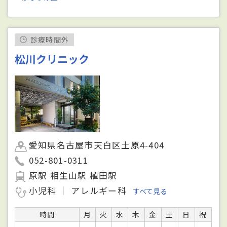
診療時間外
松川クリニック
愛知県名古屋市天白区土原4-404
052-801-0311
原駅 相生山駅 植田駅
小児科
アレルギー科
すべて見る
時間
月
火
水
木
金
土
日
祝