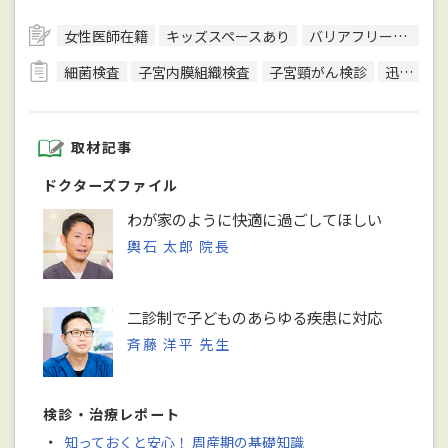
女性医師在籍
キッズスペースあり
バリアフリー対応
細菌検査
子宮内膜組織検査
子宮頸がん検診
迅速抗原キット検査
取材記事
ドクターズファイル
わが家のように快適に過ごしてほしい
輿石 太郎 院長
二診制で子どものあらゆる疾患に対応
斉藤 洋平 先生
検診・治療レポート
・
知っておくと安心！ 周産期の基礎知識