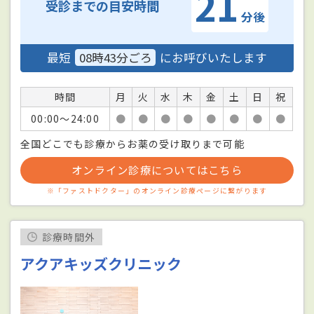
21
受診までの目安時間
分後
最短
08時43分ごろ
にお呼びいたします
時間
月
火
水
木
金
土
日
祝
00:00〜24:00
●
●
●
●
●
●
●
●
全国どこでも診療からお薬の受け取りまで可能
オンライン診療についてはこちら
※「ファストドクター」のオンライン診療ページに繋がります
診療時間外
アクアキッズクリニック