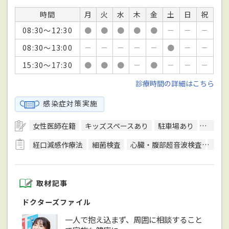
時間
月
火
水
木
金
土
日
祝
08:30～12:30
●
●
●
●
●
－
－
－
08:30～13:00
－
－
－
－
－
●
－
－
15:30～17:30
●
●
●
－
●
－
－
－
診療時間の詳細はこちら
感染症対策実施
女性医師在籍
キッズスペースあり
駐車場あり
駅徒歩
経口減感作療法
細菌検査
心臓・腹部超音波検査
心電
取材記事
ドクターズファイル
一人で抱え込まず、周囲に相談すること