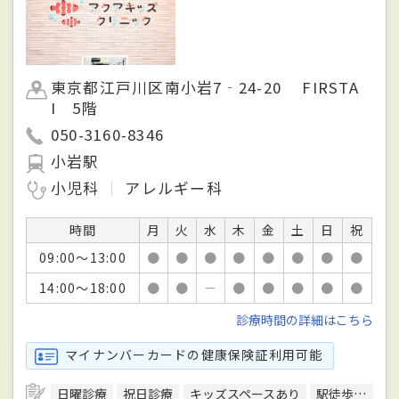
東京都江戸川区南小岩7‐24-20 FIRSTA
I 5階
050-3160-8346
小岩駅
小児科
アレルギー科
時間
月
火
水
木
金
土
日
祝
09:00～13:00
●
●
●
●
●
●
●
●
14:00～18:00
●
●
－
●
●
●
●
●
診療時間の詳細はこちら
マイナンバーカードの健康保険証利用可能
日曜診療
祝日診療
キッズスペースあり
駅徒歩5分圏内