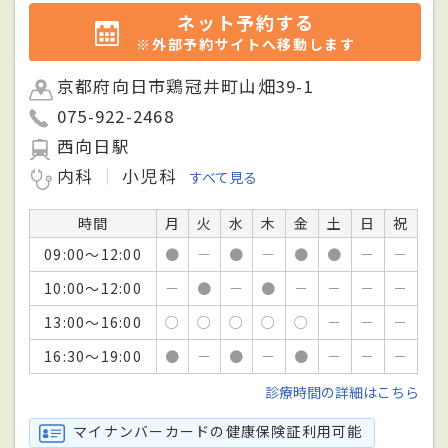
ネット予約する
※外部予約サイトへ移動します
京都府向日市鶏冠井町山畑39-1
075-922-2468
西向日駅
内科
小児科
すべて見る
時間
月
火
水
木
金
土
日
祝
09:00～12:00
●
－
●
－
●
●
－
－
10:00～12:00
－
●
－
●
－
－
－
－
13:00～16:00
○
○
○
○
○
－
－
－
16:30～19:00
●
－
●
－
●
－
－
－
診療時間の詳細はこちら
マイナンバーカードの健康保険証利用可能