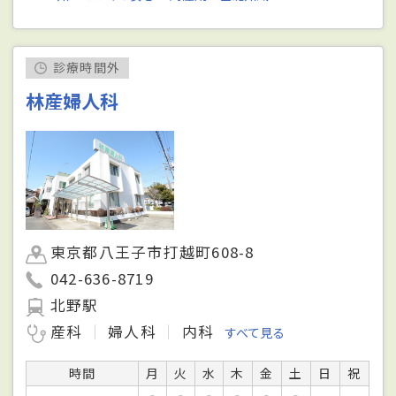
診療時間外
林産婦人科
東京都八王子市打越町608-8
042-636-8719
北野駅
産科
婦人科
内科
すべて見る
時間
月
火
水
木
金
土
日
祝