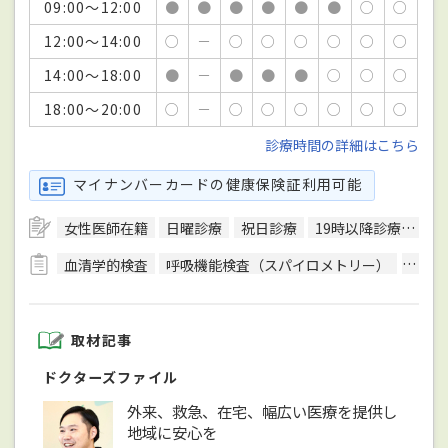
09:00～12:00
●
●
●
●
●
●
○
○
12:00～14:00
○
－
○
○
○
○
○
○
14:00～18:00
●
－
●
●
●
○
○
○
18:00～20:00
○
－
○
○
○
○
○
○
診療時間の詳細はこちら
マイナンバーカードの健康保険証利用可能
女性医師在籍
日曜診療
祝日診療
19時以降診療可
キ
血清学的検査
呼吸機能検査（スパイロメトリー）
骨密
取材記事
ドクターズファイル
外来、救急、在宅、幅広い医療を提供し
地域に安心を