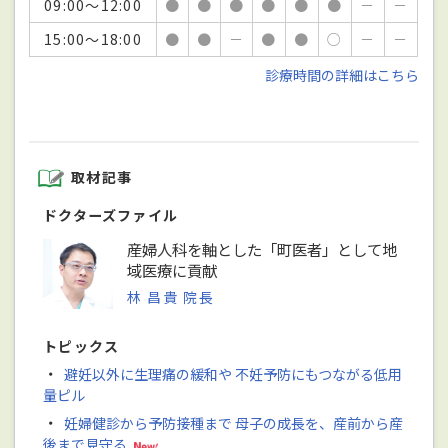
09:00～12:00
●
●
●
●
●
●
－
－
15:00～18:00
●
●
－
●
●
○
－
－
診療時間の詳細はこちら
取材記事
ドクターズファイル
産婦人科を軸とした「町医者」として地
域医療に貢献
林 昌貴 院長
トピックス
・
避妊以外に生理痛の緩和や 不妊予防にもつながる低用
量ピル
・
妊婦健診から予防接種まで 母子の成長を、産前から産
後まで見守る