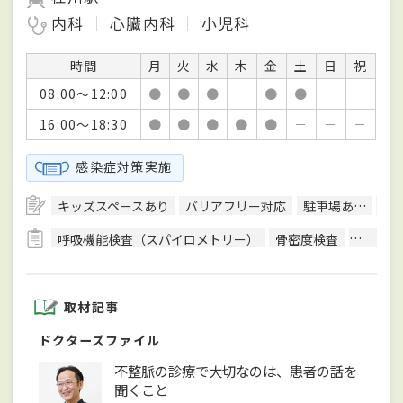
内科
心臓内科
小児科
時間
月
火
水
木
金
土
日
祝
08:00～12:00
●
●
●
－
●
●
－
－
16:00～18:30
●
●
●
●
●
－
－
－
感染症対策実施
キッズスペースあり
バリアフリー対応
駐車場あり
駅
呼吸機能検査（スパイロメトリー）
骨密度検査
細菌検
取材記事
ドクターズファイル
不整脈の診療で大切なのは、患者の話を
聞くこと