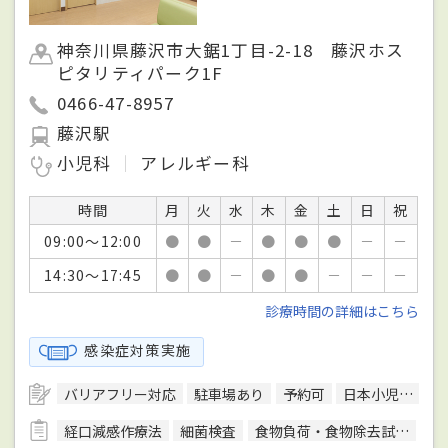
神奈川県藤沢市大鋸1丁目-2-18 藤沢ホス
ピタリティパーク1F
0466-47-8957
藤沢駅
小児科
アレルギー科
時間
月
火
水
木
金
土
日
祝
09:00～12:00
●
●
－
●
●
●
－
－
14:30～17:45
●
●
－
●
●
－
－
－
診療時間の詳細はこちら
感染症対策実施
バリアフリー対応
駐車場あり
予約可
日本小児科学会小児科専門医
経口減感作療法
細菌検査
食物負荷・食物除去試験
迅