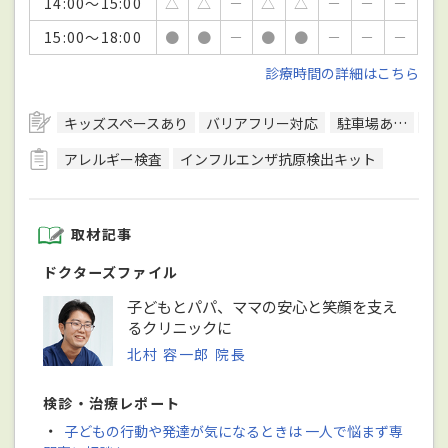
14:00～15:00
△
△
－
△
△
－
－
－
15:00～18:00
●
●
－
●
●
－
－
－
診療時間の詳細はこちら
キッズスペースあり
バリアフリー対応
駐車場あり
日
アレルギー検査
インフルエンザ抗原検出キット
取材記事
ドクターズファイル
子どもとパパ、ママの安心と笑顔を支え
るクリニックに
北村 容一郎 院長
検診・治療レポート
・
子どもの行動や発達が気になるときは 一人で悩まず専