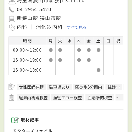
埼玉県狭山市新狭山3-11-10
04-2954-5420
新狭山駅 狭山市駅
内科
消化器内科
すべて見る
時間
月
火
水
木
金
土
日
祝
09:00～12:00
●
●
－
●
●
●
－
－
15:00～19:00
●
●
－
●
●
－
－
－
15:00～18:00
－
－
－
－
－
●
－
－
女性医師在籍
駐車場あり
駅徒歩5分圏内
往診可
訪
経鼻内視鏡検査
血管エコー検査
血清学的検査
細菌検
取材記事
ドクターズファイル