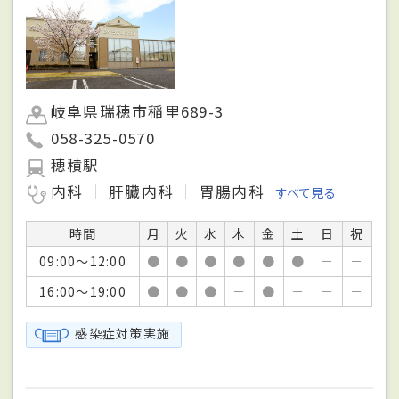
岐阜県瑞穂市稲里689-3
058-325-0570
穂積駅
内科
肝臓内科
胃腸内科
すべて見る
時間
月
火
水
木
金
土
日
祝
09:00～12:00
●
●
●
●
●
●
－
－
16:00～19:00
●
●
●
－
●
－
－
－
感染症対策実施