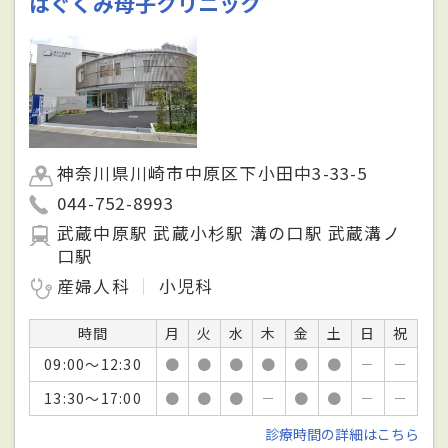
はぐくみ母子クリニック
神奈川県川崎市中原区下小田中3-33-5
044-752-8993
武蔵中原駅 武蔵小杉駅 溝の口駅 武蔵溝ノ
口駅
産婦人科
小児科
時間
月
火
水
木
金
土
日
祝
09:00～12:30
●
●
●
●
●
●
－
－
13:30～17:00
●
●
●
－
●
●
－
－
診療時間の詳細はこちら