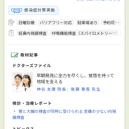
感染症対策実施
日曜診療
バリアフリー対応
駐車場あり
予約可
往診
経鼻内視鏡検査
呼吸機能検査（スパイロメトリー）
骨
取材記事
ドクターズファイル
早期発見に全力を尽くし、覚悟を持って
地域を支える
神谷 友康 院長、後藤 春香 先生
検診・治療レポート
・
胃と大腸の検査が同時に受けられる 苦痛の少ない内視
鏡検査
トピックス