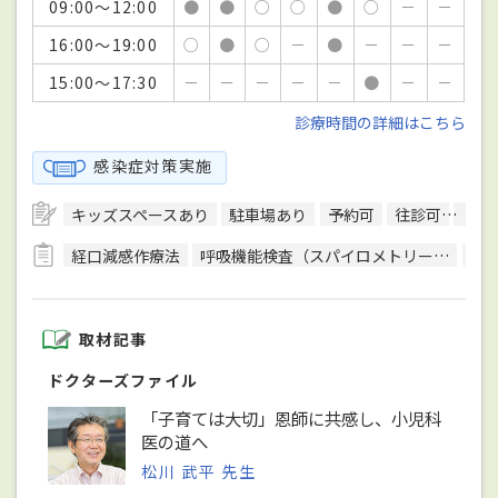
09:00～12:00
●
●
○
○
●
○
－
－
16:00～19:00
○
●
○
－
●
－
－
－
15:00～17:30
－
－
－
－
－
●
－
－
診療時間の詳細はこちら
感染症対策実施
キッズスペースあり
駐車場あり
予約可
往診可
訪問
経口減感作療法
呼吸機能検査（スパイロメトリー）
骨
取材記事
ドクターズファイル
「子育ては大切」恩師に共感し、小児科
医の道へ
松川 武平 先生