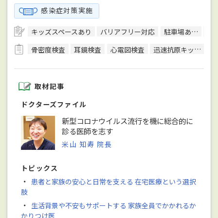
感染症対策実施
キッズスペースあり
バリアフリー対応
駐車場あり
駅
骨密度検査
耳鏡検査
心電図検査
迅速抗原キット検査
取材記事
ドクターズファイル
新型コロナウイルス流行を機に総合的に
診る医師を志す
米山 知寿 院長
トピックス
・
患者と家族の安心と日常を支える 在宅医療という選択
肢
・
生活背景や不安もサポートする 家族全員でかかれるか
かりつけ医