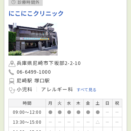
診療時間外
にこにこクリニック
兵庫県尼崎市下坂部2-2-10
06-6499-1000
尼崎駅 塚口駅
小児科
アレルギー科
すべて見る
時間
月
火
水
木
金
土
日
祝
09:00～12:00
●
●
●
●
●
●
－
－
13:30～15:00
－
－
－
－
－
△
－
－