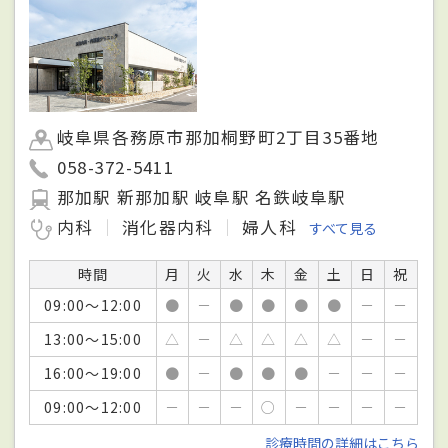
岐阜県各務原市那加桐野町2丁目35番地
058-372-5411
那加駅 新那加駅 岐阜駅 名鉄岐阜駅
内科
消化器内科
婦人科
すべて見る
時間
月
火
水
木
金
土
日
祝
09:00～12:00
●
－
●
●
●
●
－
－
13:00～15:00
△
－
△
△
△
△
－
－
16:00～19:00
●
－
●
●
●
－
－
－
09:00～12:00
－
－
－
○
－
－
－
－
診療時間の詳細はこちら