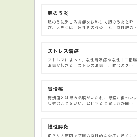
胆のう炎
胆のうに起こる炎症を総称して胆のう炎と呼
び、大きくは「急性胆のう炎」と「慢性胆の
ストレス潰瘍
ストレスによって、急性胃潰瘍や急性十二指
潰瘍が起きる「ストレス潰瘍」。昨今のス…
胃潰瘍
胃潰瘍とは胃の粘膜がただれ、胃壁が傷つい
状態のことをいい、悪化すると胃に穴が開…
慢性膵炎
何らかの原因で膵臓の慢性的な炎症が続くこ