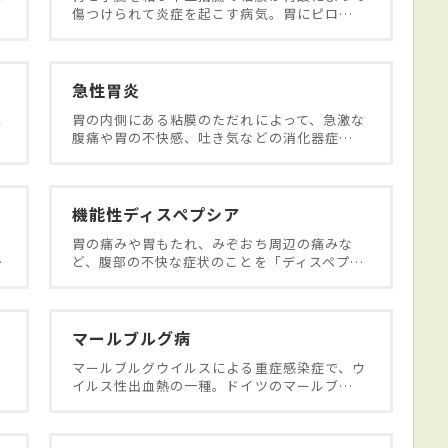
傷つけられて炎症を起こす病気。胃にピロ…
急性胃炎
じ
胃の内側にある粘膜のただれによって、急激な
腹痛や胃の不快感、吐き気などの消化器症…
機能性ディスペプシア
胃の痛みや胃もたれ、みぞおち周辺の痛みな
…
ど、腹部の不快な症状のことを「ディスペプ…
マールブルグ病
る
マールブルグウイルスによる重症感染症で、ウ
イルス性出血熱の一種。ドイツのマールブ…