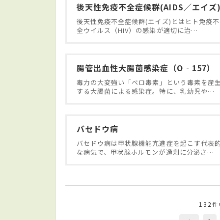
後天性免疫不全症候群(AIDS／エイズ
後天性免疫不全症候群(エイズ)とはヒト免疫不
全ウイルス（HIV）の感染が適切に治…
腸管出血性大腸菌感染症（O‐157）
毒力の大変強い「ベロ毒素」という毒素を産
する大腸菌による感染症。特に、乳幼児や…
バセドウ病
バセドウ病は甲状腺機能亢進症を起こす代表
な病気で、甲状腺ホルモンが過剰に分泌さ…
132