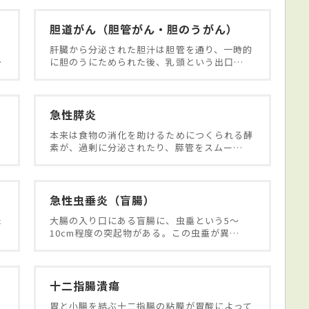
胆道がん（胆管がん・胆のうがん）
肝臓から分泌された胆汁は胆管を通り、一時的
…
に胆のうにためられた後、乳頭という出口…
急性膵炎
腸
本来は食物の消化を助けるためにつくられる酵
素が、過剰に分泌されたり、膵管をスムー…
急性虫垂炎（盲腸）
た
大腸の入り口にある盲腸に、虫垂という5〜
10cm程度の突起物がある。この虫垂が異…
十二指腸潰瘍
と
胃と小腸を結ぶ十二指腸の粘膜が胃酸によって