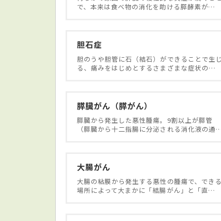
で、本来は食べ物の消化を助ける膵酵素が…
胆石症
胆のうや胆管に石（結石）ができることで生
る、痛みをはじめとするさまざまな症状の…
膵臓がん（膵がん）
膵臓から発生した悪性腫瘍。9割以上が膵管
（膵臓から十二指腸に分泌される消化液の通
大腸がん
大腸の粘膜から発生する悪性の腫瘍で、でき
場所によって大まかに「結腸がん」と「直…