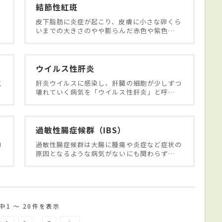
)
結節性紅斑
皮下脂肪に炎症が起こり、皮膚に小さな卵くら
いまでの大きさのやや膨らんだ赤色や紫色…
ウイルス性肝炎
生
肝炎ウイルスに感染し、肝臓の細胞が少しずつ
壊れていく病気を「ウイルス性肝炎」と呼…
過敏性腸症候群（IBS）
的
過敏性腸症候群は大腸に腫瘍や炎症など症状の
原因となるような病気がないにも関わらず…
件中1 〜 20件を表示