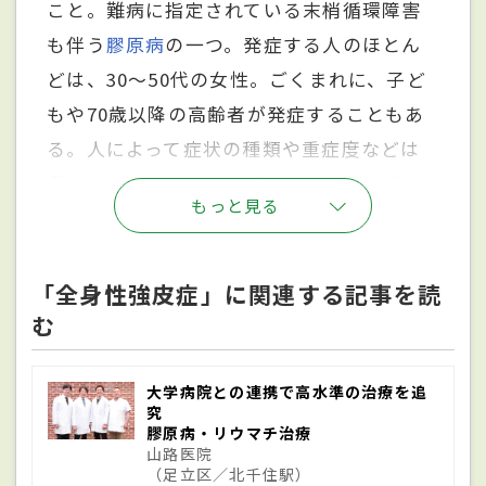
こと。難病に指定されている末梢循環障害
も伴う
膠原病
の一つ。発症する人のほとん
どは、30～50代の女性。ごくまれに、子ど
もや70歳以降の高齢者が発症することもあ
る。人によって症状の種類や重症度などは
異なり、発症から5～6年以内は進行を続け
もっと見る
る「びまん皮膚硬化型全身性強皮症」と、
進行がほとんど見られない軽症型の「限局
皮膚硬化型全身性強皮症」に分けられる。
「全身性強皮症」に関連する記事を読
む
「びまん皮膚硬化型全身性強皮症」の場
合、発症から5～6年が経つと自然と皮膚の
硬さは戻ってくるが、内臓病変はもとに戻
大学病院との連携で高水準の治療を追
究
らないという特徴を持つ。なお、皮膚だけ
膠原病・リウマチ治療
山路医院
が硬くなってしまう「
限局性強皮症
」もあ
（足立区／北千住駅）