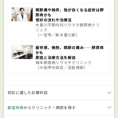
るが、これは「限局皮膚硬化型全身性強皮
関節痛や発疹、指が白くなる症状は膠
症」とは異なる病気。
原病かも
受診の流れや治療法
木曽川平野内科リウマチ膠原病クリ
原因
ニック
（一宮市／新木曽川駅）
現時点において、明確な原因はわかっていな
疲労感、微熱、関節の痛み……膠原病
い。自ら抗体をつくり出し、自分の組織を
かも
原因と治療方法を解説
攻撃してしまう「免疫異常」と、細胞と細
橋本膠原病リウマチクリニック
（大阪市中央区／淀屋橋駅）
胞をつなぐ結合組織である線維芽細胞が活
性化してしまう「線維化」や「血管障害」
などが関連しているとされる。しかし、こ
初診に適した診療科目
れらが発生する原因やメカニズムなどは、
まだ明らかになっていないため、決定的な
都道府県
からクリニック・病院を探す
原因の特定はできない。なお、遺伝はしな