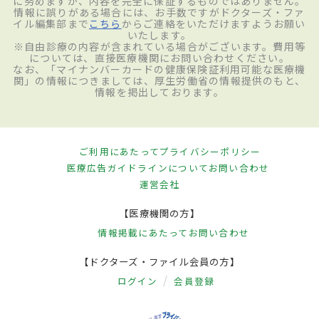
に努めますが、内容を完全に保証するものではありません。
情報に誤りがある場合には、お手数ですがドクターズ・ファ
検査を行うこともある。
イル編集部まで
こちら
からご連絡をいただけますようお願い
いたします。
※自由診療の内容が含まれている場合がございます。費用等
については、直接医療機関にお問い合わせください。
なお、「マイナンバーカードの健康保険証利用可能な医療機
治療
関」の情報につきましては、厚生労働省の情報提供のもと、
情報を掲出しております。
まだ解明されていない部分が大きい病気で
あることから、根本的な治療法はわかって
ご利用にあたって
プライバシーポリシー
いない。そのため、病気の進行を防ぐため
医療広告ガイドラインについて
お問い合わせ
の対処療法として、基本的には薬物療法を
運営会社
行っていくことになる。具体的には、主に
【医療機関の方】
ステロイドや免疫抑制剤などを処方。その
情報掲載にあたって
お問い合わせ
ほか、レイノー症状や皮膚潰瘍には血管拡
【ドクターズ・ファイル会員の方】
張薬、関節痛には鎮痛薬、肺高血圧症には
ログイン
会員登録
肺血管拡張薬、逆流性食道炎には制酸剤
（胃腸薬）、腎クリーゼにはACE阻害薬な