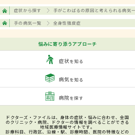
く。具体的には、手指の腫れぼったさやこ
わばりを感じることから始まり、症状が重
症状から探す
手がこわばるの原因と考えられる病気
症化すると、体の中心である体幹に向かっ
手の病気一覧
全身性強皮症
て皮膚の硬化が進んでしまうことに。さら
に、それに伴い、心臓や肺、腎臓、消化管
悩みに寄り添うアプローチ
など、内臓にも病変が生じてしまう。しか
し、発症から5～6年が経つと自然と皮膚の
症状
を知る
硬さは戻ってくるが、内臓病変は元に戻ら
ないという特徴も。その一方、「限局皮膚
病気
を知る
硬化型全身性強皮症」の場合、レイノー症
状が数年～数十年続いた後に、皮膚の硬化
病院
を探す
が現れてくる。そのほか、手指が曲がったま
まになる屈曲拘縮、
不整脈
、関節痛、便
ドクターズ・ファイルは、身体の症状・悩みに合わせ、全国
のクリニック・病院、ドクターの情報を調べることができる
秘、下痢などの症状が出てくることもあ
地域医療情報サイトです。
診療科目、行政区、沿線・駅、診療時間、医院の特徴などの