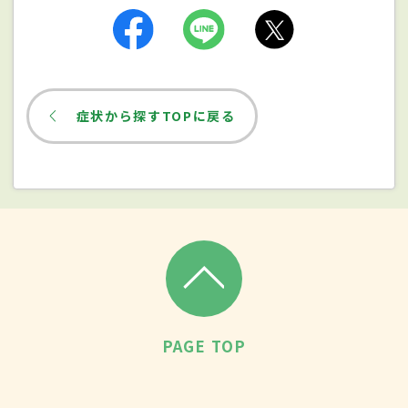
いが、病気にかかりやすいかどうかを決定
する遺伝子との関連性は疑われており、ほか
にも環境的な要因も関係すると考えられて
いる。
症状から探すTOPに戻る
症状
初期の症状として最も多いのは、レイノー
症状。これは冷たいものに触れたり、緊張
やストレスを感じたりすると、手足の指先
が蒼白したり、紫色や赤色に変わったりし
ていく症状のことをいう。また、「びまん
PAGE TOP
皮膚硬化型全身性強皮症」の場合、レイ
ノー症状と並行して、皮膚の硬化も進んでい