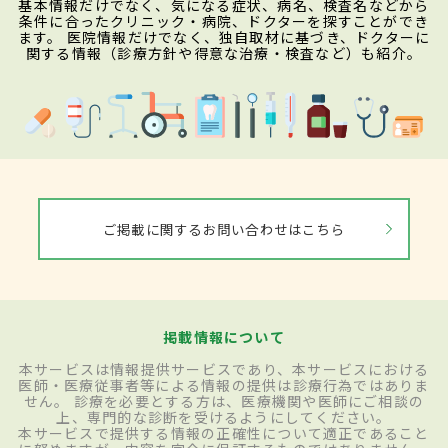
る。
基本情報だけでなく、気になる症状、病名、検査名などから
条件に合ったクリニック・病院、ドクターを探すことができ
ます。 医院情報だけでなく、独自取材に基づき、ドクターに
関する情報（診療方針や得意な治療・検査など）も紹介。
検査・診断
全身性強皮症は、多臓器疾患である
膠原病
の一つ。そのため、さまざまな検査を通し
て診断をしていかなければいけない。例え
ば、問診・視診では、レイノー症状の有無
ご掲載に関するお問い合わせはこちら
や皮膚の硬化、手足のこわばりなどを
チェック。加えて、ほかのさまざまな内臓に
病変がないかを調べていくために、血液検
掲載情報について
査や尿検査、皮膚生検、エックス線検査な
本サービスは情報提供サービスであり、本サービスにおける
どを行い、全身の状態を確認する。また、
医師・医療従事者等による情報の提供は診療行為ではありま
せん。 診療を必要とする方は、医療機関や医師にご相談の
毛細血管の異常がないかを把握するため
上、専門的な診断を受けるようにしてください。
本サービスで提供する情報の正確性について適正であること
に、爪郭部毛細血管ビデオ顕微鏡を用いた