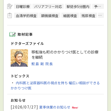
日曜診療
バリアフリー対応
駅徒歩5分圏内
予約可
血清学的検査
顕微鏡検査
細菌検査
残尿検査
心電図
取材記事
ドクターズファイル
移転後も町のかかりつけ医としての診療
を継続
鮫島 剛 院長
トピックス
・
内科医と泌尿器科医の視点を持ち 幅広い相談ができる
かかりつけ医
お知らせ
[2026/07/27]
夏季休業のお知らせ