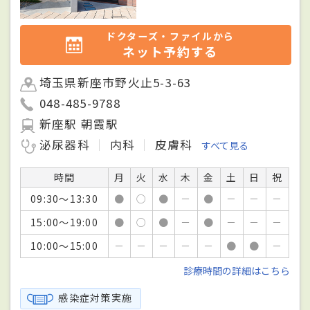
ドクターズ・ファイルから
ネット予約する
埼玉県新座市野火止5-3-63
048-485-9788
新座駅 朝霞駅
泌尿器科
内科
皮膚科
すべて見る
時間
月
火
水
木
金
土
日
祝
09:30～13:30
●
○
●
－
●
－
－
－
15:00～19:00
●
○
●
－
●
－
－
－
10:00～15:00
－
－
－
－
－
●
●
－
診療時間の詳細はこちら
感染症対策実施