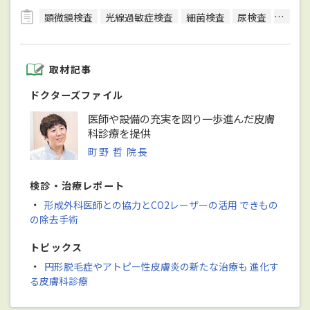
顕微鏡検査
光線過敏症検査
細菌検査
尿検査
皮内反
取材記事
ドクターズファイル
医師や設備の充実を図り一歩進んだ皮膚
科診療を提供
町野 哲 院長
検診・治療レポート
・
形成外科医師との協力とCO2レーザーの活用 できもの
の除去手術
トピックス
・
円形脱毛症やアトピー性皮膚炎の新たな治療も 進化す
る皮膚科診療