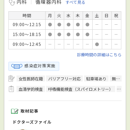
内科
循環器内科
すべて見る
時間
月
火
水
木
金
土
日
祝
09:00～12:15
●
●
●
●
●
－
－
－
15:00～18:15
●
●
●
●
●
－
－
－
09:00～12:45
－
－
－
－
－
●
－
－
診療時間の詳細はこちら
感染症対策実施
女性医師在籍
バリアフリー対応
駐車場あり
無料送迎バスあり
血清学的検査
呼吸機能検査（スパイロメトリー）
骨密
取材記事
ドクターズファイル