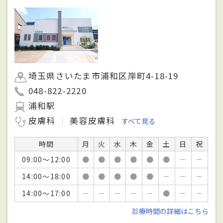
埼玉県さいたま市浦和区岸町4-18-19
048-822-2220
浦和駅
皮膚科
美容皮膚科
すべて見る
時間
月
火
水
木
金
土
日
祝
09:00～12:00
●
●
●
●
●
●
－
－
14:00～18:00
●
●
●
●
●
－
－
－
14:00～17:00
－
－
－
－
－
●
－
－
診療時間の詳細はこちら