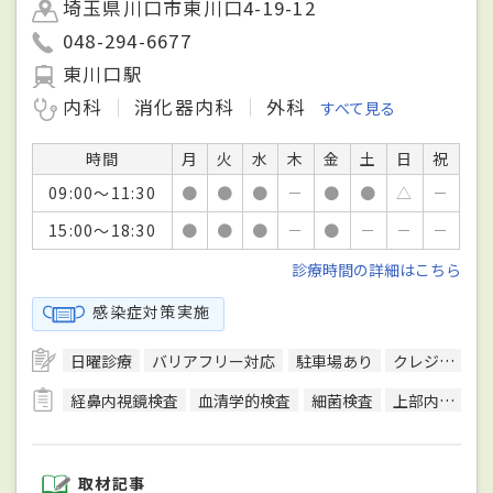
埼玉県川口市東川口4-19-12
048-294-6677
東川口駅
内科
消化器内科
外科
すべて見る
時間
月
火
水
木
金
土
日
祝
09:00～11:30
●
●
●
－
●
●
△
－
15:00～18:30
●
●
●
－
●
－
－
－
診療時間の詳細はこちら
感染症対策実施
日曜診療
バリアフリー対応
駐車場あり
クレジットカード対応
経鼻内視鏡検査
血清学的検査
細菌検査
上部内視鏡検査
取材記事