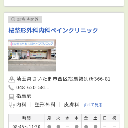
診療時間外
桜整形外科内科ペインクリニック
埼玉県さいたま市西区指扇領別所366-81
048-620-5811
指扇駅
内科
整形外科
皮膚科
すべて見る
時間
月
火
水
木
金
土
日
祝
08:45～11:30
●
●
－
●
●
●
－
－