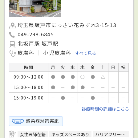
埼玉県坂戸市にっさい花みず木3-15-13
049-298-6845
北坂戸駅 坂戸駅
皮膚科
小児皮膚科
すべて見る
時間
月
火
水
木
金
土
日
祝
09:30～12:00
●
●
●
○
●
△
－
－
15:00～18:00
●
－
●
●
－
－
－
－
15:00～19:00
－
●
－
－
●
－
－
－
診療時間の詳細はこちら
感染症対策実施
女性医師在籍
キッズスペースあり
バリアフリー対応