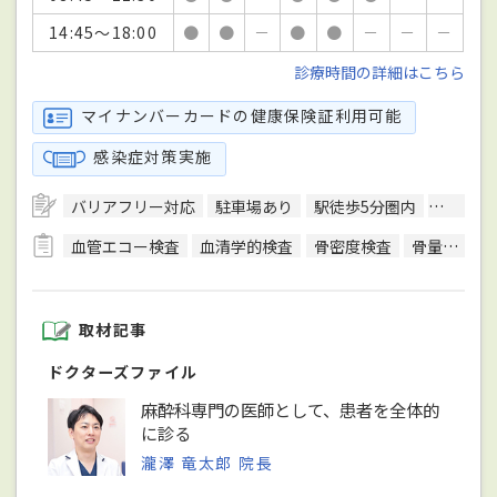
14:45～18:00
●
●
－
●
●
－
－
－
診療時間の詳細はこちら
マイナンバーカードの健康保険証利用可能
感染症対策実施
バリアフリー対応
駐車場あり
駅徒歩5分圏内
無料送
血管エコー検査
血清学的検査
骨密度検査
骨量測定
取材記事
ドクターズファイル
麻酔科専門の医師として、患者を全体的
に診る
瀧澤 竜太郎 院長