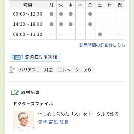
時間
月
火
水
木
金
土
日
祝
09:00～12:30
●
●
●
－
●
－
－
－
14:30～18:00
●
●
●
－
●
－
－
－
09:00～13:30
－
－
－
－
－
●
－
－
診療時間の詳細はこちら
感染症対策実施
バリアフリー対応
エレベーターあり
取材記事
ドクターズファイル
体も心も含めた「人」をトータルで診る
塚崎 富雄 院長