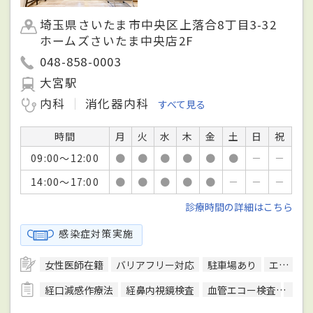
埼玉県さいたま市中央区上落合8丁目3-32
ホームズさいたま中央店2F
048-858-0003
大宮駅
内科
消化器内科
すべて見る
時間
月
火
水
木
金
土
日
祝
09:00～12:00
●
●
●
●
●
●
－
－
14:00～17:00
●
●
●
●
●
－
－
－
診療時間の詳細はこちら
感染症対策実施
女性医師在籍
バリアフリー対応
駐車場あり
エレベーターあり
経口減感作療法
経鼻内視鏡検査
血管エコー検査
顕微