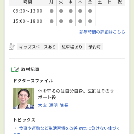
時間
月
火
水
木
金
土
日
祝
09:30～13:00
●
●
●
●
●
－
－
－
15:00～18:00
●
●
●
●
●
－
－
－
診療時間の詳細はこちら
キッズスペースあり
駐車場あり
予約可
取材記事
ドクターズファイル
体を守るのは自分自身。医師はそのサ
ポート役
大友 通明 院長
トピックス
・
食事や運動など生活習慣を改善 病気に負けない体づく