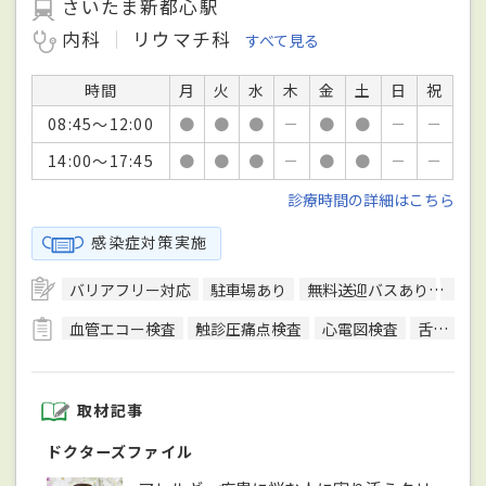
さいたま新都心駅
内科
リウマチ科
すべて見る
時間
月
火
水
木
金
土
日
祝
08:45～12:00
●
●
●
－
●
●
－
－
14:00～17:45
●
●
●
－
●
●
－
－
診療時間の詳細はこちら
感染症対策実施
バリアフリー対応
駐車場あり
無料送迎バスあり
予約
血管エコー検査
触診圧痛点検査
心電図検査
舌下免疫療法
取材記事
ドクターズファイル