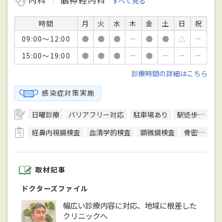
すべて見る
時間
月
火
水
木
金
土
日
祝
09:00～12:00
●
●
●
－
●
●
△
－
15:00～19:00
●
●
●
－
●
－
－
－
診療時間の詳細はこちら
感染症対策実施
日曜診療
バリアフリー対応
駐車場あり
駅徒歩5分圏内
経鼻内視鏡検査
血清学的検査
顕微鏡検査
骨密度検査
取材記事
ドクターズファイル
幅広い診療内容に対応、地域に根差した
クリニックへ