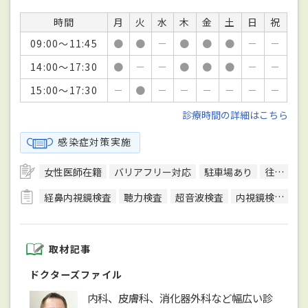
時間
月
火
水
木
金
土
日
祝
09:00～11:45
●
●
－
●
●
●
－
－
14:00～17:30
●
－
－
●
●
●
－
－
15:00～17:30
－
●
－
－
－
－
－
－
診療時間の詳細はこちら
感染症対策実施
女性医師在籍
バリアフリー対応
駐車場あり
往診可
経鼻内視鏡検査
聴力検査
超音波検査
内視鏡検査
C
取材記事
ドクターズファイル
内科、皮膚科、消化器外科など幅広い診