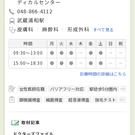
ディカルセンター
048-866-4112
武蔵浦和駅
皮膚科
麻酔科
形成外科
すべて見る
時間
月
火
水
木
金
土
日
祝
09:30～13:00
●
●
●
－
●
●
－
－
15:00～18:30
●
●
●
－
●
●
－
－
診療時間の詳細はこちら
女性医師在籍
バリアフリー対応
駅徒歩5分圏内
予約
顕微鏡検査
細菌検査
超音波検査
抜毛テスト
皮内反
取材記事
ドクターズファイル