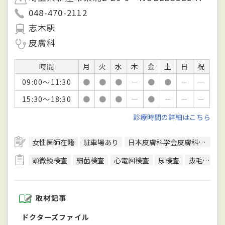
048-470-2112
志木駅
皮膚科
時間
月
火
水
木
金
土
日
祝
09:00～11:30
●
●
●
－
●
●
－
－
15:30～18:30
●
●
●
－
●
－
－
－
診療時間の詳細はこちら
女性医師在籍
駐車場あり
日本皮膚科学会皮膚科専門医
顕微鏡検査
細菌検査
心電図検査
尿検査
抜毛テスト
取材記事
ドクターズファイル