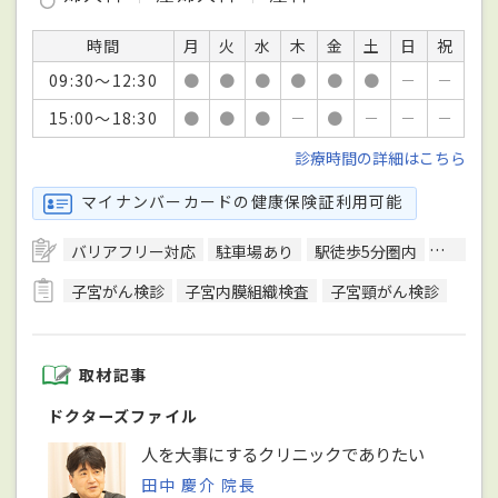
時間
月
火
水
木
金
土
日
祝
09:30～12:30
●
●
●
●
●
●
－
－
15:00～18:30
●
●
●
－
●
－
－
－
診療時間の詳細はこちら
マイナンバーカードの健康保険証利用可能
バリアフリー対応
駐車場あり
駅徒歩5分圏内
エレベ
子宮がん検診
子宮内膜組織検査
子宮頸がん検診
取材記事
ドクターズファイル
人を大事にするクリニックでありたい
田中 慶介 院長