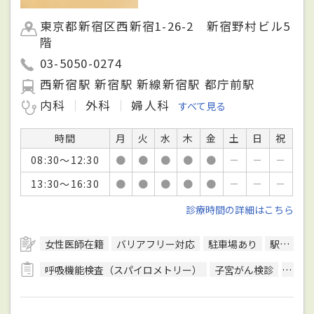
東京都新宿区西新宿1-26-2 新宿野村ビル5
階
03-5050-0274
西新宿駅 新宿駅 新線新宿駅 都庁前駅
内科
外科
婦人科
すべて見る
時間
月
火
水
木
金
土
日
祝
08:30～12:30
●
●
●
●
●
－
－
－
13:30～16:30
●
●
●
●
●
－
－
－
診療時間の詳細はこちら
女性医師在籍
バリアフリー対応
駐車場あり
駅徒歩5分圏内
呼吸機能検査（スパイロメトリー）
子宮がん検診
子宮