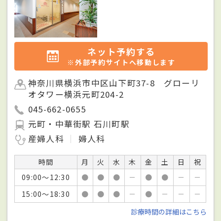
ネット予約する
※外部予約サイトへ移動します
神奈川県横浜市中区山下町37-8 グローリ
オタワー横浜元町204-2
045-662-0655
元町・中華街駅 石川町駅
産婦人科
婦人科
時間
月
火
水
木
金
土
日
祝
09:00～12:30
●
●
●
－
●
●
－
－
15:00～18:30
●
●
●
－
●
－
－
－
診療時間の詳細はこちら