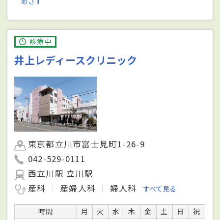
めざす
診療中
井上レディースクリニック
東京都立川市富士見町1-26-9
042-529-0111
西立川駅 立川駅
産科
産婦人科
婦人科
すべて見る
時間
月
火
水
木
金
土
日
祝