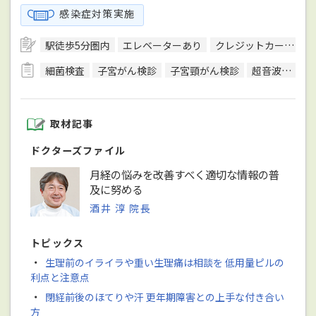
感染症対策実施
駅徒歩5分圏内
エレベーターあり
クレジットカード対応
細菌検査
子宮がん検診
子宮頸がん検診
超音波検査
取材記事
ドクターズファイル
月経の悩みを改善すべく適切な情報の普
及に努める
酒井 淳 院長
トピックス
・
生理前のイライラや重い生理痛は相談を 低用量ピルの
利点と注意点
・
閉経前後のほてりや汗 更年期障害との上手な付き合い
方