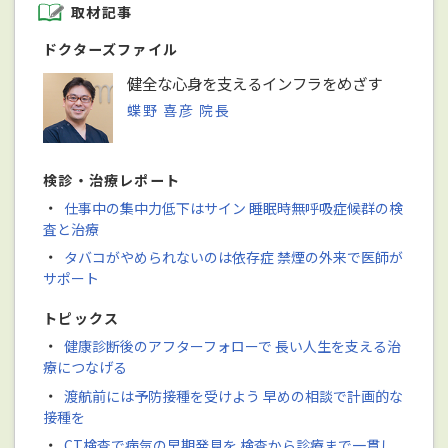
取材記事
ドクターズファイル
健全な心身を支えるインフラをめざす
蝶野 喜彦 院長
検診・治療レポート
・
仕事中の集中力低下はサイン 睡眠時無呼吸症候群の検
査と治療
・
タバコがやめられないのは依存症 禁煙の外来で医師が
サポート
トピックス
・
健康診断後のアフターフォローで 長い人生を支える治
療につなげる
・
渡航前には予防接種を受けよう 早めの相談で計画的な
接種を
・
CT検査で病気の早期発見を 検査から診療まで一貫し