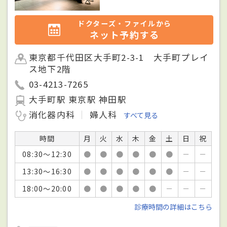
ドクターズ・ファイルから
ネット予約する
東京都千代田区大手町2-3-1 大手町プレイ
ス地下2階
03-4213-7265
大手町駅 東京駅 神田駅
消化器内科
婦人科
すべて見る
時間
月
火
水
木
金
土
日
祝
08:30～12:30
●
●
●
●
●
●
－
－
13:30～16:30
●
●
●
●
●
●
－
－
18:00～20:00
●
●
●
●
●
－
－
－
診療時間の詳細はこちら