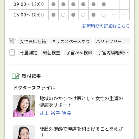
09:00～12:00
●
●
●
●
●
●
－
－
15:00～18:00
●
○
●
○
●
○
－
－
診療時間の詳細はこちら
女性医師在籍
キッズスペースあり
バリアフリー対応
骨量測定
細菌検査
子宮がん検診
子宮内膜組織検査
取材記事
ドクターズファイル
地域のかかりつけ医として女性の生涯の
健康をサポート
井上 裕子 院長
硬膜外麻酔で陣痛を和らげることをめざ
す