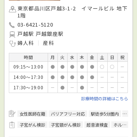
東京都品川区戸越3-1-2 イマールビル 地下
1階
03-6421-5120
戸越駅 戸越銀座駅
婦人科
産科
時間
月
火
水
木
金
土
日
祝
09:15～13:00
●
●
●
●
●
○
○
－
14:00～17:30
●
●
●
●
●
－
－
－
17:30～19:00
－
●
－
●
－
－
－
－
診療時間の詳細はこちら
女性医師在籍
バリアフリー対応
駅徒歩5分圏内
予約
子宮がん検診
子宮頸がん検診
超音波検査
ホルモン検査