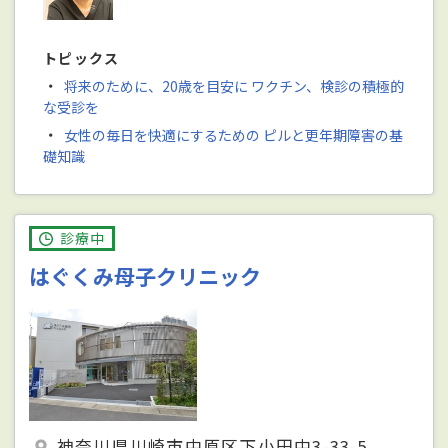
トピックス
・
将来のために、20歳を目安に ワクチン、検診の積極的
な受診を
・
女性の毎日を快適にするための ピルと更年期障害の基
礎知識
診療中
はぐくみ母子クリニック
神奈川県川崎市中原区下小田中3-33-5