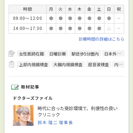
時間
月
火
水
木
金
土
日
祝
09:00～12:00
●
●
●
●
●
●
●
－
14:00～17:30
●
●
●
●
●
●
△
－
診療時間の詳細はこちら
女性医師在籍
日曜診療
駅徒歩5分圏内
日本外科学会外科専門医
上部内視鏡検査
大腸内視鏡検査
超音波検査
内視鏡検査
取材記事
ドクターズファイル
時代に合った受診環境で、利便性の良い
クリニック
鈴木 隆二 理事長