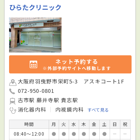
ひらたクリニック
ネット予約する
※外部予約サイトへ移動します
大阪府羽曳野市栄町5-3 アスキコート1F
072-950-0801
古市駅 藤井寺駅 貴志駅
消化器内科
内視鏡内科
すべて見る
時間
月
火
水
木
金
土
日
祝
08:40～12:00
●
●
●
●
●
●
－
－