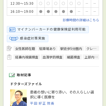
12:30～15:30
○
○
○
○
○
○
－
－
16:10～19:00
●
●
●
●
●
－
－
－
診療時間の詳細はこちら
マイナンバーカードの健康保険証利用可能
感染症対策実施
女性医師在籍
駐車場あり
駅徒歩5分圏内
クレジットカード対応
経鼻内視鏡検査
血清学的検査
細菌検査
上部内視鏡検査
取材記事
ドクターズファイル
患者の想いに寄り添い、その人らしい選
択に導く医療を
平田 好正 院長