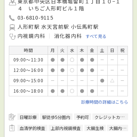
東京都中央区日本橋堀留町１丁目１０−１
４ いちご人形町ビル１階
03-6810-9115
人形町駅 水天宮前駅 小伝馬町駅
内視鏡内科
消化器内科
すべて見る
時間
月
火
水
木
金
土
日
祝
09:00～11:30
●
●
○
●
●
－
－
－
12:00～16:00
●
●
○
●
●
－
－
－
09:00～15:00
－
－
－
－
－
●
△
－
16:00～18:00
●
●
○
●
●
－
－
－
診療時間の詳細はこちら
日曜診療
駅徒歩5分圏内
予約可
クレジットカード対応
血清学的検査
上部内視鏡検査
大腸生検
大腸内視鏡検査