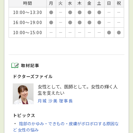
時間
月
火
水
木
金
土
日
祝
10:00～13:30
●
－
●
●
●
●
－
－
16:00～19:00
●
－
●
●
●
●
－
－
10:00～15:00
－
－
－
－
－
－
●
●
取材記事
ドクターズファイル
女性として、医師として。女性の輝く人
生を支えたい
月城 沙美 理事長
トピックス
・
陰部のかゆみ・できもの・皮膚がボロボロする原因な
ど 女性の悩み