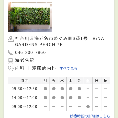
神奈川県海老名市めぐみ町3番1号 ViNA
GARDENS PERCH 7F
046-200-7860
海老名駅
内科
糖尿病内科
すべて見る
時間
月
火
水
木
金
土
日
祝
09:30～12:30
●
●
●
●
●
－
－
－
14:00～17:00
●
●
●
●
●
－
－
－
09:00～12:00
－
－
－
－
－
●
－
－
診療時間の詳細はこちら