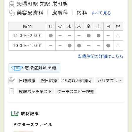
矢場町駅 栄駅 栄町駅
美容皮膚科
皮膚科
内科
すべて見る
時間
月
火
水
木
金
土
日
祝
11:00～20:00
●
－
－
－
●
●
－
△
10:00～19:00
－
－
●
●
－
－
●
△
診療時間の詳細はこちら
感染症対策実施
日曜診療
祝日診療
19時以降診療可
バリアフリー対応
皮膚パッチテスト
ダーモスコピー検査
取材記事
ドクターズファイル