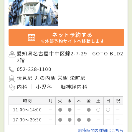
ネット予約する
※外部予約サイトへ移動します
愛知県名古屋市中区錦2-7-29 GOTO BLD2
2階
052-228-1100
伏見駅 丸の内駅 栄駅 栄町駅
内科
小児科
脳神経内科
時間
月
火
水
木
金
土
日
祝
11:00～14:00
－
●
●
－
●
○
○
－
17:30～20:30
－
●
●
●
●
－
－
－
診療時間の詳細はこちら