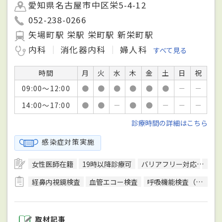
愛知県名古屋市中区栄5-4-12
052-238-0266
矢場町駅 栄駅 栄町駅 新栄町駅
内科
消化器内科
婦人科
すべて見る
時間
月
火
水
木
金
土
日
祝
09:00～12:00
●
●
●
●
●
●
－
－
14:00～17:00
●
●
－
●
●
－
－
－
診療時間の詳細はこちら
感染症対策実施
女性医師在籍
19時以降診療可
バリアフリー対応
駐車
経鼻内視鏡検査
血管エコー検査
呼吸機能検査（スパイロメトリー）
取材記事