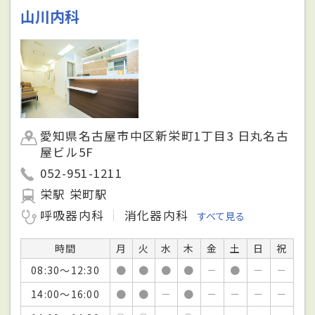
山川内科
愛知県名古屋市中区新栄町1丁目3 日丸名古
屋ビル5F
052-951-1211
栄駅 栄町駅
呼吸器内科
消化器内科
すべて見る
時間
月
火
水
木
金
土
日
祝
08:30～12:30
●
●
●
●
－
●
－
－
14:00～16:00
●
●
－
●
－
－
－
－