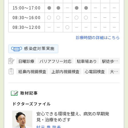
15:00～17:00
●
●
－
●
●
－
－
－
08:30～16:00
○
○
－
○
○
－
－
－
08:30～12:00
－
－
○
－
－
－
－
－
診療時間の詳細はこちら
感染症対策実施
日曜診療
バリアフリー対応
駐車場あり
駅徒歩5分圏内
経鼻内視鏡検査
上部内視鏡検査
心電図検査
大腸生検
取材記事
ドクターズファイル
安心できる環境を整え、病気の早期発
見・治療をめざす
村元 喬 院長