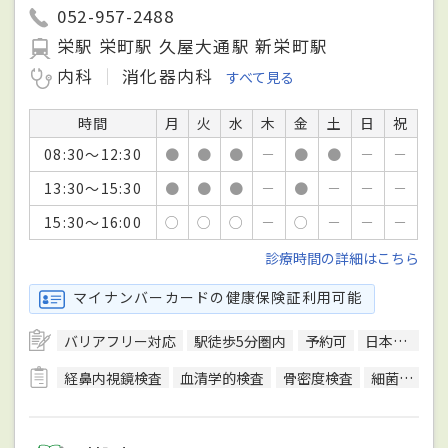
052-957-2488
栄駅 栄町駅 久屋大通駅 新栄町駅
内科
消化器内科
すべて見る
時間
月
火
水
木
金
土
日
祝
08:30～12:30
●
●
●
－
●
●
－
－
13:30～15:30
●
●
●
－
●
－
－
－
15:30～16:00
○
○
○
－
○
－
－
－
診療時間の詳細はこちら
マイナンバーカードの健康保険証利用可能
バリアフリー対応
駅徒歩5分圏内
予約可
日本内科学会総合内科専門医
経鼻内視鏡検査
血清学的検査
骨密度検査
細菌検査