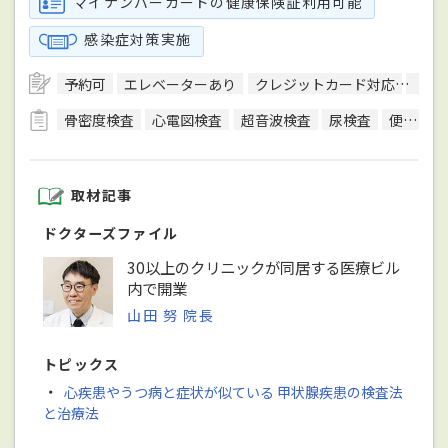
マイナンバーカードの健康保険証利用可能
感染症対策実施
予約可
エレベーターあり
クレジットカード対応
健康
骨密度検査
心電図検査
超音波検査
尿検査
便検査
取材記事
ドクターズファイル
30以上のクリニックが同居する医療ビル
内で開業
山田 努 院長
トピックス
・
心疾患やうつ病と症状が似ている 甲状腺疾患の検査法
と治療法