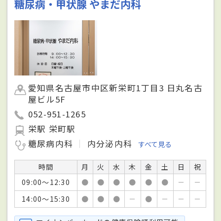
糖尿病・甲状腺 やまだ内科
愛知県名古屋市中区新栄町1丁目3 日丸名古
屋ビル5F
052-951-1265
栄駅 栄町駅
糖尿病内科
内分泌内科
すべて見る
時間
月
火
水
木
金
土
日
祝
09:00～12:30
●
●
●
●
●
●
－
－
14:00～15:30
●
●
●
－
●
－
－
－