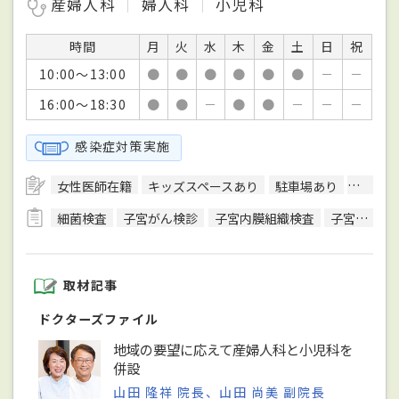
産婦人科
婦人科
小児科
時間
月
火
水
木
金
土
日
祝
10:00～13:00
●
●
●
●
●
●
－
－
16:00～18:30
●
●
－
●
●
－
－
－
感染症対策実施
女性医師在籍
キッズスペースあり
駐車場あり
予約可
細菌検査
子宮がん検診
子宮内膜組織検査
子宮頸がん検診
取材記事
ドクターズファイル
地域の要望に応えて産婦人科と小児科を
併設
山田 隆祥 院長、山田 尚美 副院長