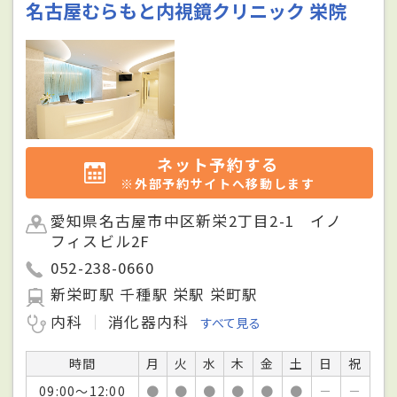
名古屋むらもと内視鏡クリニック 栄院
ネット予約する
※外部予約サイトへ移動します
愛知県名古屋市中区新栄2丁目2-1 イノ
フィスビル2F
052-238-0660
新栄町駅 千種駅 栄駅 栄町駅
内科
消化器内科
すべて見る
時間
月
火
水
木
金
土
日
祝
09:00～12:00
●
●
●
●
●
●
－
－