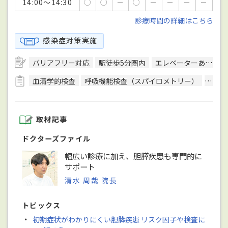
14:00～14:30
○
○
－
○
－
－
－
－
診療時間の詳細はこちら
感染症対策実施
バリアフリー対応
駅徒歩5分圏内
エレベーターあり
血清学的検査
呼吸機能検査（スパイロメトリー）
骨密
取材記事
ドクターズファイル
幅広い診療に加え、胆膵疾患も専門的に
サポート
清水 周哉 院長
トピックス
・
初期症状がわかりにくい胆膵疾患 リスク因子や検査に