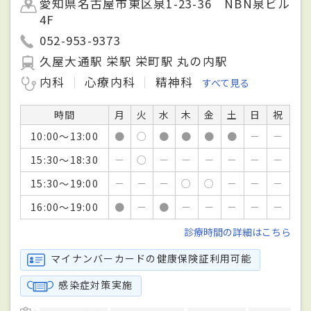
愛知県名古屋市東区泉1-23-36 NBN泉ビル
4F
052-953-9373
久屋大通駅 栄駅 栄町駅 丸の内駅
内科
心療内科
精神科
すべて見る
時間
月
火
水
木
金
土
日
祝
10:00～13:00
●
○
●
●
●
●
－
－
15:30～18:30
－
○
－
－
－
－
－
－
15:30～19:00
－
－
－
○
○
－
－
－
16:00～19:00
●
－
●
－
－
－
－
－
診療時間の詳細はこちら
マイナンバーカードの健康保険証利用可能
感染症対策実施