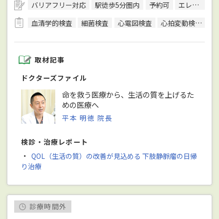
バリアフリー対応
駅徒歩5分圏内
予約可
エレベーターあり
血清学的検査
細菌検査
心電図検査
心拍変動検査
超
取材記事
ドクターズファイル
命を救う医療から、生活の質を上げるた
めの医療へ
平本 明徳 院長
検診・治療レポート
・
QOL（生活の質）の改善が見込める 下肢静脈瘤の日帰
り治療
診療時間外