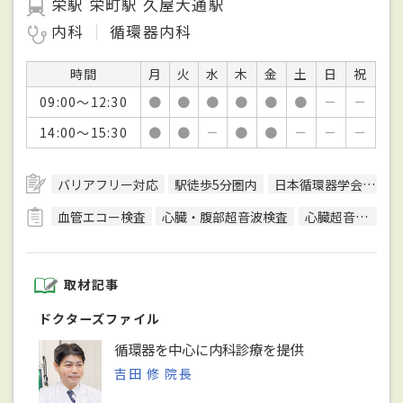
栄駅 栄町駅 久屋大通駅
内科
循環器内科
時間
月
火
水
木
金
土
日
祝
09:00～12:30
●
●
●
●
●
●
－
－
14:00～15:30
●
●
－
●
●
－
－
－
バリアフリー対応
駅徒歩5分圏内
日本循環器学会循環器専門医
血管エコー検査
心臓・腹部超音波検査
心臓超音波（エコー）検査
取材記事
ドクターズファイル
循環器を中心に内科診療を提供
吉田 修 院長