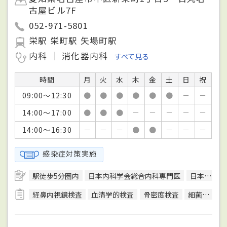
古屋ビル7F
052-971-5801
栄駅 栄町駅 矢場町駅
内科
消化器内科
すべて見る
時間
月
火
水
木
金
土
日
祝
09:00～12:30
●
●
●
●
●
●
－
－
14:00～17:00
●
●
●
－
－
－
－
－
14:00～16:30
－
－
－
●
●
－
－
－
感染症対策実施
駅徒歩5分圏内
日本内科学会総合内科専門医
日本循環器学会循環器専門医
経鼻内視鏡検査
血清学的検査
骨密度検査
細菌検査