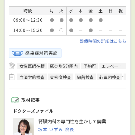
時間
月
火
水
木
金
土
日
祝
09:00～12:30
●
●
●
●
●
●
－
－
14:00～15:30
●
○
●
－
●
－
－
－
診療時間の詳細はこちら
感染症対策実施
女性医師在籍
駅徒歩5分圏内
予約可
エレベーターあり
血清学的検査
骨密度検査
細菌検査
心電図検査
聴力
取材記事
ドクターズファイル
腎臓内科の専門性を生かして開業
坂本 いずみ 院長