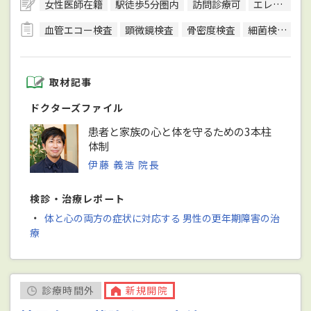
女性医師在籍
駅徒歩5分圏内
訪問診療可
エレベーターあり
血管エコー検査
顕微鏡検査
骨密度検査
細菌検査
終
取材記事
ドクターズファイル
患者と家族の心と体を守るための3本柱
体制
伊藤 義浩 院長
検診・治療レポート
・
体と心の両方の症状に対応する 男性の更年期障害の治
療
診療時間外
新規開院