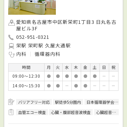
愛知県名古屋市中区新栄町1丁目3 日丸名古
屋ビル3F
052-951-0321
栄駅 栄町駅 久屋大通駅
内科
循環器内科
時間
月
火
水
木
金
土
日
祝
09:00～12:30
●
●
●
●
●
●
－
－
14:00～15:30
●
●
－
●
●
－
－
－
バリアフリー対応
駅徒歩5分圏内
日本循環器学会循環器専門医
血管エコー検査
心臓・腹部超音波検査
心臓超音波（エコー）検査