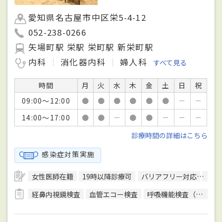
愛知県名古屋市中区栄5-4-12
052-238-0266
矢場町駅 栄駅 栄町駅 新栄町駅
内科
消化器内科
婦人科
すべて見る
時間
月
火
水
木
金
土
日
祝
09:00～12:00
●
●
●
●
●
●
－
－
14:00～17:00
●
●
－
●
●
－
－
－
診療時間の詳細はこちら
感染症対策実施
女性医師在籍
19時以降診療可
バリアフリー対応
駐車
経鼻内視鏡検査
血管エコー検査
呼吸機能検査（スパイロメトリー）