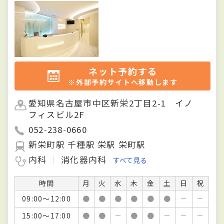
ネット予約する
※外部予約サイトへ移動します
愛知県名古屋市中区新栄2丁目2-1 イノ
フィスビル2F
052-238-0660
新栄町駅 千種駅 栄駅 栄町駅
内科
消化器内科
すべて見る
時間
月
火
水
木
金
土
日
祝
09:00～12:00
●
●
●
●
●
●
－
－
15:00～17:00
●
●
－
●
●
－
－
－