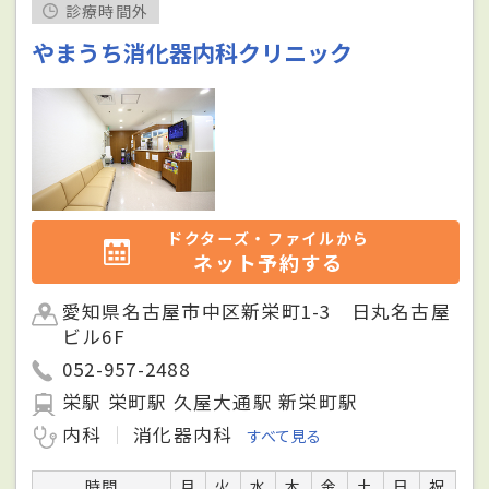
診療時間外
やまうち消化器内科クリニック
ドクターズ・ファイルから
ネット予約する
愛知県名古屋市中区新栄町1-3 日丸名古屋
ビル6F
052-957-2488
栄駅 栄町駅 久屋大通駅 新栄町駅
内科
消化器内科
すべて見る
時間
月
火
水
木
金
土
日
祝