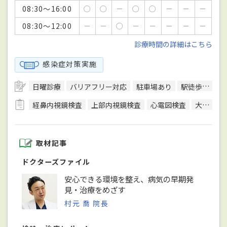
08:30～16:00
○
○
－
○
○
－
－
－
08:30～12:00
－
－
○
－
－
－
－
－
診療時間の詳細はこちら
感染症対策実施
日曜診療
バリアフリー対応
駐車場あり
駅徒歩5分圏内
経鼻内視鏡検査
上部内視鏡検査
心電図検査
大腸生検
取材記事
ドクターズファイル
安心できる環境を整え、病気の早期発
見・治療をめざす
村元 喬 院長