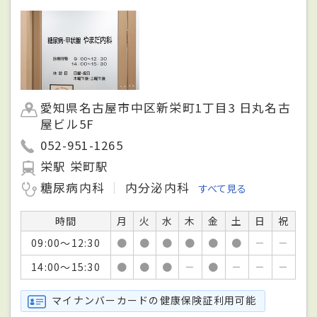
愛知県名古屋市中区新栄町1丁目3 日丸名古
屋ビル5F
052-951-1265
栄駅 栄町駅
糖尿病内科
内分泌内科
すべて見る
時間
月
火
水
木
金
土
日
祝
09:00～12:30
●
●
●
●
●
●
－
－
14:00～15:30
●
●
●
－
●
－
－
－
マイナンバーカードの健康保険証利用可能