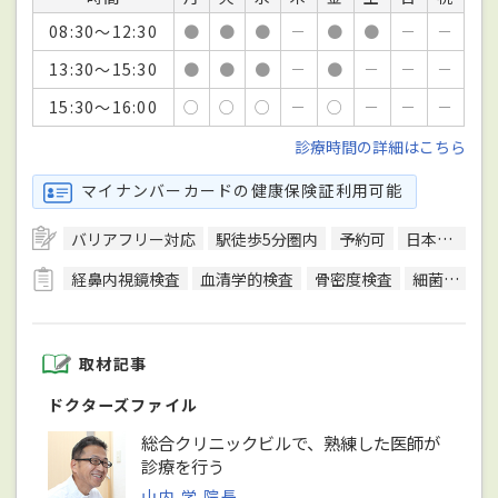
08:30～12:30
●
●
●
－
●
●
－
－
13:30～15:30
●
●
●
－
●
－
－
－
15:30～16:00
○
○
○
－
○
－
－
－
診療時間の詳細はこちら
マイナンバーカードの健康保険証利用可能
バリアフリー対応
駅徒歩5分圏内
予約可
日本内科学会総合内科専門医
経鼻内視鏡検査
血清学的検査
骨密度検査
細菌検査
取材記事
ドクターズファイル
総合クリニックビルで、熟練した医師が
診療を行う
山内 学 院長