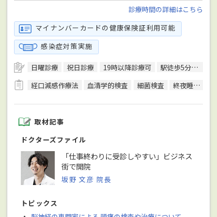
診療時間の詳細はこちら
マイナンバーカードの健康保険証利用可能
感染症対策実施
日曜診療
祝日診療
19時以降診療可
駅徒歩5分圏内
経口減感作療法
血清学的検査
細菌検査
終夜睡眠ポリグラフ検査(PSG)
取材記事
ドクターズファイル
「仕事終わりに受診しやすい」ビジネス
街で開院
坂野 文彦 院長
トピックス
・
脳神経の専門家による 頭痛の検査や治療について