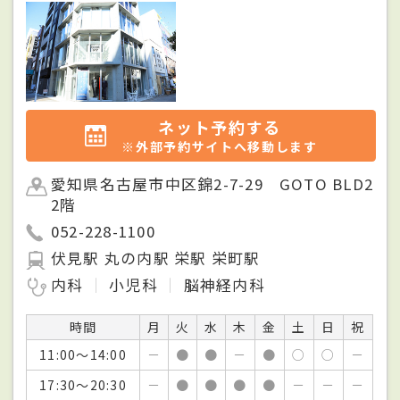
ネット予約する
※外部予約サイトへ移動します
愛知県名古屋市中区錦2-7-29 GOTO BLD2
2階
052-228-1100
伏見駅 丸の内駅 栄駅 栄町駅
内科
小児科
脳神経内科
時間
月
火
水
木
金
土
日
祝
11:00～14:00
－
●
●
－
●
○
○
－
17:30～20:30
－
●
●
●
●
－
－
－