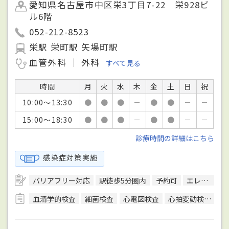
愛知県名古屋市中区栄3丁目7-22 栄928ビ
ル6階
052-212-8523
栄駅 栄町駅 矢場町駅
血管外科
外科
すべて見る
時間
月
火
水
木
金
土
日
祝
10:00～13:30
●
●
●
－
●
●
－
－
15:00～18:30
●
●
●
－
●
●
－
－
診療時間の詳細はこちら
感染症対策実施
バリアフリー対応
駅徒歩5分圏内
予約可
エレベーターあり
血清学的検査
細菌検査
心電図検査
心拍変動検査
超