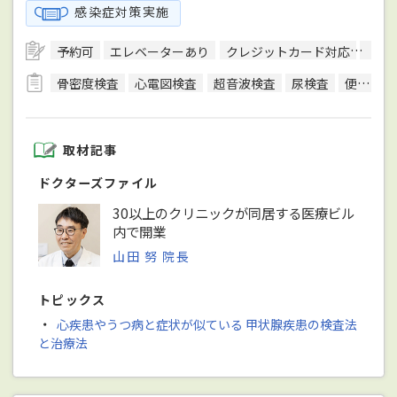
感染症対策実施
予約可
エレベーターあり
クレジットカード対応
健康
骨密度検査
心電図検査
超音波検査
尿検査
便検査
取材記事
ドクターズファイル
30以上のクリニックが同居する医療ビル
内で開業
山田 努 院長
トピックス
・
心疾患やうつ病と症状が似ている 甲状腺疾患の検査法
と治療法