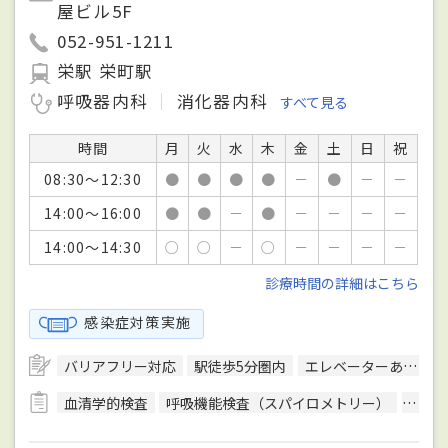
屋ビル5F
052-951-1211
栄駅 栄町駅
呼吸器内科
消化器内科
すべて見る
時間
月
火
水
木
金
土
日
祝
08:30～12:30
●
●
●
●
－
●
－
－
14:00～16:00
●
●
－
●
－
－
－
－
14:00～14:30
○
○
－
○
－
－
－
－
診療時間の詳細はこちら
感染症対策実施
バリアフリー対応
駅徒歩5分圏内
エレベーターあり
血清学的検査
呼吸機能検査（スパイロメトリー）
骨密