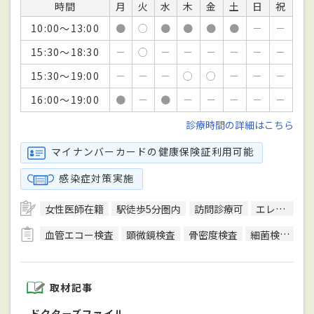
時間
月
火
水
木
金
土
日
祝
10:00～13:00
●
○
●
●
●
●
－
－
15:30～18:30
－
○
－
－
－
－
－
－
15:30～19:00
－
－
－
○
○
－
－
－
16:00～19:00
●
－
●
－
－
－
－
－
診療時間の詳細はこちら
マイナンバーカードの健康保険証利用可能
感染症対策実施
女性医師在籍
駅徒歩5分圏内
訪問診療可
エレベーターあり
血管エコー検査
顕微鏡検査
骨密度検査
細菌検査
終
取材記事
ドクターズファイル