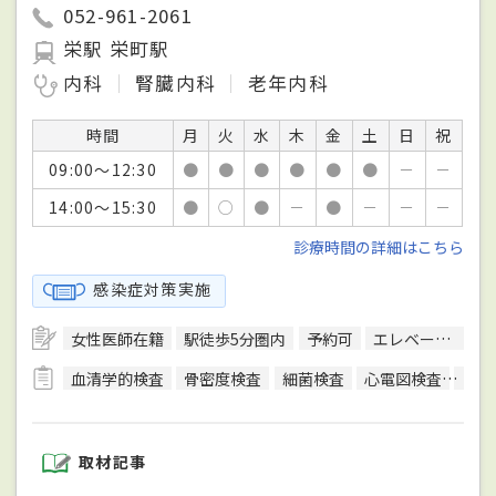
052-961-2061
栄駅 栄町駅
内科
腎臓内科
老年内科
時間
月
火
水
木
金
土
日
祝
09:00～12:30
●
●
●
●
●
●
－
－
14:00～15:30
●
○
●
－
●
－
－
－
診療時間の詳細はこちら
感染症対策実施
女性医師在籍
駅徒歩5分圏内
予約可
エレベーターあり
血清学的検査
骨密度検査
細菌検査
心電図検査
聴力
取材記事