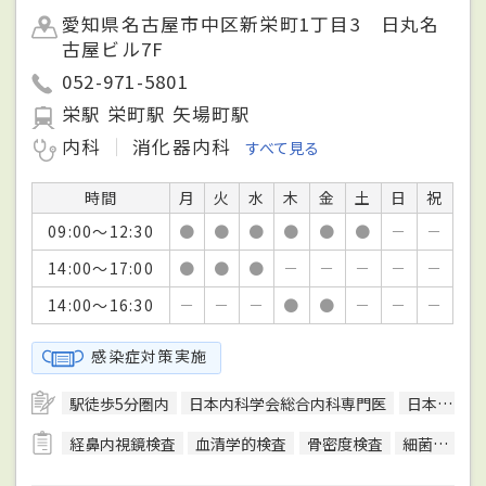
愛知県名古屋市中区新栄町1丁目3 日丸名
古屋ビル7F
052-971-5801
栄駅 栄町駅 矢場町駅
内科
消化器内科
すべて見る
時間
月
火
水
木
金
土
日
祝
09:00～12:30
●
●
●
●
●
●
－
－
14:00～17:00
●
●
●
－
－
－
－
－
14:00～16:30
－
－
－
●
●
－
－
－
感染症対策実施
駅徒歩5分圏内
日本内科学会総合内科専門医
日本循環器学会循環器専門医
経鼻内視鏡検査
血清学的検査
骨密度検査
細菌検査