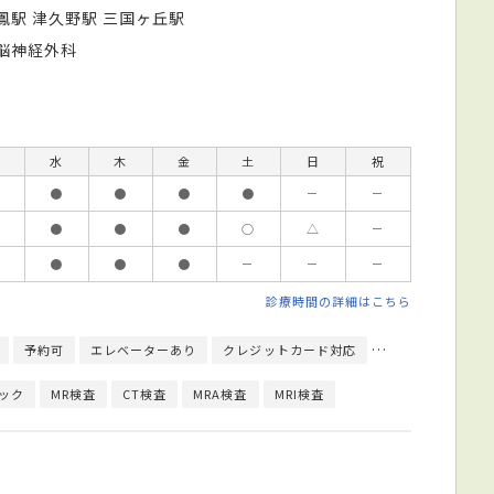
鳳駅 津久野駅 三国ヶ丘駅
脳神経外科
水
木
金
土
日
祝
●
●
●
●
－
－
●
●
●
○
△
－
●
●
●
－
－
－
診療時間の詳細はこちら
予約可
エレベーターあり
クレジットカード対応
モバイル決済対応
ック
MR検査
CT検査
MRA検査
MRI検査