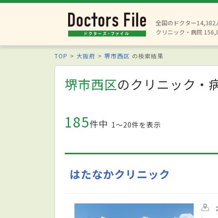
全国のドクター14,38
クリニック・病院 156,
TOP
大阪府
堺市西区
の検索結果
堺市西区
のクリニック・
185
件中
1〜20件を表示
はたなかクリニック