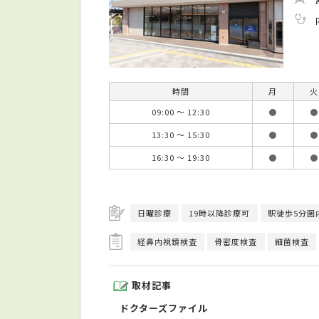
時間
月
火
09:00 ～ 12:30
●
●
13:30 ～ 15:30
●
●
16:30 ～ 19:30
●
●
日曜診療
19時以降診療可
駅徒歩5分圏
経鼻内視鏡検査
骨密度検査
細菌検査
取材記事
ドクターズファイル