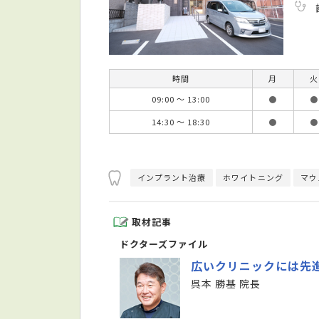
時間
月
火
09:00 ～ 13:00
●
●
14:30 ～ 18:30
●
●
インプラント治療
ホワイトニング
マウ
取材記事
ドクターズファイル
広いクリニックには先
呉本 勝基 院長