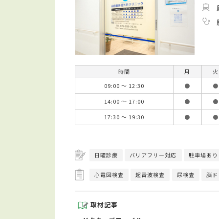
時間
月
火
09:00 ～ 12:30
●
●
14:00 ～ 17:00
●
●
17:30 ～ 19:30
●
●
日曜診療
バリアフリー対応
駐車場あり
心電図検査
超音波検査
尿検査
脳ド
取材記事