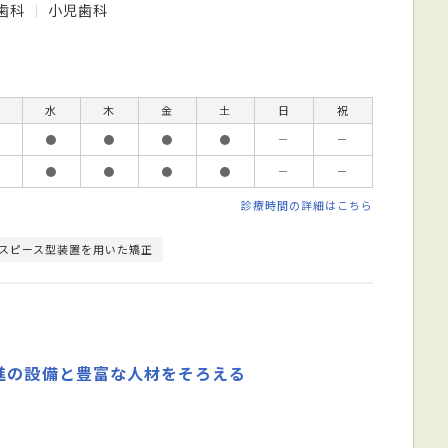
歯科
小児歯科
水
木
金
土
日
祝
●
●
●
●
－
－
●
●
●
●
－
－
診療時間の詳細はこちら
スピース型装置を用いた矯正
進の設備と豊富な人材をそろえる