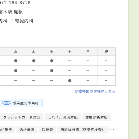
072-284-8728
富木駅 鳳駅
内科
腎臓内科
水
木
金
土
日
祝
●
●
●
－
－
－
●
－
●
－
－
－
－
－
－
●
－
－
診療時間の詳細はこちら
感染症対策実施
クレジットカード対応
モバイル決済対応
健康診断対応
日本内科学会
PAP療法
透析療法
尿検査
病原体検査（感染症検査）
便検査
喀