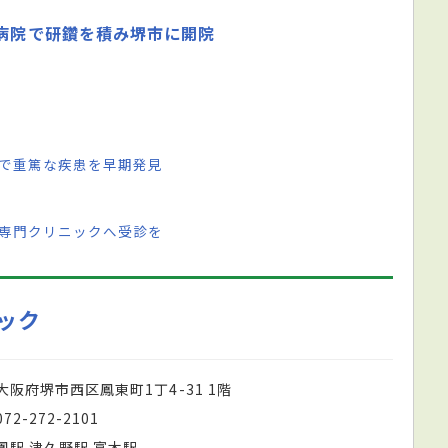
核病院で研鑽を積み堺市に開院
クで重篤な疾患を早期発見
の専門クリニックへ受診を
ック
大阪府堺市西区鳳東町1丁4-31 1階
072-272-2101
鳳駅 津久野駅 富木駅