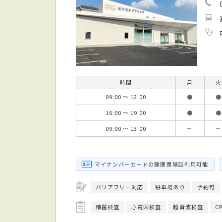
時間
月
火
09:00 ～ 12:00
●
●
16:00 ～ 19:00
●
●
09:00 ～ 13:00
－
－
マイナンバーカードの健康保険証利用可能
バリアフリー対応
駐車場あり
予約可
細菌検査
心電図検査
超音波検査
C