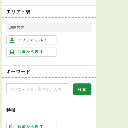
エリア・駅
堺市西区
エリアから探す
沿線から探す
キーワード
総合内科専門医
日本腎臓学会腎臓専門医
日本透析医学会透析専門医
特徴
痰（かくたん）検査
インフルエンザ抗原検出キット
ウイルス検査
ウレア
特徴から探す