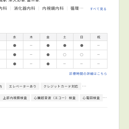
内科
消化器内科
内視鏡内科
循環器内科
糖尿病内科
すべて見る
水
木
金
土
日
祝
●
－
●
●
●
－
●
－
●
○
○
－
●
－
●
－
－
－
診療時間の詳細はこちら
内
エレベーターあり
クレジットカード対応
日本内科学会総合内科専門
上部内視鏡検査
心臓超音波（エコー）検査
心電図検査
大腸生検