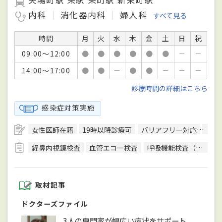
矢場町駅 栄駅 栄町駅 新栄町駅
内科
消化器内科
婦人科
すべて見る
時間
月
火
水
木
金
土
日
祝
09:00～12:00
●
●
●
●
●
●
－
－
14:00～17:00
●
●
－
●
●
－
－
－
診療時間の詳細はこちら
感染症対策実施
女性医師在籍
19時以降診療可
バリアフリー対応
駐車
経鼻内視鏡検査
血管エコー検査
呼吸機能検査（スパイロメトリー）
取材記事
ドクターズファイル
3人の専門家が幅広い症状をサポート