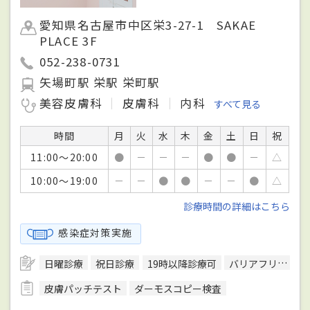
愛知県名古屋市中区栄3-27-1 SAKAE
PLACE 3F
052-238-0731
矢場町駅 栄駅 栄町駅
美容皮膚科
皮膚科
内科
すべて見る
時間
月
火
水
木
金
土
日
祝
11:00～20:00
●
－
－
－
●
●
－
△
10:00～19:00
－
－
●
●
－
－
●
△
診療時間の詳細はこちら
感染症対策実施
日曜診療
祝日診療
19時以降診療可
バリアフリー対応
皮膚パッチテスト
ダーモスコピー検査