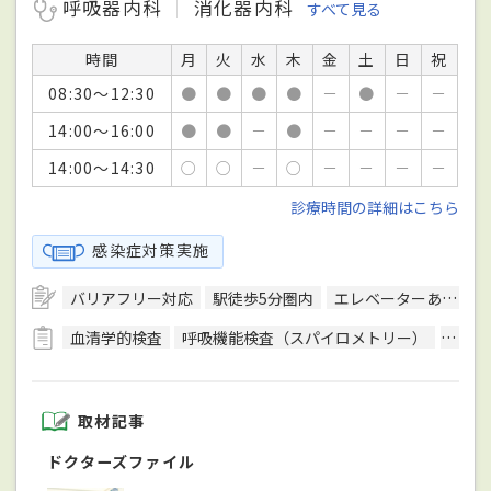
呼吸器内科
消化器内科
すべて見る
時間
月
火
水
木
金
土
日
祝
08:30～12:30
●
●
●
●
－
●
－
－
14:00～16:00
●
●
－
●
－
－
－
－
14:00～14:30
○
○
－
○
－
－
－
－
診療時間の詳細はこちら
感染症対策実施
バリアフリー対応
駅徒歩5分圏内
エレベーターあり
血清学的検査
呼吸機能検査（スパイロメトリー）
骨密
取材記事
ドクターズファイル