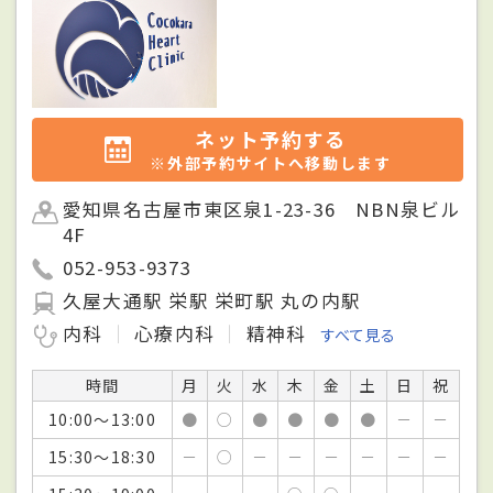
ネット予約する
※外部予約サイトへ移動します
愛知県名古屋市東区泉1-23-36 NBN泉ビル
4F
052-953-9373
久屋大通駅 栄駅 栄町駅 丸の内駅
内科
心療内科
精神科
すべて見る
時間
月
火
水
木
金
土
日
祝
10:00～13:00
●
○
●
●
●
●
－
－
15:30～18:30
－
○
－
－
－
－
－
－