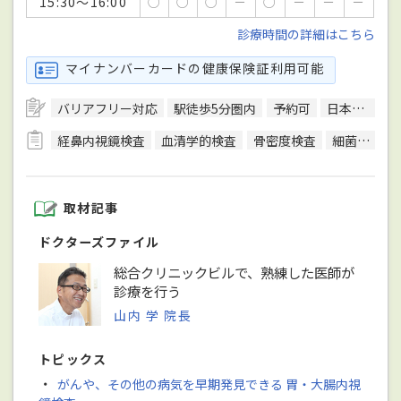
15:30～16:00
○
○
○
－
○
－
－
－
診療時間の詳細はこちら
マイナンバーカードの健康保険証利用可能
バリアフリー対応
駅徒歩5分圏内
予約可
日本内科学会総合内科専門医
経鼻内視鏡検査
血清学的検査
骨密度検査
細菌検査
取材記事
ドクターズファイル
総合クリニックビルで、熟練した医師が
診療を行う
山内 学 院長
トピックス
・
がんや、その他の病気を早期発見できる 胃・大腸内視