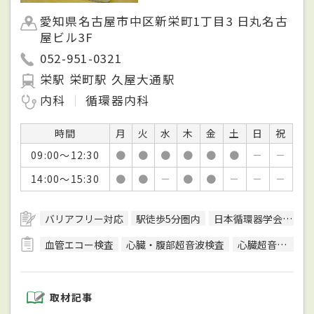
愛知県名古屋市中区新栄町1丁目3 日丸名古
屋ビル3F
052-951-0321
栄駅 栄町駅 久屋大通駅
内科
循環器内科
時間
月
火
水
木
金
土
日
祝
09:00～12:30
●
●
●
●
●
●
－
－
14:00～15:30
●
●
－
●
●
－
－
－
バリアフリー対応
駅徒歩5分圏内
日本循環器学会循環器専門医
血管エコー検査
心臓・腹部超音波検査
心臓超音波（エコー）検査
取材記事