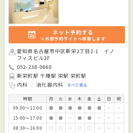
ネット予約する
※外部予約サイトへ移動します
愛知県名古屋市中区新栄2丁目2-1 イノ
フィスビル2F
052-238-0660
新栄町駅 千種駅 栄駅 栄町駅
内科
消化器内科
すべて見る
時間
月
火
水
木
金
土
日
祝
09:00～12:00
●
●
●
●
●
●
－
－
15:00～17:00
●
●
－
●
●
－
－
－
08:30～16:00
○
○
－
○
○
－
－
－