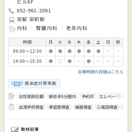
ビル6F
052-961-2061
栄駅 栄町駅
内科
腎臓内科
老年内科
時間
月
火
水
木
金
土
日
祝
09:00～12:30
●
●
●
●
●
●
－
－
14:00～15:30
●
○
●
－
●
－
－
－
診療時間の詳細はこちら
感染症対策実施
女性医師在籍
駅徒歩5分圏内
予約可
エレベーターあり
血清学的検査
骨密度検査
細菌検査
心電図検査
聴力
取材記事