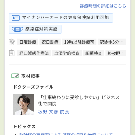
診療時間の詳細はこちら
マイナンバーカードの健康保険証利用可能
感染症対策実施
日曜診療
祝日診療
19時以降診療可
駅徒歩5分圏内
経口減感作療法
血清学的検査
細菌検査
終夜睡眠ポリグラフ検査(PSG)
取材記事
ドクターズファイル
「仕事終わりに受診しやすい」ビジネス
街で開院
坂野 文彦 院長
トピックス
・
脳神経の専門家による 頭痛の検査や治療について