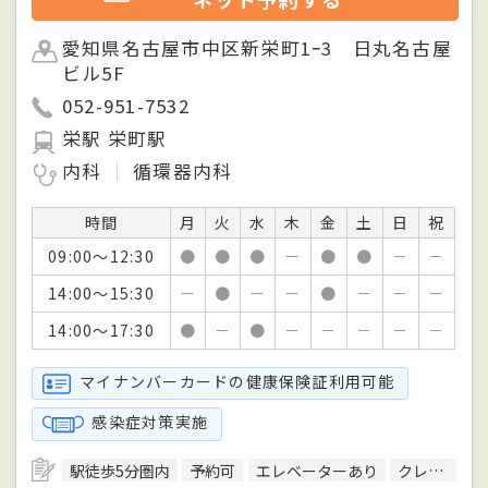
愛知県名古屋市中区新栄町1ｰ3 日丸名古屋
ビル5F
052-951-7532
栄駅 栄町駅
内科
循環器内科
時間
月
火
水
木
金
土
日
祝
09:00～12:30
●
●
●
－
●
●
－
－
14:00～15:30
－
●
－
－
●
－
－
－
14:00～17:30
●
－
●
－
－
－
－
－
マイナンバーカードの健康保険証利用可能
感染症対策実施
駅徒歩5分圏内
予約可
エレベーターあり
クレジットカード対応