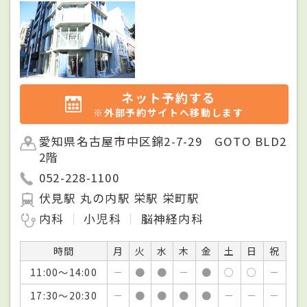
ネット予約する
※外部予約サイトへ移動します
愛知県名古屋市中区錦2-7-29 GOTO BLD2
2階
052-228-1100
伏見駅 丸の内駅 栄駅 栄町駅
内科
小児科
脳神経内科
時間
月
火
水
木
金
土
日
祝
11:00～14:00
－
●
●
－
●
○
○
－
17:30～20:30
－
●
●
●
●
－
－
－