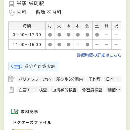
栄駅 栄町駅
内科
循環器内科
時間
月
火
水
木
金
土
日
祝
09:00～12:30
●
●
●
●
●
●
－
－
14:00～16:00
●
●
●
△
●
－
－
－
診療時間の詳細はこちら
感染症対策実施
バリアフリー対応
駅徒歩5分圏内
予約可
日本循環器学会循環器専門医
血管エコー検査
血清学的検査
骨密度検査
細菌検査
取材記事
ドクターズファイル