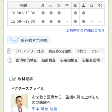
時間
月
火
水
木
金
土
日
祝
10:00～13:30
●
●
●
－
●
●
－
－
15:00～18:30
●
●
●
－
●
●
－
－
診療時間の詳細はこちら
感染症対策実施
バリアフリー対応
駅徒歩5分圏内
予約可
エレベーターあり
血清学的検査
細菌検査
心電図検査
心拍変動検査
超
取材記事
ドクターズファイル
命を救う医療から、生活の質を上げるた
めの医療へ
平本 明徳 院長