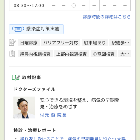
08:30～12:00
－
－
○
－
－
－
－
－
診療時間の詳細はこちら
感染症対策実施
日曜診療
バリアフリー対応
駐車場あり
駅徒歩5分圏内
経鼻内視鏡検査
上部内視鏡検査
心電図検査
大腸生検
取材記事
ドクターズファイル
安心できる環境を整え、病気の早期発
見・治療をめざす
村元 喬 院長
検診・治療レポート
・
繰り返し受けることで、病気の早期発見に役立つ 大腸