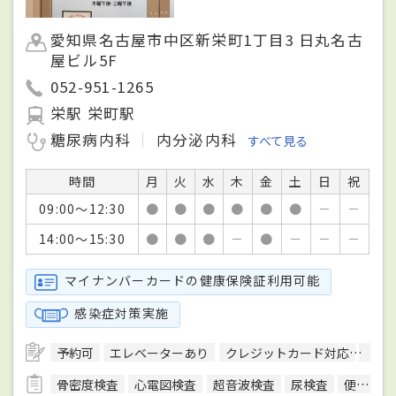
愛知県名古屋市中区新栄町1丁目3 日丸名古
屋ビル5F
052-951-1265
栄駅 栄町駅
糖尿病内科
内分泌内科
すべて見る
時間
月
火
水
木
金
土
日
祝
09:00～12:30
●
●
●
●
●
●
－
－
14:00～15:30
●
●
●
－
●
－
－
－
マイナンバーカードの健康保険証利用可能
感染症対策実施
予約可
エレベーターあり
クレジットカード対応
健康
骨密度検査
心電図検査
超音波検査
尿検査
便検査