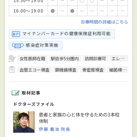
15:30～19:00
－
－
－
○
○
－
－
－
16:00～19:00
●
－
●
－
－
－
－
－
診療時間の詳細はこちら
マイナンバーカードの健康保険証利用可能
感染症対策実施
女性医師在籍
駅徒歩5分圏内
訪問診療可
エレベーターあり
血管エコー検査
顕微鏡検査
骨密度検査
細菌検査
終
取材記事
ドクターズファイル
患者と家族の心と体を守るための3本柱
体制
伊藤 義浩 院長