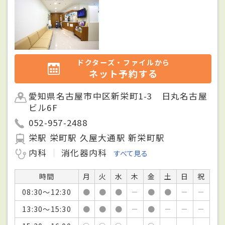
ドクターズ・ファイルから
ネット予約する
愛知県名古屋市中区新栄町1-3 日丸名古屋
ビル6F
052-957-2488
栄駅 栄町駅 久屋大通駅 新栄町駅
内科
消化器内科
すべて見る
時間
月
火
水
木
金
土
日
祝
08:30～12:30
●
●
●
－
●
●
－
－
13:30～15:30
●
●
●
－
●
－
－
－