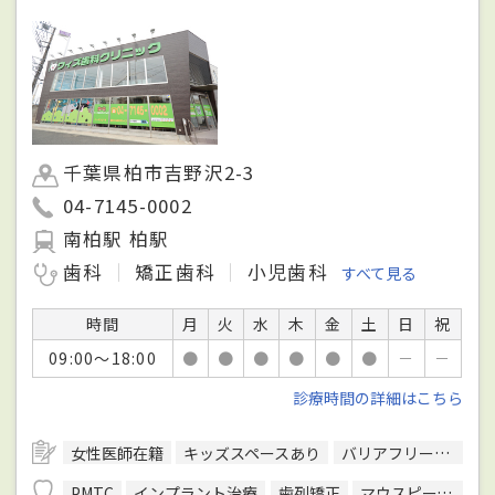
千葉県柏市吉野沢2-3
04-7145-0002
南柏駅 柏駅
歯科
矯正歯科
小児歯科
すべて見る
時間
月
火
水
木
金
土
日
祝
09:00～18:00
●
●
●
●
●
●
－
－
診療時間の詳細はこちら
女性医師在籍
キッズスペースあり
バリアフリー対応
PMTC
インプラント治療
歯列矯正
マウスピース型装置を用いた矯正