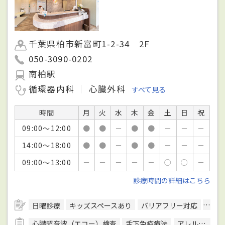
千葉県柏市新富町1-2-34 2F
050-3090-0202
南柏駅
循環器内科
心臓外科
すべて見る
時間
月
火
水
木
金
土
日
祝
09:00～12:00
●
●
－
●
●
－
－
－
14:00～18:00
●
●
－
●
●
－
－
－
09:00～13:00
－
－
－
－
－
○
○
－
診療時間の詳細はこちら
日曜診療
キッズスペースあり
バリアフリー対応
駐車
心臓超音波（エコー）検査
舌下免疫療法
アレルギー検査