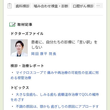
歯科検診
噛み合わせ検査・診断
口腔がん検診
唾液検
取材記事
ドクターズファイル
患者に、自分たちの診療に「言い訳」を
しない
岡田 康平 院長
検診・治療レポート
・
マイクロスコープで 痛みや再治療の可能性の低減に努
める根管治療
トピックス
・
大きな虫歯も、しみる歯も 歯髄温存治療でQOLの維持
をめざす
・
不調の原因は、顎かも 歯ぎしりの原因にアプローチす