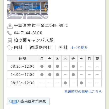
千葉県柏市十余二249-49-2
04-7144-8100
柏の葉キャンパス駅
内科
循環器内科
外科
すべて見る
時間
月
火
水
木
金
土
日
祝
08:30～12:00
●
●
●
－
●
－
－
－
14:00～17:00
●
●
●
－
●
－
－
－
08:30～12:30
－
－
－
●
－
●
－
－
診療時間の詳細はこちら
感染症対策実施