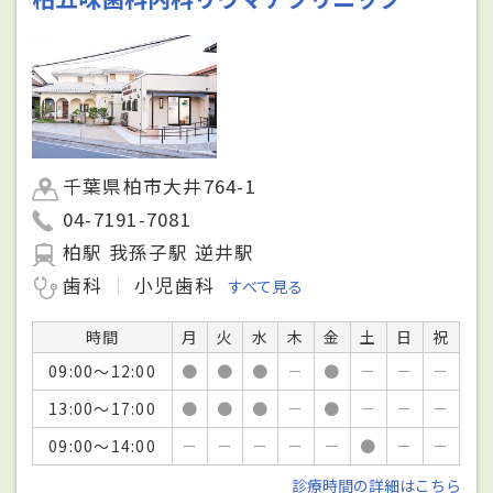
千葉県柏市大井764-1
04-7191-7081
柏駅 我孫子駅 逆井駅
歯科
小児歯科
すべて見る
時間
月
火
水
木
金
土
日
祝
09:00～12:00
●
●
●
－
●
－
－
－
13:00～17:00
●
●
●
－
●
－
－
－
09:00～14:00
－
－
－
－
－
●
－
－
診療時間の詳細はこちら