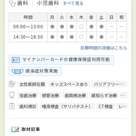
歯科
小児歯科
すべて見る
時間
月
火
水
木
金
土
日
祝
09:00～13:00
●
●
●
○
●
●
－
－
14:30～18:30
●
●
●
○
●
●
－
－
診療時間の詳細はこちら
マイナンバーカードの健康保険証利用可能
感染症対策実施
女性医師在籍
キッズスペースあり
バリアフリー対応
虫歯治療
根管治療
歯周病治療
親知らず治療
顎関節
歯科検診
唾液検査（サリバテスト）
CT検査
レントゲン検査
取材記事