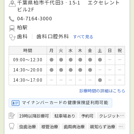
千葉県柏市千代田3‐15-1 エクセレント
ビル2F
04-7164-3000
柏駅
歯科
歯科口腔外科
すべて見る
時間
月
火
水
木
金
土
日
祝
09:00～12:30
●
●
●
●
●
●
－
－
14:30～20:00
●
●
●
●
●
－
－
－
14:30～17:00
－
－
－
－
－
●
－
－
診療時間の詳細はこちら
マイナンバーカードの健康保険証利用可能
19時以降診療可
駐車場あり
予約可
クレジットカード対応
虫歯治療
根管治療
歯周病治療
親知らず治療
顎関節