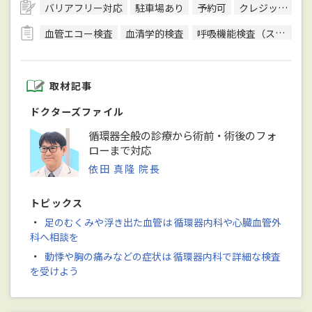
バリアフリー対応
駐車場あり
予約可
クレジットカード対応
血管エコー検査
血清学的検査
呼吸機能検査（スパイロメトリー）
取材記事
ドクターズファイル
循環器全般の診療から術前・術後のフォ
ローまで対応
依田 真隆 院長
トピックス
・
足のむくみや浮き出た血管は 循環器内科や心臓血管外
科へ相談を
・
動悸や胸の痛みなどの症状は 循環器内科で詳細な検査
を受けよう