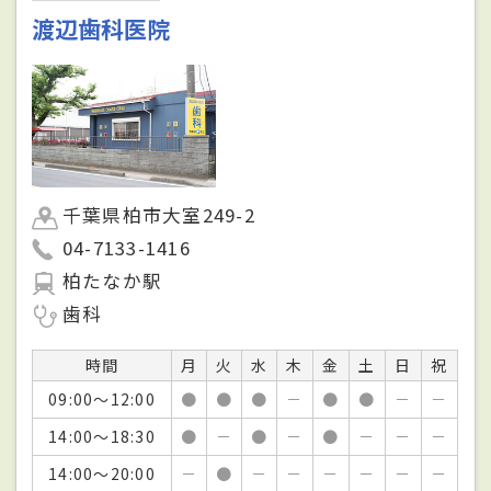
渡辺歯科医院
千葉県柏市大室249-2
04-7133-1416
柏たなか駅
歯科
時間
月
火
水
木
金
土
日
祝
09:00～12:00
●
●
●
－
●
●
－
－
14:00～18:30
●
－
●
－
●
－
－
－
14:00～20:00
－
●
－
－
－
－
－
－