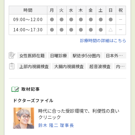
時間
月
火
水
木
金
土
日
祝
09:00～12:00
●
●
●
●
●
●
●
－
14:00～17:30
●
●
●
●
●
●
△
－
診療時間の詳細はこちら
女性医師在籍
日曜診療
駅徒歩5分圏内
日本外科学会外科専門医
上部内視鏡検査
大腸内視鏡検査
超音波検査
内視鏡検査
取材記事
ドクターズファイル
時代に合った受診環境で、利便性の良い
クリニック
鈴木 隆二 理事長