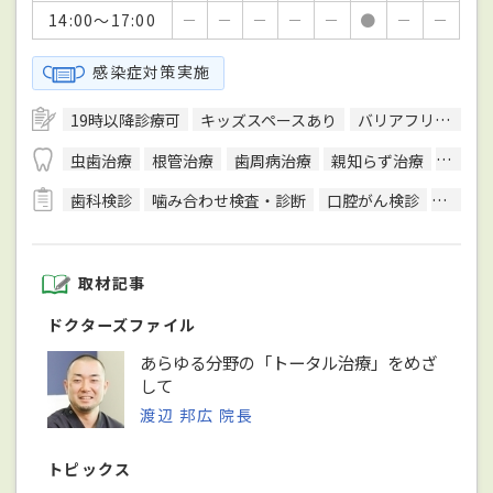
14:00～17:00
－
－
－
－
－
●
－
－
感染症対策実施
19時以降診療可
キッズスペースあり
バリアフリー対応
虫歯治療
根管治療
歯周病治療
親知らず治療
顎関節
歯科検診
噛み合わせ検査・診断
口腔がん検診
唾液検
取材記事
ドクターズファイル
あらゆる分野の「トータル治療」をめざ
して
渡辺 邦広 院長
トピックス