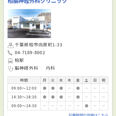
柏脳神経外科クリニック
千葉県柏市向原町1-33
04-7189-8002
柏駅
脳神経外科
内科
時間
月
火
水
木
金
土
日
祝
09:00～12:00
●
●
●
－
●
－
－
－
14:30～18:30
●
●
●
－
●
－
－
－
09:00～14:30
－
－
－
－
－
●
－
－
診療時間の詳細はこちら