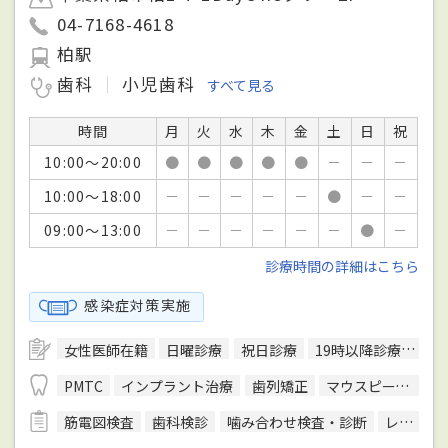
04-7168-4618
柏駅
歯科
小児歯科
すべて見る
時間
月
火
水
木
金
土
日
祝
10:00～20:00
●
●
●
●
●
－
－
－
10:00～18:00
－
－
－
－
－
●
－
－
09:00～13:00
－
－
－
－
－
－
●
－
診療時間の詳細はこちら
感染症対策実施
女性医師在籍
日曜診療
祝日診療
19時以降診療可
キ
PMTC
インプラント治療
歯列矯正
マウスピース型装置を用いた矯正
筋電図検査
歯科検診
噛み合わせ検査・診断
レントゲン検査