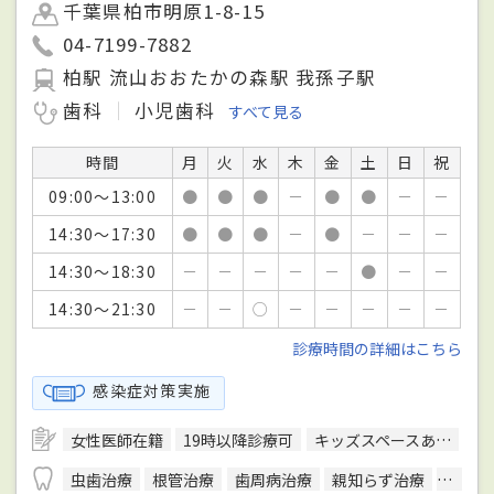
千葉県柏市明原1-8-15
04-7199-7882
柏駅 流山おおたかの森駅 我孫子駅
歯科
小児歯科
すべて見る
時間
月
火
水
木
金
土
日
祝
09:00～13:00
●
●
●
－
●
●
－
－
14:30～17:30
●
●
●
－
●
－
－
－
14:30～18:30
－
－
－
－
－
●
－
－
14:30～21:30
－
－
○
－
－
－
－
－
診療時間の詳細はこちら
感染症対策実施
女性医師在籍
19時以降診療可
キッズスペースあり
バ
虫歯治療
根管治療
歯周病治療
親知らず治療
顎関節