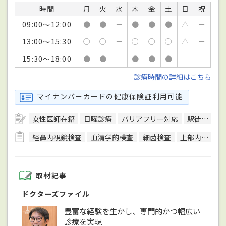
時間
月
火
水
木
金
土
日
祝
09:00～12:00
●
●
－
●
●
●
△
－
13:00～15:30
○
○
－
○
○
○
△
－
15:30～18:00
●
●
－
●
●
●
－
－
診療時間の詳細はこちら
マイナンバーカードの健康保険証利用可能
女性医師在籍
日曜診療
バリアフリー対応
駅徒歩5分圏内
経鼻内視鏡検査
血清学的検査
細菌検査
上部内視鏡検査
取材記事
ドクターズファイル
豊富な経験を生かし、専門的かつ幅広い
診療を実現