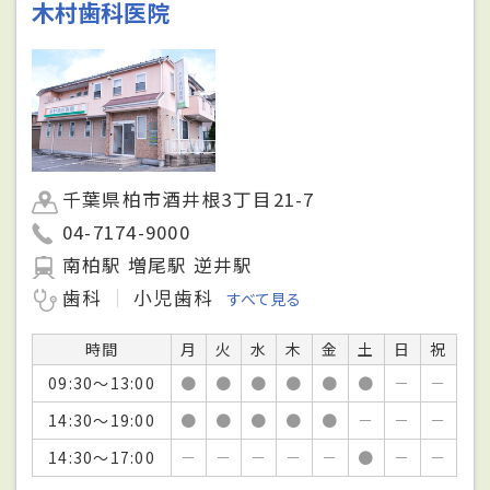
木村歯科医院
千葉県柏市酒井根3丁目21-7
04-7174-9000
南柏駅 増尾駅 逆井駅
歯科
小児歯科
すべて見る
時間
月
火
水
木
金
土
日
祝
09:30～13:00
●
●
●
●
●
●
－
－
14:30～19:00
●
●
●
●
●
－
－
－
14:30～17:00
－
－
－
－
－
●
－
－