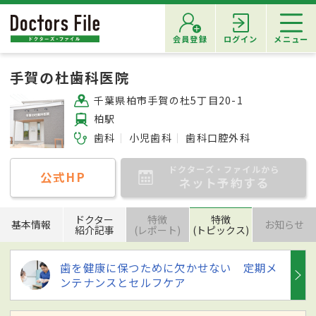
会員登録
ログイン
メニュー
手賀の杜歯科医院
千葉県柏市手賀の杜5丁目20-1
柏駅
歯科
小児歯科
歯科口腔外科
ドクターズ・ファイルから
公式HP
ネット予約する
ドクター
特徴
特徴
基本情報
お知らせ
紹介記事
(レポート)
(トピックス)
歯を健康に保つために欠かせない 定期メ
ンテナンスとセルフケア