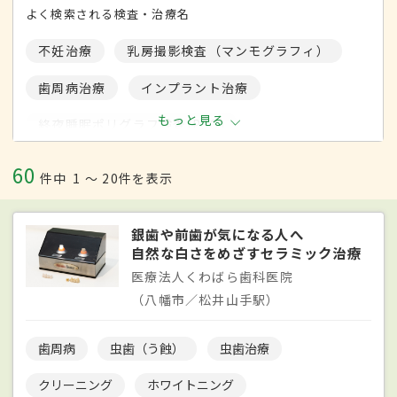
よく検索される検査・治療名
不妊治療
乳房撮影検査（マンモグラフィ）
歯周病治療
インプラント治療
もっと見る
終夜睡眠ポリグラフ検査(PSG)
大腸内視鏡検査
CT検査
ホワイトニング
60
件中
1 〜 20件を表示
PMTC
子宮頸がん検診
乳がん検診
銀歯や前歯が気になる人へ
MRI検査
歯列矯正
裏側矯正
自然な白さをめざすセラミック治療
眼瞼下垂手術
緑内障検査
CPAP療法
医療法人くわばら歯科医院
（八幡市／松井山手駅）
歯周病
虫歯（う蝕）
虫歯治療
クリーニング
ホワイトニング