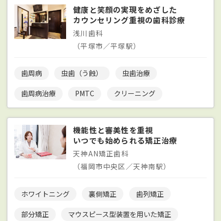
健康と笑顔の実現をめざした
カウンセリング重視の歯科診療
浅川歯科
（平塚市／平塚駅）
歯周病
虫歯（う蝕）
虫歯治療
歯周病治療
PMTC
クリーニング
機能性と審美性を重視
いつでも始められる矯正治療
天神AN矯正歯科
（福岡市中央区／天神南駅）
ホワイトニング
裏側矯正
歯列矯正
部分矯正
マウスピース型装置を用いた矯正