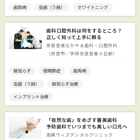
歯周病
虫歯（う蝕）
ホワイトニング
歯科口腔外科は何をするところ？
正しく知って上手に頼る
奈良登美なかやま歯科・口腔外科
（奈良市／学研奈良登美ヶ丘駅）
親知らず
顎関節症
歯周病
虫歯（う蝕）
親知らず治療
インプラント治療
「自然な歯」をめざす審美歯科
予防歯科でいつまでも美しい口元へ
高槻ウィズデンタルクリニック