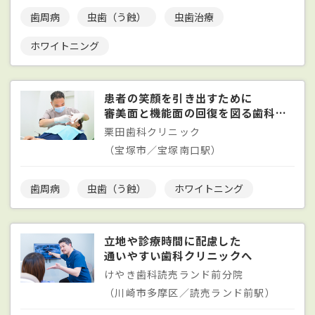
歯周病
虫歯（う蝕）
虫歯治療
ホワイトニング
患者の笑顔を引き出すために
審美面と機能面の回復を図る歯科治療
栗田歯科クリニック
（宝塚市／宝塚南口駅）
歯周病
虫歯（う蝕）
ホワイトニング
立地や診療時間に配慮した
通いやすい歯科クリニックへ
けやき歯科読売ランド前分院
（川崎市多摩区／読売ランド前駅）