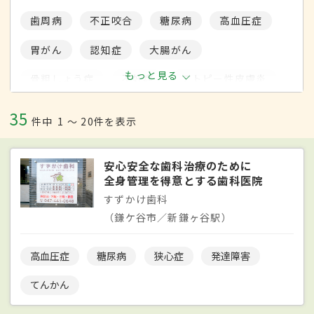
歯周病
不正咬合
糖尿病
高血圧症
胃がん
認知症
大腸がん
もっと見る
骨粗しょう症
不妊症
アトピー性皮膚炎
関節リウマチ
脳卒中
風邪
35
件中
1 〜 20件を表示
誤嚥性肺炎
閉塞性動脈硬化症
乳がん
安心安全な歯科治療のために
緑内障
うつ病
肺がん
全身管理を得意とする歯科医院
睡眠時無呼吸症候群
下肢静脈瘤
白内障
すずかけ歯科
（鎌ケ谷市／新鎌ヶ谷駅）
バセドウ病
更年期障害
痔
発達障害
片頭痛
高血圧症
糖尿病
狭心症
発達障害
てんかん