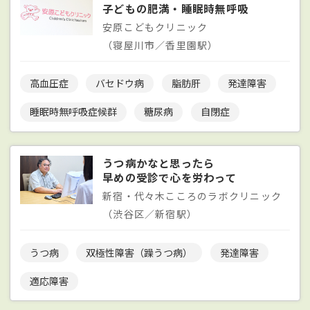
子どもの肥満・睡眠時無呼吸
安原こどもクリニック
（寝屋川市／香里園駅）
高血圧症
バセドウ病
脂肪肝
発達障害
睡眠時無呼吸症候群
糖尿病
自閉症
うつ病かなと思ったら
早めの受診で心を労わって
新宿・代々木こころのラボクリニック
（渋谷区／新宿駅）
うつ病
双極性障害（躁うつ病）
発達障害
適応障害