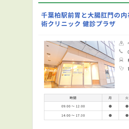
千葉柏駅前胃と大腸肛門の内
術クリニック 健診プラザ
時間
月
火
09:00 ～ 12:00
●
●
14:00 ～ 17:30
●
●