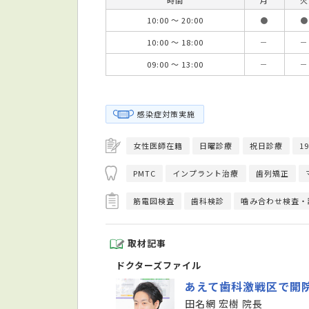
10:00 ～ 20:00
●
●
10:00 ～ 18:00
－
－
09:00 ～ 13:00
－
－
感染症対策実施
女性医師在籍
日曜診療
祝日診療
1
PMTC
インプラント治療
歯列矯正
筋電図検査
歯科検診
噛み合わせ検査・
取材記事
ドクターズファイル
あえて歯科激戦区で開
田名網 宏樹 院長