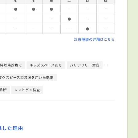
●
●
●
－
－
－
－
－
－
●
－
－
－
－
－
－
●
－
診療時間の詳細はこちら
9時以降診療可
キッズスペースあり
バリアフリー対応
駐車場あり
駅
マウスピース型装置を用いた矯正
診断
レントゲン検査
院した理由