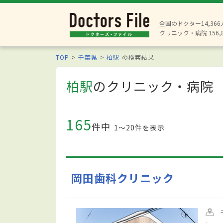
全国のドクター14,36
クリニック・病院 156,
TOP
千葉県
柏駅
の検索結果
柏駅
のクリニック・病院
165
件中
1〜20件を表示
岡田歯科クリニック