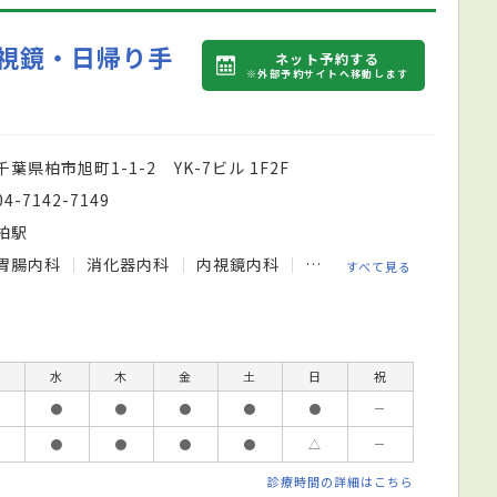
視鏡・日帰り手
ネット予約する
※外部予約サイトへ移動します
千葉県柏市旭町1-1-2 YK-7ビル 1F2F
04-7142-7149
柏駅
胃腸内科
消化器内科
内視鏡内科
肛門内科
すべて見る
水
木
金
土
日
祝
●
●
●
●
●
－
●
●
●
●
△
－
診療時間の詳細はこちら