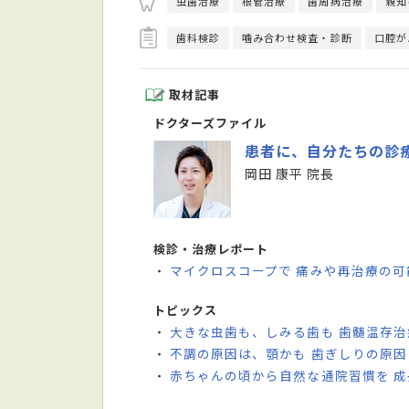
虫歯治療
根管治療
歯周病治療
親知
歯科検診
噛み合わせ検査・診断
口腔が
取材記事
ドクターズファイル
患者に、自分たちの診
岡田 康平 院長
検診・治療レポート
マイクロスコープで 痛みや再治療の
・
トピックス
大きな虫歯も、しみる歯も 歯髄温存治
・
不調の原因は、顎かも 歯ぎしりの原
・
赤ちゃんの頃から自然な通院習慣を 
・