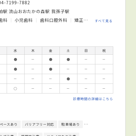
04-7199-7882
柏駅 流山おおたかの森駅 我孫子駅
歯科
小児歯科
歯科口腔外科
矯正歯科
すべて見る
水
木
金
土
日
祝
●
－
●
●
－
－
●
－
●
－
－
－
－
－
－
●
－
－
○
－
－
－
－
－
診療時間の詳細はこちら
ペースあり
バリアフリー対応
駐車場あり
駅徒歩5分圏内
予約可