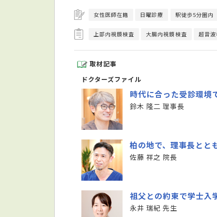
女性医師在籍
日曜診療
駅徒歩5分圏内
上部内視鏡検査
大腸内視鏡検査
超音波
取材記事
ドクターズファイル
時代に合った受診環境
鈴木 隆二 理事長
柏の地で、理事長とと
佐藤 祥之 院長
祖父との約束で学士入
永井 瑞紀 先生