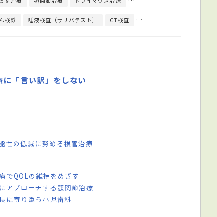
らず治療
顎関節治療
ドライマウス治療
入れ歯／義歯治療
PMTC
ん検診
唾液検査（サリバテスト）
CT検査
レントゲン検査
顎運動検
療に「言い訳」をしない
可能性の低減に努める根管治療
療でQOLの維持をめざす
因にアプローチする顎関節治療
成長に寄り添う小児歯科