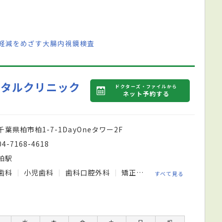
の軽減をめざす大腸内視鏡検査
ンタルクリニック
ドクターズ・ファイルから
ネット予約する
千葉県柏市柏1-7-1DayOneタワー2F
04-7168-4618
柏駅
歯科
小児歯科
歯科口腔外科
矯正歯科
すべて見る
水
木
金
土
日
祝