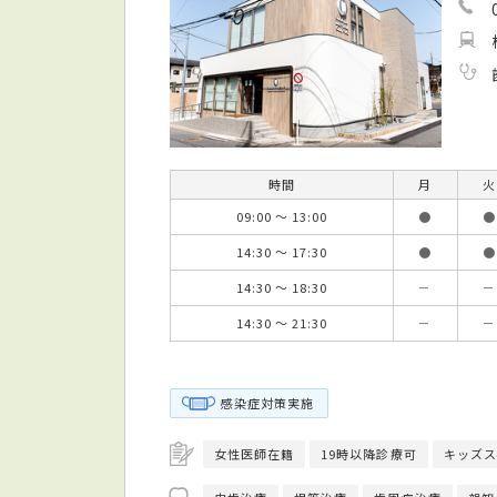
時間
月
火
09:00 ～ 13:00
●
●
14:30 ～ 17:30
●
●
14:30 ～ 18:30
－
－
14:30 ～ 21:30
－
－
感染症対策実施
女性医師在籍
19時以降診療可
キッズス