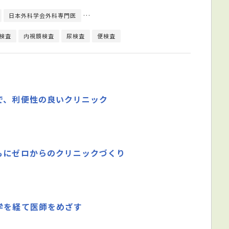
日本外科学会外科専門医
日本消化器内視鏡学会消化器内視鏡専門医
検査
内視鏡検査
尿検査
便検査
で、利便性の良いクリニック
もにゼロからのクリニックづくり
学を経て医師をめざす