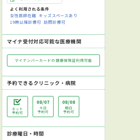
クリーニング
インプラント治療
ホワイトニング
裏側矯正
歯列矯
よく利用される条件
査
女性医師在籍
キッズスペースあり
19時以降診療可
訪問診療可
マイナ受付対応可能な医療機関
マイナンバーカードの健康保険証利用可能
予約できるクリニック・病院
08/07
08/08
今日
明日
ネット
予約可
予約可
予約可
診療曜日・時間