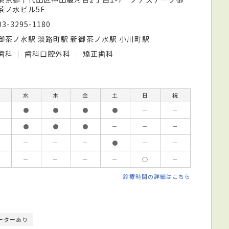
茶ノ水ビル5F
03-3295-1180
御茶ノ水駅 淡路町駅 新御茶ノ水駅 小川町駅
歯科
歯科口腔外科
矯正歯科
水
木
金
土
日
祝
●
●
●
●
－
－
●
●
●
－
－
－
－
－
－
●
－
－
－
－
－
－
○
－
診療時間の詳細はこちら
ーターあり