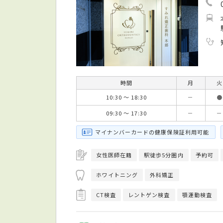
時間
月
火
10:30 ～ 18:30
－
●
09:30 ～ 17:30
－
－
マイナンバーカードの健康保険証利用可能
女性医師在籍
駅徒歩5分圏内
予約可
ホワイトニング
外科矯正
CT検査
レントゲン検査
顎運動検査