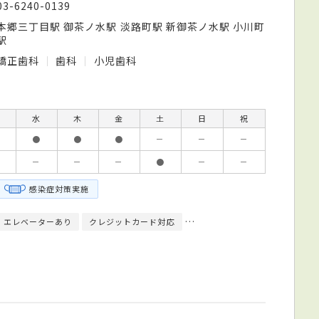
03-6240-0139
本郷三丁目駅 御茶ノ水駅 淡路町駅 新御茶ノ水駅 小川町
駅
矯正歯科
歯科
小児歯科
水
木
金
土
日
祝
●
●
●
－
－
－
－
－
－
●
－
－
感染症対策実施
エレベーターあり
クレジットカード対応
指定自立支援医療機関（育成医