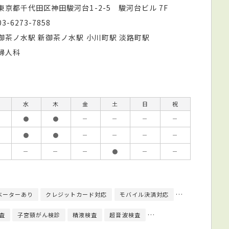
東京都千代田区神田駿河台1-2-5 駿河台ビル 7F
03-6273-7858
御茶ノ水駅 新御茶ノ水駅 小川町駅 淡路町駅
婦人科
水
木
金
土
日
祝
●
●
－
－
－
－
●
●
－
－
－
－
－
－
－
●
－
－
ベーターあり
クレジットカード対応
モバイル決済対応
日本生殖医学会
査
子宮頸がん検診
精液検査
超音波検査
内視鏡（子宮鏡）検査