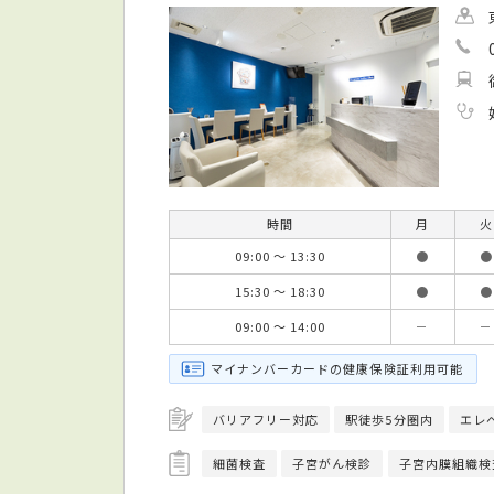
時間
月
火
09:00 ～ 13:30
●
●
15:30 ～ 18:30
●
●
09:00 ～ 14:00
－
－
マイナンバーカードの健康保険証利用可能
バリアフリー対応
駅徒歩5分圏内
エレ
細菌検査
子宮がん検診
子宮内膜組織検