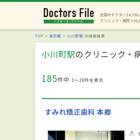
全国のドクター14,35
クリニック・病院 156,
TOP
東京都
小川町駅
の検索結果
小川町駅
のクリニック・
185
件中
1〜20件を表示
すみれ矯正歯科 本郷