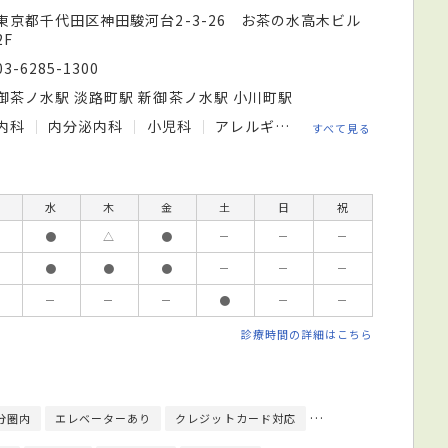
東京都千代田区神田駿河台2-3-26 お茶の水高木ビル
2F
03-6285-1300
御茶ノ水駅 淡路町駅 新御茶ノ水駅 小川町駅
内科
内分泌内科
小児科
アレルギー科
すべて見る
水
木
金
土
日
祝
●
△
●
－
－
－
●
●
●
－
－
－
－
－
－
●
－
－
診療時間の詳細はこちら
分圏内
エレベーターあり
クレジットカード対応
モバイル決済対応