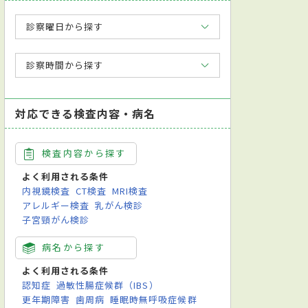
診察曜日から探す
診察時間から探す
対応できる検査内容・病名
検査内容から探す
よく利用される条件
内視鏡検査
CT検査
MRI検査
アレルギー検査
乳がん検診
子宮頸がん検診
病名から探す
生殖医療専門医
日本専門医機構認定産婦人科専門医
よく利用される条件
認知症
過敏性腸症候群（IBS）
内分泌学的検査
尿検査
不妊治療
基礎体温測定
更年期障害
歯周病
睡眠時無呼吸症候群