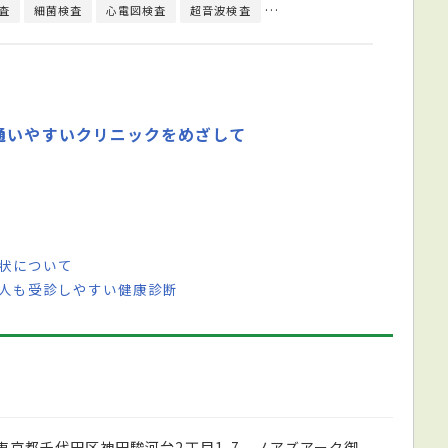
査
細菌検査
心電図検査
超音波検査
内分泌学的検査
尿検査
通いやすいクリニックをめざして
症状について
い人も受診しやすい健康診断
東京都千代田区神田駿河台2丁目1-7 ノアズアーク御