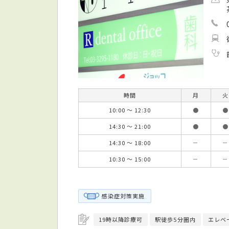
時間
月
火
10:00 ～ 12:30
●
●
14:30 ～ 21:00
●
●
14:30 ～ 18:00
－
－
10:30 ～ 15:00
－
－
感染症対策実施
19時以降診療可
駅徒歩5分圏内
エレベ