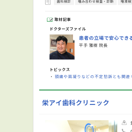
歯科検診
噛み合わせ検査・診断
唾液検
取材記事
ドクターズファイル
患者の立場で安心でき
平手 雅樹 院長
トピックス
頭痛や肩凝りなどの不定愁訴とも関連
・
栄アイ歯科クリニック