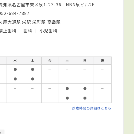
愛知県名古屋市東区泉1-23-36 NBN泉ビル2F
052-684-7887
久屋大通駅 栄駅 栄町駅 高岳駅
矯正歯科
歯科
小児歯科
水
木
金
土
日
祝
●
●
－
－
－
－
●
●
－
－
－
－
－
－
－
●
●
－
－
－
－
●
●
－
診療時間の詳細はこちら
関