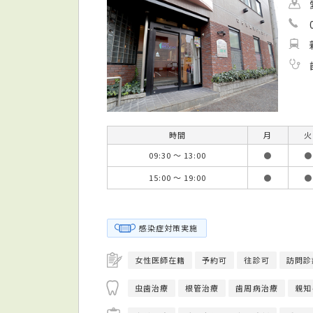
時間
月
火
09:30 ～ 13:00
●
●
15:00 ～ 19:00
●
●
感染症対策実施
女性医師在籍
予約可
往診可
訪問診
虫歯治療
根管治療
歯周病治療
親知