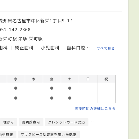
愛知県名古屋市中区新栄1丁目9-17
052-242-2368
新栄町駅 栄駅 栄町駅
歯科
矯正歯科
小児歯科
歯科口腔外科
すべて見る
水
木
金
土
日
祝
●
－
●
●
－
－
●
－
●
●
－
－
診療時間の詳細はこちら
往診可
訪問診療可
クレジットカード対応
歯科用マイクロスコープあ
歯列矯正
マウスピース型装置を用いた矯正