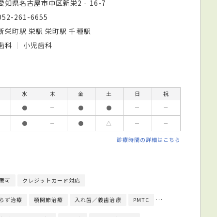
愛知県名古屋市中区新栄2‐16-7
052-261-6655
新栄町駅 栄駅 栄町駅 千種駅
歯科
小児歯科
水
木
金
土
日
祝
●
－
●
●
－
－
●
－
●
△
－
－
診療時間の詳細はこちら
療可
クレジットカード対応
らず治療
顎関節治療
入れ歯／義歯治療
PMTC
クリーニング
イ