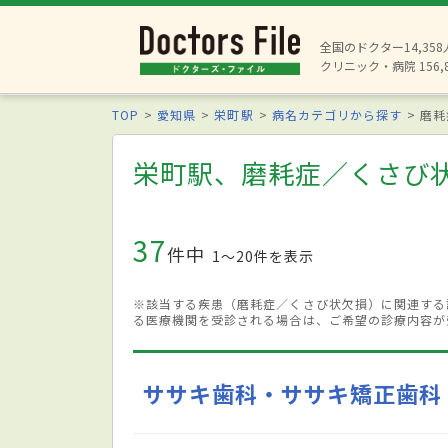
全国のドクター14,35
クリニック・病院 156,
TOP
愛知県
栄町駅
病名カテゴリから探す
磨耗
栄町駅、磨耗症／くさび
37
件中
1〜20件を表示
※該当する疾患（磨耗症／くさび状欠損）に関連する
る医療機関を受診される場合は、ご希望の診療内容が
ササキ歯科・ササキ矯正歯科