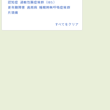
認知症
過敏性腸症候群（IBS）
更年期障害
歯周病
睡眠時無呼吸症候群
片頭痛
すべてをクリア