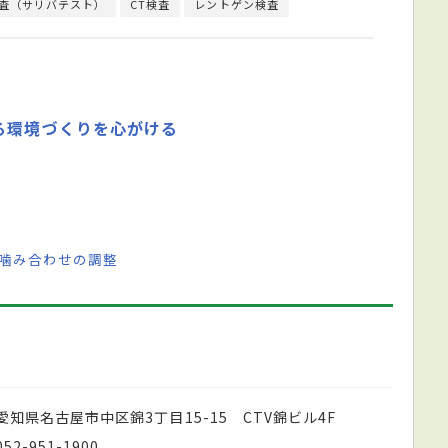
査（サリバテスト）
CT検査
レントゲン検査
る環境づくりを心がける
 噛み合わせの調整
愛知県名古屋市中区錦3丁目15-15 CTV錦ビル4F
052-951-1900