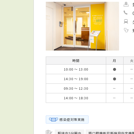
時間
月
火
10:00 ～ 13:00
●
－
14:30 ～ 19:00
●
－
09:30 ～ 12:30
－
－
14:00 ～ 18:30
－
－
感染症対策実施
駅徒歩5分圏内
顎口腔機能診断施設指定機