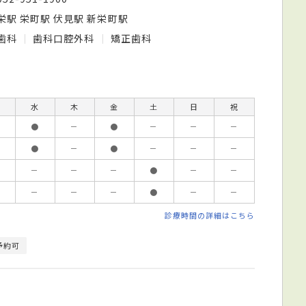
栄駅 栄町駅 伏見駅 新栄町駅
歯科
歯科口腔外科
矯正歯科
水
木
金
土
日
祝
●
－
●
－
－
－
●
－
●
－
－
－
－
－
－
●
－
－
－
－
－
●
－
－
診療時間の詳細はこちら
予約可