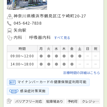
神奈川県横浜市鶴見区江ケ崎町20-27
045-642-7838
矢向駅
内科
呼吸器内科
すべて見る
時間
月
火
水
木
金
土
日
祝
09:00～12:00
●
●
●
●
●
●
－
－
14:00～18:00
●
●
●
●
●
－
－
－
診療時間の詳細はこちら
マイナンバーカードの健康保険証利用可能
感染症対策実施
バリアフリー対応
駐車場あり
予約可
クレジットカード対応