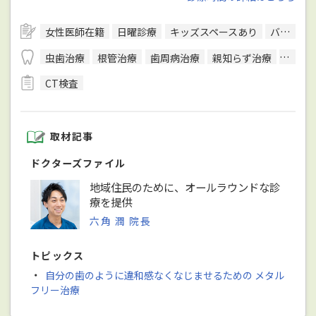
女性医師在籍
日曜診療
キッズスペースあり
バリアフリー対応
虫歯治療
根管治療
歯周病治療
親知らず治療
入れ歯
CT検査
取材記事
ドクターズファイル
地域住民のために、オールラウンドな診
療を提供
六角 潤 院長
トピックス
・
自分の歯のように違和感なくなじませるための メタル
フリー治療