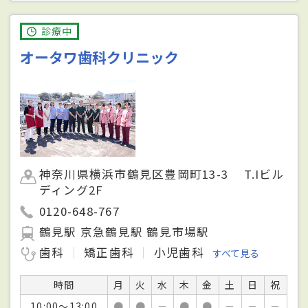
診療中
オータワ歯科クリニック
神奈川県横浜市鶴見区豊岡町13-3 T.Iビル
ディング2F
0120-648-767
鶴見駅 京急鶴見駅 鶴見市場駅
歯科
矯正歯科
小児歯科
すべて見る
時間
月
火
水
木
金
土
日
祝
10:00～13:00
●
●
－
●
●
－
－
－