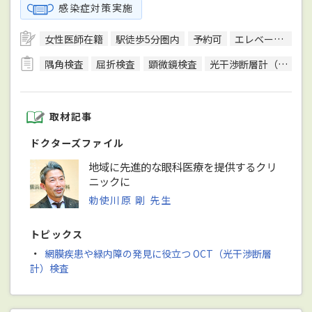
感染症対策実施
女性医師在籍
駅徒歩5分圏内
予約可
エレベーターあり
隅角検査
屈折検査
顕微鏡検査
光干渉断層計（OCT）検査
取材記事
ドクターズファイル
地域に先進的な眼科医療を提供するクリ
ニックに
勅使川原 剛 先生
トピックス
・
網膜疾患や緑内障の発見に役立つ OCT（光干渉断層
計）検査