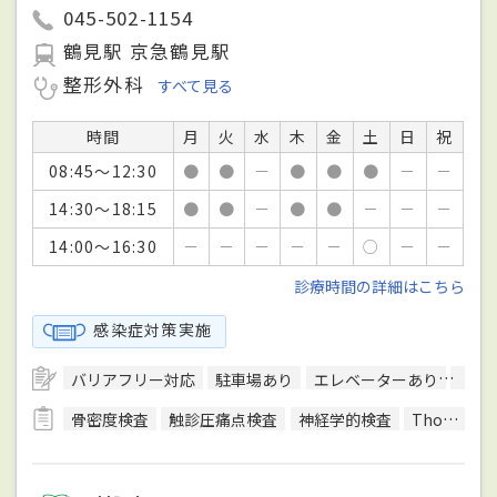
045-502-1154
鶴見駅 京急鶴見駅
整形外科
すべて見る
時間
月
火
水
木
金
土
日
祝
08:45～12:30
●
●
－
●
●
●
－
－
14:30～18:15
●
●
－
●
●
－
－
－
14:00～16:30
－
－
－
－
－
○
－
－
診療時間の詳細はこちら
感染症対策実施
バリアフリー対応
駐車場あり
エレベーターあり
クレ
骨密度検査
触診圧痛点検査
神経学的検査
Thomsen（トムセン）テスト