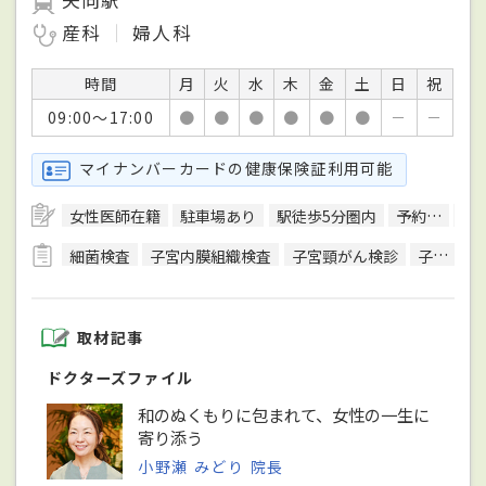
産科
婦人科
時間
月
火
水
木
金
土
日
祝
09:00～17:00
●
●
●
●
●
●
－
－
マイナンバーカードの健康保険証利用可能
女性医師在籍
駐車場あり
駅徒歩5分圏内
予約可
エ
細菌検査
子宮内膜組織検査
子宮頸がん検診
子宮頸部拡大鏡診（コルポスコピー）
取材記事
ドクターズファイル
和のぬくもりに包まれて、女性の一生に
寄り添う
小野瀬 みどり 院長