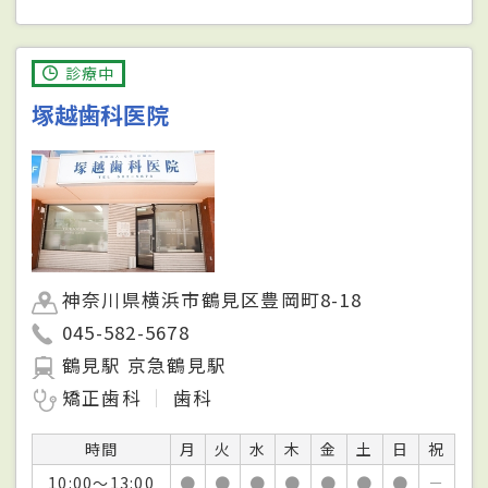
診療中
塚越歯科医院
神奈川県横浜市鶴見区豊岡町8-18
045-582-5678
鶴見駅 京急鶴見駅
矯正歯科
歯科
時間
月
火
水
木
金
土
日
祝
10:00～13:00
●
●
●
●
●
●
●
－