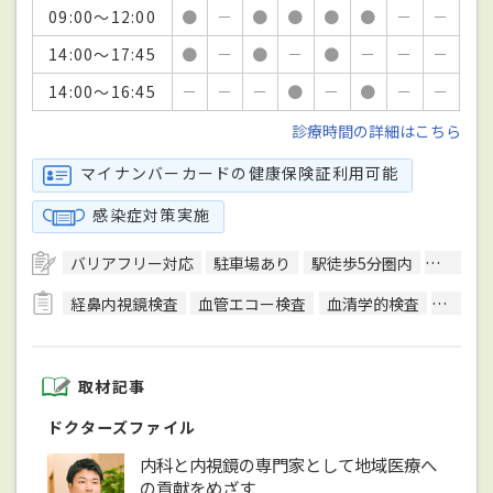
09:00～12:00
●
－
●
●
●
●
－
－
14:00～17:45
●
－
●
－
●
－
－
－
14:00～16:45
－
－
－
●
－
●
－
－
診療時間の詳細はこちら
マイナンバーカードの健康保険証利用可能
感染症対策実施
バリアフリー対応
駐車場あり
駅徒歩5分圏内
クレジ
経鼻内視鏡検査
血管エコー検査
血清学的検査
細菌検
取材記事
ドクターズファイル
内科と内視鏡の専門家として地域医療へ
の貢献をめざす