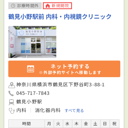
診療時間外
新規開院
鶴見小野駅前 内科・内視鏡クリニック
ネット予約する
※外部予約サイトへ移動します
神奈川県横浜市鶴見区下野谷町3-88-1
045-717-7843
鶴見小野駅
内科
消化器内科
すべて見る
時間
月
火
水
木
金
土
日
祝