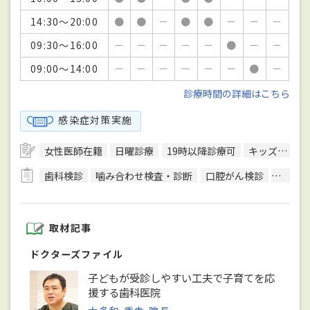
14:30～20:00
●
●
－
●
●
－
－
－
09:30～16:00
－
－
－
－
－
●
－
－
09:00～14:00
－
－
－
－
－
－
●
－
診療時間の詳細はこちら
感染症対策実施
女性医師在籍
日曜診療
19時以降診療可
キッズスペースあり
歯科検診
噛み合わせ検査・診断
口腔がん検診
CT検査
取材記事
ドクターズファイル
子どもが受診しやすい工夫で子育てを応
援する歯科医院