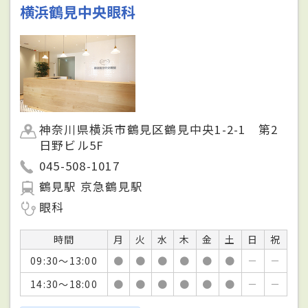
横浜鶴見中央眼科
神奈川県横浜市鶴見区鶴見中央1-2-1 第2
日野ビル5F
045-508-1017
鶴見駅 京急鶴見駅
眼科
時間
月
火
水
木
金
土
日
祝
09:30～13:00
●
●
●
●
●
●
－
－
14:30～18:00
●
●
●
●
●
●
－
－