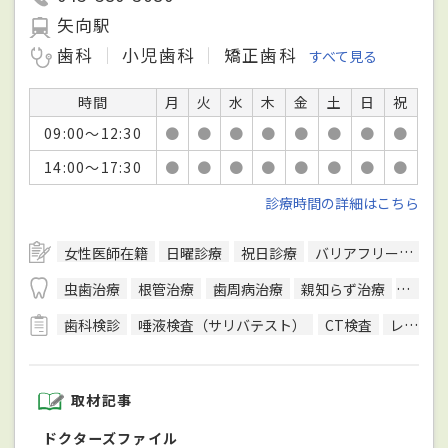
矢向駅
歯科
小児歯科
矯正歯科
すべて見る
時間
月
火
水
木
金
土
日
祝
09:00～12:30
●
●
●
●
●
●
●
●
14:00～17:30
●
●
●
●
●
●
●
●
診療時間の詳細はこちら
女性医師在籍
日曜診療
祝日診療
バリアフリー対応
虫歯治療
根管治療
歯周病治療
親知らず治療
入れ歯
歯科検診
唾液検査（サリバテスト）
CT検査
レントゲン検査
取材記事
ドクターズファイル