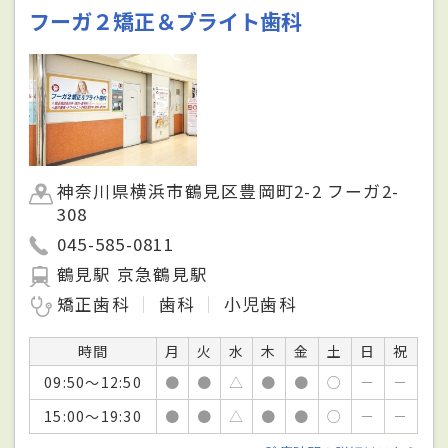
フーガ２矯正＆ブライト歯科
神奈川県横浜市鶴見区豊岡町2-2 フーガ2-
308
045-585-0811
鶴見駅 京急鶴見駅
矯正歯科
歯科
小児歯科
時間
月
火
水
木
金
土
日
祝
09:50～12:50
●
●
△
●
●
○
－
－
15:00～19:30
●
●
△
●
●
○
－
－