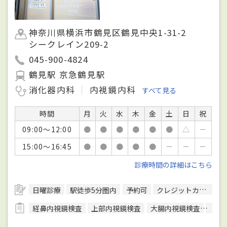
神奈川県横浜市鶴見区鶴見中央1-31-2
シークレイン209-2
045-900-4824
鶴見駅 京急鶴見駅
消化器内科
内視鏡内科
すべて見る
時間
月
火
水
木
金
土
日
祝
09:00～12:00
●
●
●
●
●
●
△
－
15:00～16:45
●
●
●
●
●
－
－
－
診療時間の詳細はこちら
日曜診療
駅徒歩5分圏内
予約可
クレジットカード対応
経鼻内視鏡検査
上部内視鏡検査
大腸内視鏡検査
超音