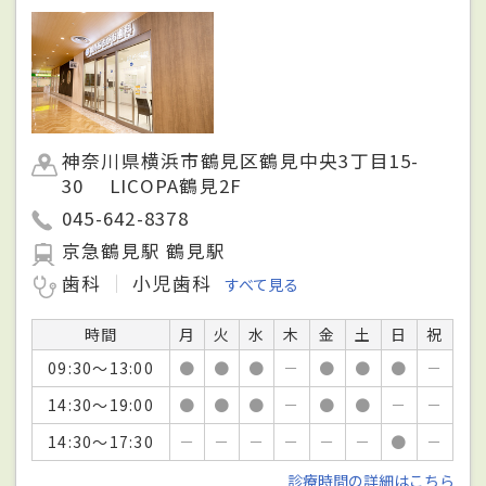
神奈川県横浜市鶴見区鶴見中央3丁目15-
30 LICOPA鶴見2F
045-642-8378
京急鶴見駅 鶴見駅
歯科
小児歯科
すべて見る
時間
月
火
水
木
金
土
日
祝
09:30～13:00
●
●
●
－
●
●
●
－
14:30～19:00
●
●
●
－
●
●
－
－
14:30～17:30
－
－
－
－
－
－
●
－
診療時間の詳細はこちら