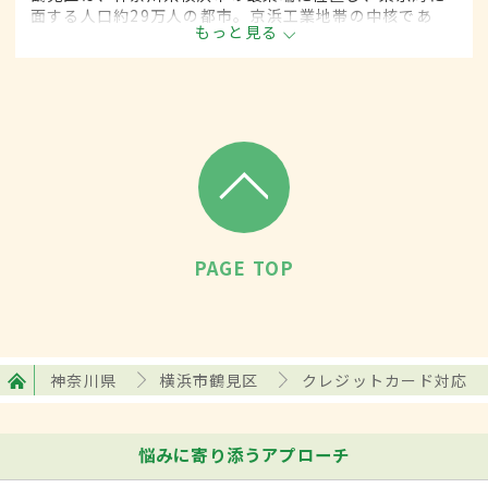
面する人口約29万人の都市。京浜工業地帯の中核であ
もっと見る
り、大小さまざまな規模の事業所が数多くある。首都高
速湾岸線には、鶴見つばさ橋と横浜ベイブリッジを有す
る。
PAGE TOP
神奈川県
横浜市鶴見区
クレジットカード対応
悩みに寄り添うアプローチ