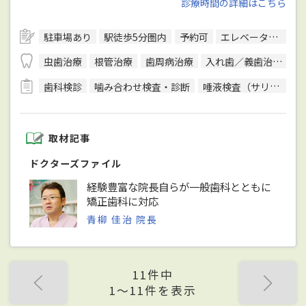
診療時間の詳細はこちら
駐車場あり
駅徒歩5分圏内
予約可
エレベーターあり
虫歯治療
根管治療
歯周病治療
入れ歯／義歯治療
P
歯科検診
噛み合わせ検査・診断
唾液検査（サリバテスト）
取材記事
ドクターズファイル
経験豊富な院長自らが一般歯科とともに
矯正歯科に対応
青柳 佳治 院長
11件中
1〜11件を表示