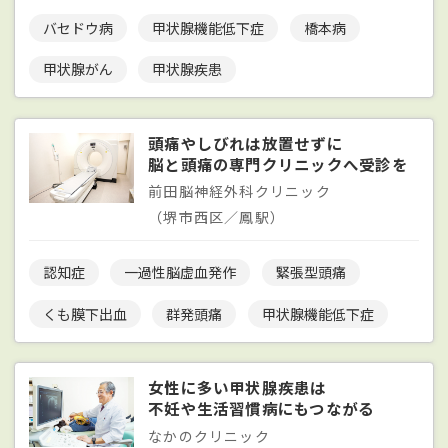
バセドウ病
甲状腺機能低下症
橋本病
甲状腺がん
甲状腺疾患
頭痛やしびれは放置せずに
脳と頭痛の専門クリニックへ受診を
前田脳神経外科クリニック
（堺市西区／鳳駅）
認知症
一過性脳虚血発作
緊張型頭痛
くも膜下出血
群発頭痛
甲状腺機能低下症
女性に多い甲状腺疾患は
不妊や生活習慣病にもつながる
なかのクリニック