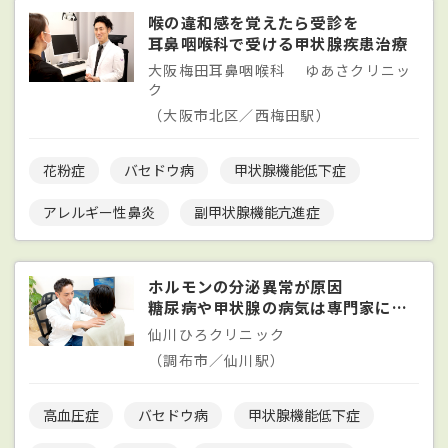
喉の違和感を覚えたら受診を
耳鼻咽喉科で受ける甲状腺疾患治療
大阪梅田耳鼻咽喉科 ゆあさクリニッ
ク
（大阪市北区／西梅田駅）
花粉症
バセドウ病
甲状腺機能低下症
アレルギー性鼻炎
副甲状腺機能亢進症
ホルモンの分泌異常が原因
糖尿病や甲状腺の病気は専門家に相談を
仙川ひろクリニック
（調布市／仙川駅）
高血圧症
バセドウ病
甲状腺機能低下症