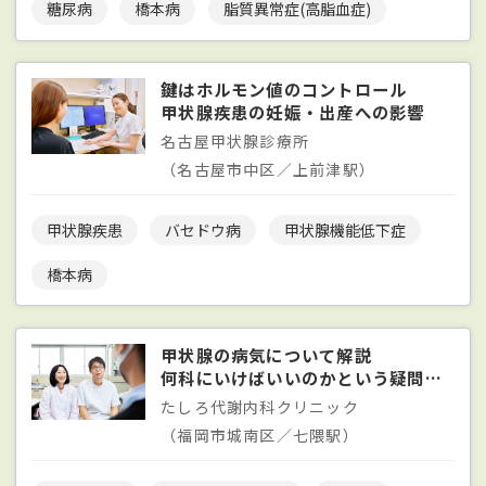
糖尿病
橋本病
脂質異常症(高脂血症)
鍵はホルモン値のコントロール
甲状腺疾患の妊娠・出産への影響
名古屋甲状腺診療所
（名古屋市中区／上前津駅）
甲状腺疾患
バセドウ病
甲状腺機能低下症
橋本病
甲状腺の病気について解説
何科にいけばいいのかという疑問を解消
たしろ代謝内科クリニック
（福岡市城南区／七隈駅）