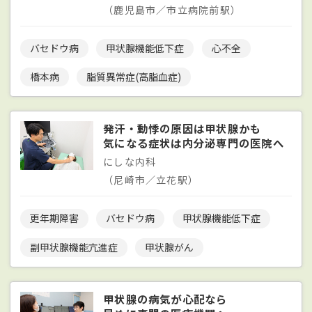
（鹿児島市／市立病院前駅）
バセドウ病
甲状腺機能低下症
心不全
橋本病
脂質異常症(高脂血症)
発汗・動悸の原因は甲状腺かも
気になる症状は内分泌専門の医院へ
にしな内科
（尼崎市／立花駅）
更年期障害
バセドウ病
甲状腺機能低下症
副甲状腺機能亢進症
甲状腺がん
甲状腺の病気が心配なら