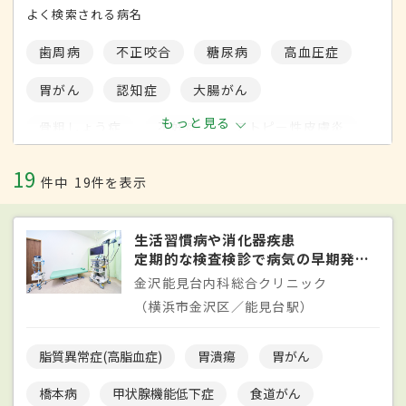
よく検索される病名
歯周病
不正咬合
糖尿病
高血圧症
胃がん
認知症
大腸がん
もっと見る
骨粗しょう症
不妊症
アトピー性皮膚炎
関節リウマチ
脳卒中
風邪
19
件中
19件を表示
誤嚥性肺炎
閉塞性動脈硬化症
乳がん
生活習慣病や消化器疾患
緑内障
うつ病
肺がん
定期的な検査検診で病気の早期発見を
睡眠時無呼吸症候群
下肢静脈瘤
白内障
金沢能見台内科総合クリニック
（横浜市金沢区／能見台駅）
バセドウ病
更年期障害
痔
発達障害
片頭痛
脂質異常症(高脂血症)
胃潰瘍
胃がん
橋本病
甲状腺機能低下症
食道がん