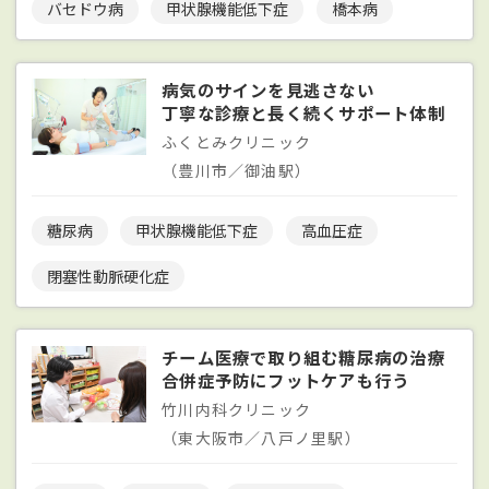
バセドウ病
甲状腺機能低下症
橋本病
病気のサインを見逃さない
丁寧な診療と長く続くサポート体制
ふくとみクリニック
（豊川市／御油駅）
糖尿病
甲状腺機能低下症
高血圧症
閉塞性動脈硬化症
チーム医療で取り組む糖尿病の治療
合併症予防にフットケアも行う
竹川内科クリニック
（東大阪市／八戸ノ里駅）