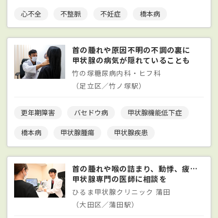
心不全
不整脈
不妊症
橋本病
首の腫れや原因不明の不調の裏に
甲状腺の病気が隠れていることも
竹の塚糖尿病内科・ヒフ科
（足立区／竹ノ塚駅）
更年期障害
バセドウ病
甲状腺機能低下症
橋本病
甲状腺腫瘍
甲状腺疾患
首の腫れや喉の詰まり、動悸、疲労感は
甲状腺専門の医師に相談を
ひるま甲状腺クリニック 蒲田
（大田区／蒲田駅）