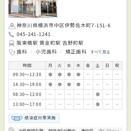
神奈川県横浜市中区伊勢佐木町7-151-6
045-241-1241
阪東橋駅 黄金町駅 吉野町駅
歯科
小児歯科
矯正歯科
すべて見る
時間
月
火
水
木
金
土
日
祝
09:30～12:30
●
●
●
●
－
－
－
－
14:30～19:00
●
●
●
●
－
－
－
－
08:30～12:00
－
－
－
－
－
●
－
－
13:00～17:00
－
－
－
－
－
●
－
－
感染症対策実施
女性医師在籍
駅徒歩5分圏内
予約可
クレジットカード対応