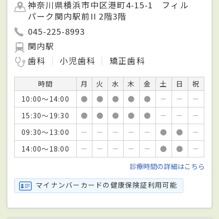
神奈川県横浜市中区港町4-15-1 フィル
パーク関内駅前II 2階3階
045-225-8993
関内駅
歯科
小児歯科
矯正歯科
時間
月
火
水
木
金
土
日
祝
10:00～14:00
●
●
●
●
●
－
－
－
15:30～19:30
●
●
●
●
●
－
－
－
09:30～13:00
－
－
－
－
－
●
●
－
14:00～18:00
－
－
－
－
－
●
●
－
診療時間の詳細はこちら
マイナンバーカードの健康保険証利用可能