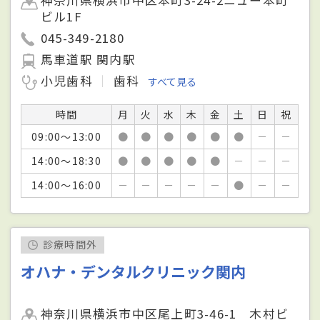
ビル1F
045-349-2180
馬車道駅 関内駅
小児歯科
歯科
すべて見る
時間
月
火
水
木
金
土
日
祝
09:00～13:00
●
●
●
●
●
●
－
－
14:00～18:30
●
●
●
●
●
－
－
－
14:00～16:00
－
－
－
－
－
●
－
－
診療時間外
オハナ・デンタルクリニック関内
神奈川県横浜市中区尾上町3-46-1 木村ビ