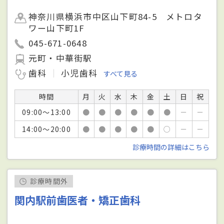
神奈川県横浜市中区山下町84-5 メトロタ
ワー山下町1F
045-671-0648
元町・中華街駅
歯科
小児歯科
すべて見る
時間
月
火
水
木
金
土
日
祝
09:00～13:00
●
●
●
●
●
●
－
－
14:00～20:00
●
●
●
●
●
○
－
－
診療時間の詳細はこちら
診療時間外
関内駅前歯医者・矯正歯科