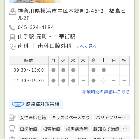
神奈川県横浜市中区本郷町2-45−2 福島ビ
ル2F
045-624-4184
山手駅 元町・中華街駅
歯科
歯科口腔外科
すべて見る
時間
月
火
水
木
金
土
日
祝
09:30～13:00
●
●
●
－
●
●
－
－
14:30～19:30
●
●
●
－
●
○
－
－
診療時間の詳細はこちら
感染症対策実施
女性医師在籍
キッズスペースあり
バリアフリー対応
虫歯治療
根管治療
歯周病治療
親知らず治療
入れ歯