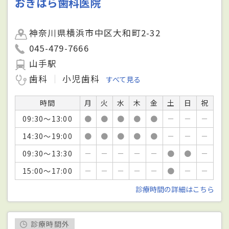
おぎはら歯科医院
神奈川県横浜市中区大和町2-32
045-479-7666
山手駅
歯科
小児歯科
すべて見る
時間
月
火
水
木
金
土
日
祝
09:30～13:00
●
●
●
●
●
－
－
－
14:30～19:00
●
●
●
●
●
－
－
－
09:30～13:30
－
－
－
－
－
●
●
－
15:00～17:00
－
－
－
－
－
●
－
－
診療時間の詳細はこちら
診療時間外