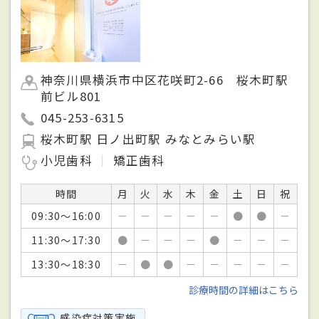
神奈川県横浜市中区花咲町2-66 桜木町駅
前ビル801
045-253-6315
桜木町駅 日ノ出町駅 みなとみらい駅
小児歯科
矯正歯科
時間
月
火
水
木
金
土
日
祝
09:30～16:00
－
－
－
－
－
●
●
－
11:30～17:30
●
－
－
－
●
－
－
－
13:30～18:30
－
●
●
－
－
－
－
－
診療時間の詳細はこちら
感染症対策実施