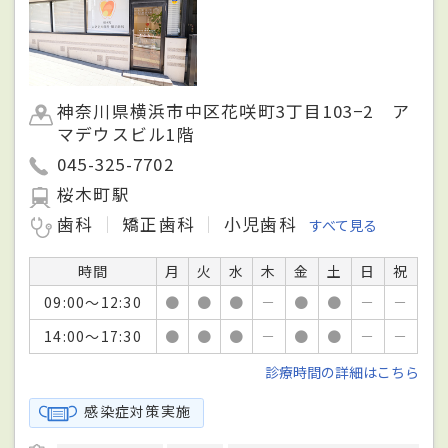
神奈川県横浜市中区花咲町3丁目103−2 ア
マデウスビル1階
045-325-7702
桜木町駅
歯科
矯正歯科
小児歯科
すべて見る
時間
月
火
水
木
金
土
日
祝
09:00～12:30
●
●
●
－
●
●
－
－
14:00～17:30
●
●
●
－
●
●
－
－
診療時間の詳細はこちら
感染症対策実施