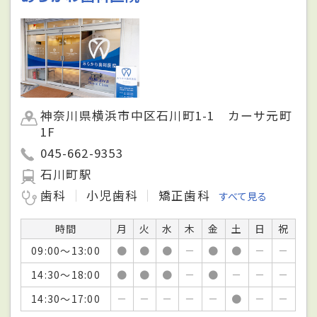
神奈川県横浜市中区石川町1-1 カーサ元町
1F
045-662-9353
石川町駅
歯科
小児歯科
矯正歯科
すべて見る
時間
月
火
水
木
金
土
日
祝
09:00～13:00
●
●
●
－
●
●
－
－
14:30～18:00
●
●
●
－
●
－
－
－
14:30～17:00
－
－
－
－
－
●
－
－