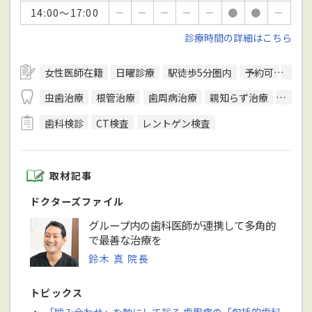
14:00～17:00
－
－
－
－
－
●
●
－
診療時間の詳細はこちら
女性医師在籍
日曜診療
駅徒歩5分圏内
予約可
往診
虫歯治療
根管治療
歯周病治療
親知らず治療
顎関節
歯科検診
CT検査
レントゲン検査
取材記事
ドクターズファイル
グループ内の歯科医師が連携して多角的
で最善な治療を
鈴木 真 院長
トピックス
・