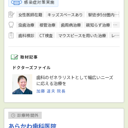
感染症対策実施
女性医師在籍
キッズスペースあり
駅徒歩5分圏内
予約
虫歯治療
根管治療
歯周病治療
親知らず治療
顎関節
歯科検診
CT検査
マウスピースを用いた治療
レントゲン検査
取材記事
ドクターズファイル
歯科のゼネラリストとして幅広いニーズ
に応える治療を
加藤 道夫 院長
診療時間外
あらかわ歯科医院