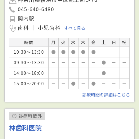
045-640-6480
関内駅
歯科
小児歯科
すべて見る
時間
月
火
水
木
金
土
日
祝
10:30～13:30
●
●
●
●
●
－
－
－
09:30～13:30
－
－
－
－
－
●
－
－
14:00～18:00
－
－
－
－
－
●
－
－
15:00～20:00
－
－
●
－
●
－
－
－
診療時間の詳細はこちら
診療時間外
林歯科医院