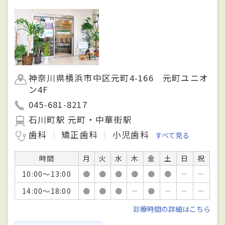
神奈川県横浜市中区元町4-166 元町ユニオ
ン4F
045-681-8217
石川町駅 元町・中華街駅
歯科
矯正歯科
小児歯科
すべて見る
時間
月
火
水
木
金
土
日
祝
10:00～13:00
●
●
●
●
●
●
－
－
14:00～18:00
●
●
●
－
●
－
－
－
診療時間の詳細はこちら