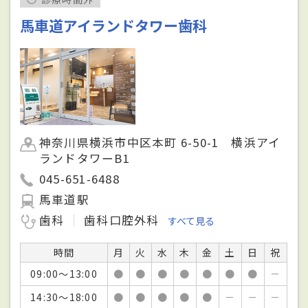
馬車道アイランドタワー歯科
神奈川県横浜市中区本町 6-50-1 横浜アイ
ランドタワーB1
045-651-6488
馬車道駅
歯科
歯科口腔外科
すべて見る
時間
月
火
水
木
金
土
日
祝
09:00～13:00
●
●
●
●
●
●
●
－
14:30～18:00
●
●
●
●
●
－
－
－