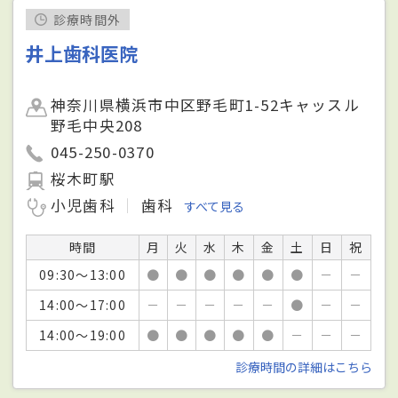
診療時間外
井上歯科医院
神奈川県横浜市中区野毛町1-52キャッスル
野毛中央208
045-250-0370
桜木町駅
小児歯科
歯科
すべて見る
時間
月
火
水
木
金
土
日
祝
09:30～13:00
●
●
●
●
●
●
－
－
14:00～17:00
－
－
－
－
－
●
－
－
14:00～19:00
●
●
●
●
●
－
－
－
診療時間の詳細はこちら