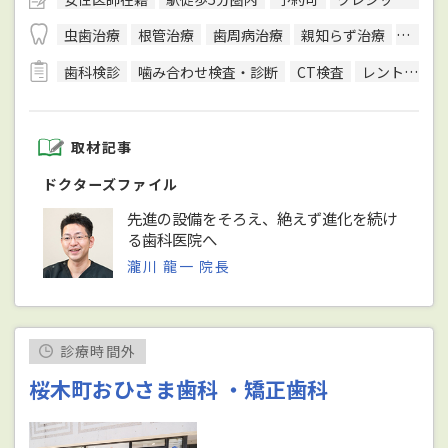
虫歯治療
根管治療
歯周病治療
親知らず治療
顎関節
歯科検診
噛み合わせ検査・診断
CT検査
レントゲン検査
取材記事
ドクターズファイル
先進の設備をそろえ、絶えず進化を続け
る歯科医院へ
瀧川 龍一 院長
診療時間外
桜木町おひさま歯科 ・矯正歯科