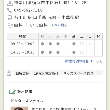
神奈川県横浜市中区石川町1-13 2F
045-662-7116
石川町駅 山手駅 元町・中華街駅
歯科
小児歯科
すべて見る
時間
月
火
水
木
金
土
日
祝
09:30～13:00
●
●
●
－
●
○
△
－
14:30～19:30
●
●
●
－
●
○
－
－
診療時間の詳細はこちら
日曜診療
19時以降診療可
キッズスペースあり
駅徒歩
取材記事
ドクターズファイル
生まれ育った地で生家をリフォームして