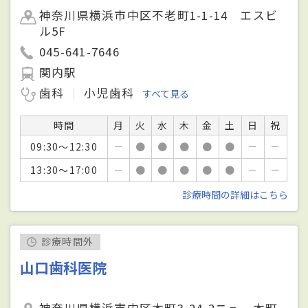
神奈川県横浜市中区不老町1-1-14 エスビ
ル5F
045-641-7646
関内駅
歯科
小児歯科
すべて見る
時間
月
火
水
木
金
土
日
祝
09:30～12:30
－
●
●
●
●
●
－
－
13:30～17:00
－
●
●
●
●
●
－
－
診療時間の詳細はこちら
診療時間外
山口歯科医院
神奈川県横浜市中区本町3-24-2ニュー本町