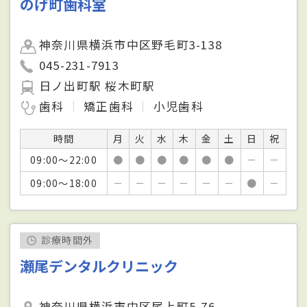
のげ町歯科室
神奈川県横浜市中区野毛町3-138
045-231-7913
日ノ出町駅 桜木町駅
歯科
矯正歯科
小児歯科
時間
月
火
水
木
金
土
日
祝
09:00～22:00
●
●
●
●
●
●
－
－
09:00～18:00
－
－
－
－
－
－
●
－
診療時間外
瀬尾デンタルクリニック
神奈川県横浜市中区尾上町5-76