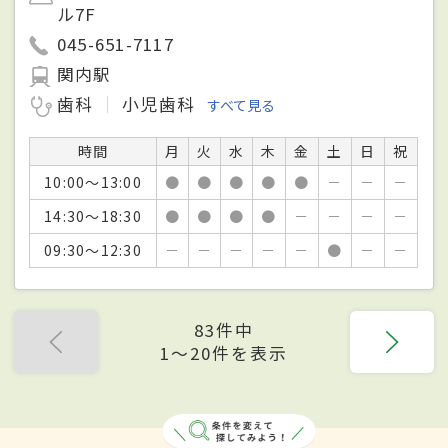
ル7F
045-651-7117
関内駅
歯科
小児歯科
すべて見る
時間
月
火
水
木
金
土
日
祝
10:00～13:00
●
●
●
●
●
－
－
－
14:30～18:30
●
●
●
●
－
－
－
－
09:30～12:30
－
－
－
－
－
●
－
－
83件中
1〜20件を表示