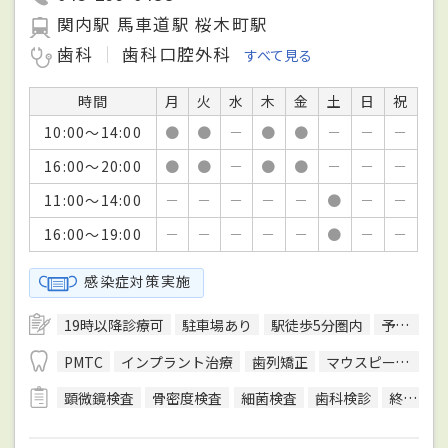
関内駅 馬車道駅 桜木町駅
歯科
歯科口腔外科
すべて見る
時間
月
火
水
木
金
土
日
祝
10:00～14:00
●
●
－
●
●
－
－
－
16:00～20:00
●
●
－
●
●
－
－
－
11:00～14:00
－
－
－
－
－
●
－
－
16:00～19:00
－
－
－
－
－
●
－
－
感染症対策実施
19時以降診療可
駐車場あり
駅徒歩5分圏内
予約可
PMTC
インプラント治療
歯列矯正
マウスピース型装置を用いた矯正
顕微鏡検査
骨密度検査
細菌検査
歯科検診
終夜睡眠ポリグラフ検査(PSG)