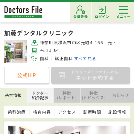
会員登録
ログイン
メニュー
加藤デンタルクリニック
神奈川県横浜市中区元町4-166 元町ユニオン4F
石川町駅
歯科
矯正歯科
すべて見る
ドクターズ・ファイルから
公式HP
ネット予約する
ドクター
特徴
特徴
基本情報
お知らせ
紹介記事
(レポート)
(トピックス)
歯科治療
検査内容
アクセス
診療時間
施設情報