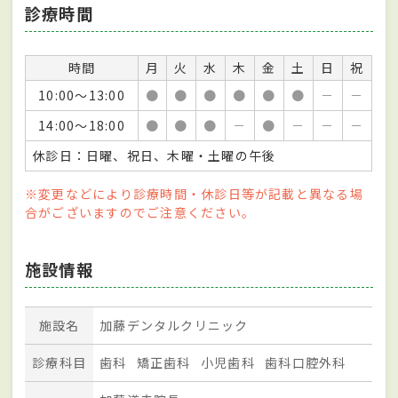
診療時間
時間
月
火
水
木
金
土
日
祝
10:00～13:00
●
●
●
●
●
●
－
－
14:00～18:00
●
●
●
－
●
－
－
－
休診日：日曜、祝日、木曜・土曜の午後
※変更などにより診療時間・休診日等が記載と異なる場
合がございますのでご注意ください。
施設情報
施設名
加藤デンタルクリニック
診療科目
歯科
矯正歯科
小児歯科
歯科口腔外科