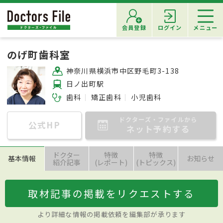
会員登録
ログイン
メニュー
のげ町歯科室
神奈川県横浜市中区野毛町3-138
日ノ出町駅
歯科
矯正歯科
小児歯科
ドクターズ・ファイルから
公式HP
ネット予約する
ドクター
特徴
特徴
基本情報
お知らせ
紹介記事
(レポート)
(トピックス)
取材記事の掲載をリクエストする
より詳細な情報の掲載依頼を編集部が承ります