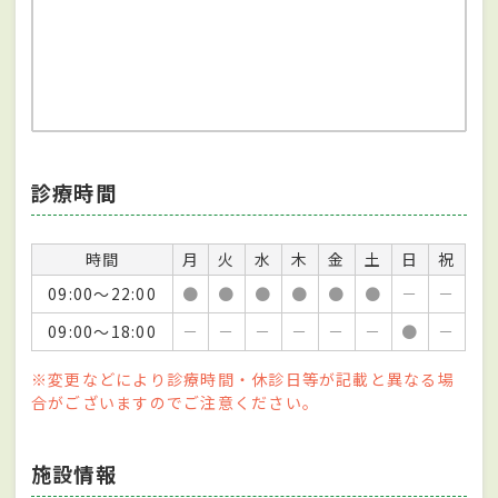
診療時間
時間
月
火
水
木
金
土
日
祝
09:00～22:00
●
●
●
●
●
●
－
－
09:00～18:00
－
－
－
－
－
－
●
－
※変更などにより診療時間・休診日等が記載と異なる場
合がございますのでご注意ください。
施設情報