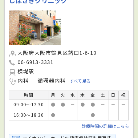
しばさきクリニック
大阪府大阪市鶴見区諸口1-6-19
06-6913-3331
横堤駅
内科
循環器内科
すべて見る
時間
月
火
水
木
金
土
日
祝
09:00～12:30
●
●
－
●
●
－
－
－
16:30～18:30
●
－
－
－
●
－
－
－
診療時間の詳細はこちら
マイナンバーカードの健康保険証利用可能