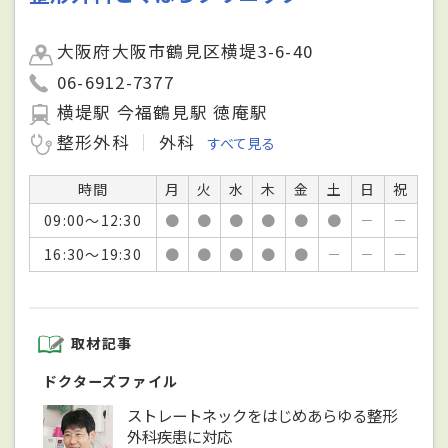
大阪府大阪市鶴見区横堤3-6-40
06-6912-7377
横堤駅 今福鶴見駅 徳庵駅
整形外科
外科
すべて見る
時間
月
火
水
木
金
土
日
祝
09:00～12:30
●
●
●
●
●
●
－
－
16:30～19:30
●
●
●
●
●
－
－
－
取材記事
ドクターズファイル
ストレートネックをはじめあらゆる整形
外科疾患に対応