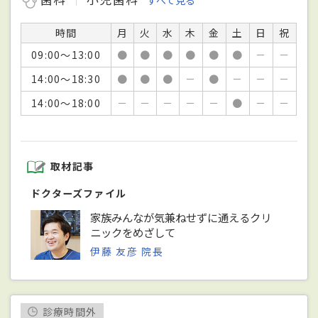
時間
月
火
水
木
金
土
日
祝
09:00～13:00
●
●
●
●
●
●
－
－
14:00～18:30
●
●
●
－
●
－
－
－
14:00～18:00
－
－
－
－
－
●
－
－
取材記事
ドクターズファイル
家族みんなが気兼ねせずに通えるクリ
ニックをめざして
伊藤 友彦 院長
診療時間外