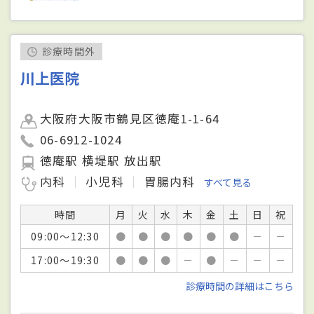
診療時間外
川上医院
大阪府大阪市鶴見区徳庵1-1-64
06-6912-1024
徳庵駅 横堤駅 放出駅
内科
小児科
胃腸内科
すべて見る
時間
月
火
水
木
金
土
日
祝
09:00～12:30
●
●
●
●
●
●
－
－
17:00～19:30
●
●
●
－
●
－
－
－
診療時間の詳細はこちら