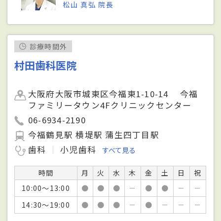
松山 真弘 院長
診療時間外
村田歯科医院
大阪府大阪市城東区今福東1-10-14 今福
ファミリータウン4Fクリニックセンター
06-6934-2190
今福鶴見駅 横堤駅 蒲生四丁目駅
歯科
小児歯科
すべて見る
時間
月
火
水
木
金
土
日
祝
10:00～13:00
●
●
●
－
●
●
－
－
14:30～19:00
●
●
●
－
●
－
－
－