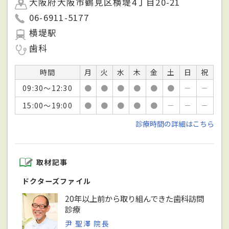
大阪府大阪市鶴見区横堤4丁目20-21
06-6911-5177
横堤駅
歯科
時間
月
火
水
木
金
土
日
祝
09:30～12:30
●
●
●
●
●
●
－
－
15:00～19:00
●
●
●
●
●
－
－
－
診療時間の詳細はこちら
取材記事
ドクターズファイル
20年以上前から取り組んできた歯科訪問
診療
尹 聖澤 院長