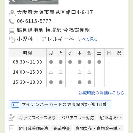
大阪府大阪市鶴見区諸口4-8-17
06-6115-5777
鶴見緑地駅 横堤駅 今福鶴見駅
小児科
アレルギー科
すべて見る
時間
月
火
水
木
金
土
日
祝
08:30～11:30
●
●
●
●
●
●
－
－
14:00～15:30
△
△
－
△
△
－
－
－
15:30～18:30
●
●
－
●
●
－
－
－
診療時間の詳細はこちら
マイナンバーカードの健康保険証利用可能
キッズスペースあり
バリアフリー対応
駐車場あり
予
経口減感作療法
細菌検査
食物負荷・食物除去試験
心