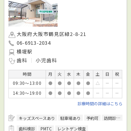
大阪府大阪市鶴見区緑2-8-21
06-6913-2034
横堤駅
歯科
小児歯科
時間
月
火
水
木
金
土
日
祝
09:30～13:00
●
●
●
●
●
△
－
－
14:30～19:00
●
●
●
●
●
－
－
－
診療時間の詳細はこちら
キッズスペースあり
駐車場あり
予約可
訪問診療可
歯科検診
PMTC
レントゲン検査