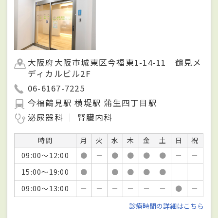
大阪府大阪市城東区今福東1-14-11 鶴見メ
ディカルビル2F
06-6167-7225
今福鶴見駅 横堤駅 蒲生四丁目駅
泌尿器科
腎臓内科
時間
月
火
水
木
金
土
日
祝
09:00～12:00
●
－
●
●
●
●
－
－
15:00～19:00
●
－
●
●
●
●
－
－
09:00～13:00
－
－
－
－
－
－
●
－
診療時間の詳細はこちら