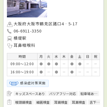
大阪府大阪市鶴見区諸口4‐5-17
06-6911-3350
横堤駅
耳鼻咽喉科
時間
月
火
水
木
金
土
日
祝
09:00～12:00
●
●
●
－
●
●
－
－
16:00～19:00
●
－
●
－
●
－
－
－
感染症対策実施
キッズスペースあり
バリアフリー対応
駐車場あり
予
喉頭鏡検査
細菌検査
耳鏡検査
耳漏検査
舌下免疫療法