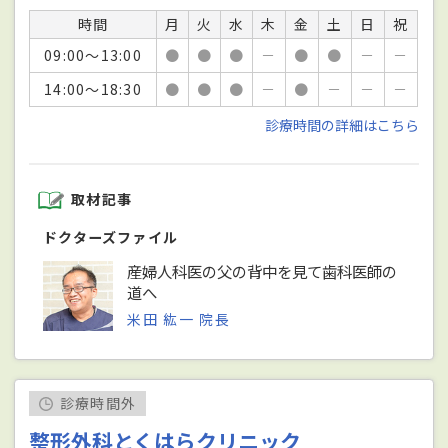
時間
月
火
水
木
金
土
日
祝
09:00～13:00
●
●
●
－
●
●
－
－
14:00～18:30
●
●
●
－
●
－
－
－
診療時間の詳細はこちら
取材記事
ドクターズファイル
産婦人科医の父の背中を見て歯科医師の
道へ
米田 紘一 院長
診療時間外
整形外科とくはらクリニック