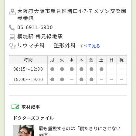
大阪府大阪市鶴見区諸口4-7-7 メゾン交楽園
参番館
06-6911-6900
横堤駅 鶴見緑地駅
リウマチ科
整形外科
すべて見る
時間
月
火
水
木
金
土
日
祝
08:15～12:30
●
●
●
●
●
●
－
－
15:00～19:00
●
●
－
●
●
－
－
－
取材記事
ドクターズファイル
最も重視するのは「寝たきりにさせない
治療」