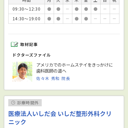
時間
月
火
水
木
金
土
日
祝
09:30～12:30
●
●
－
●
●
●
－
－
14:30～19:00
●
●
－
●
●
－
－
－
取材記事
ドクターズファイル
アメリカでのホームステイをきっかけに
歯科医師の道へ
佐々木 秀和 院長
診療時間外
医療法人いしだ会 いしだ整形外科クリ
ニック