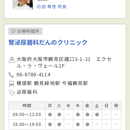
石田 尊啓 院長
診療時間外
腎泌尿器科だんのクリニック
大阪府大阪市鶴見区諸口3-1-21 エクセ
ル・ラ・ヴェール1F
06-6780-4114
横堤駅 鶴見緑地駅 今福鶴見駅
泌尿器科
時間
月
火
水
木
金
土
日
祝
09:00～12:00
●
●
－
●
●
●
－
－
16:00～19:00
●
●
－
●
●
－
－
－