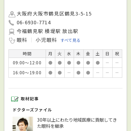
大阪府大阪市鶴見区鶴見3-5-15
06-6930-7714
今福鶴見駅 横堤駅 放出駅
眼科
小児眼科
すべて見る
時間
月
火
水
木
金
土
日
祝
09:00～12:00
●
●
●
●
●
●
－
－
16:00～19:00
●
●
－
●
●
－
－
－
取材記事
ドクターズファイル
30年以上にわたり地域医療に貢献してき
た眼科を継承