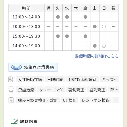
時間
月
火
水
木
金
土
日
祝
12:00～14:00
－
●
●
－
●
－
－
－
10:00～13:00
－
－
－
－
－
●
○
－
15:00～19:30
－
●
●
－
●
－
－
－
14:00～19:00
－
－
－
－
－
●
○
－
診療時間の詳細はこちら
感染症対策実施
女性医師在籍
日曜診療
19時以降診療可
キッズスペースあり
虫歯治療
クリーニング
裏側矯正
歯列矯正
部分矯正
噛み合わせ検査・診断
CT検査
レントゲン検査
顎運動
取材記事