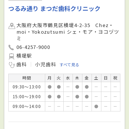
つるみ通り まつだ歯科クリニック
大阪府大阪市鶴見区横堤4-2-35 Chez・
moi・Yokozutsumi シェ・モア・ヨコヅツ
ミ
06-4257-9000
横堤駅
歯科
小児歯科
すべて見る
時間
月
火
水
木
金
土
日
祝
09:30～13:00
●
●
－
●
●
－
－
－
15:00～19:00
●
●
－
●
●
－
－
－
09:00～14:00
－
－
－
－
－
●
－
－