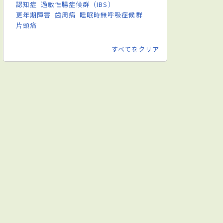
認知症
過敏性腸症候群（IBS）
更年期障害
歯周病
睡眠時無呼吸症候群
片頭痛
すべてをクリア
麻酔科標榜医／柵木善多