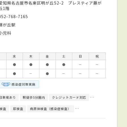
愛知県名古屋市名東区明が丘52-2 プレスティア藤が
丘1階
052-768-7165
藤が丘駅
小児科
水
木
金
土
日
祝
●
●
●
●
－
－
●
－
●
－
－
－
感染症対策実施
駐車場あり
駅徒歩5分圏内
クレジットカード対応
モバイル決済対応
検査
尿検査
病原体検査（感染症検査）
アレルギー検査
便検査