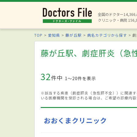
全国のドクター14,36
クリニック・病院 156,
TOP
愛知県
藤が丘駅
病名カテゴリから探す
劇
藤が丘駅、劇症肝炎（急
32
件中
1〜20件を表示
※該当する疾患（劇症肝炎（急性肝不全））に関連す
いる医療機関を受診される場合は、ご希望の診療内容
おおくまクリニック