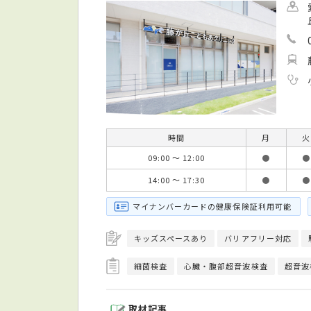
時間
月
火
09:00 ～ 12:00
●
●
14:00 ～ 17:30
●
●
マイナンバーカードの健康保険証利用可能
キッズスペースあり
バリアフリー対応
細菌検査
心臓・腹部超音波検査
超音波
取材記事