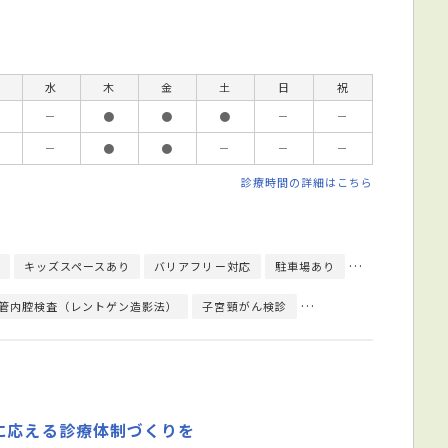
水
木
金
土
日
祝
－
●
●
●
－
－
－
●
●
－
－
－
診療時間の詳細はこちら
キッズスペースあり
バリアフリー対応
駐車場あり
予約可
エレ
管内腔検査（レントゲン造影法）
子宮頸がん検診
子宮頸部拡大鏡診（コル
に応える診療体制づくりを