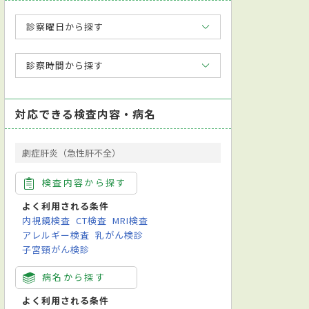
診察曜日から探す
診察時間から探す
対応できる検査内容・病名
劇症肝炎（急性肝不全）
検査内容から探す
よく利用される条件
内視鏡検査
CT検査
MRI検査
アレルギー検査
乳がん検診
日本小児科学会小児科専門医
日本消化器内視鏡学会消化器内視鏡専門医
新
子宮頸がん検診
ウイルス検査
病名から探す
よく利用される条件