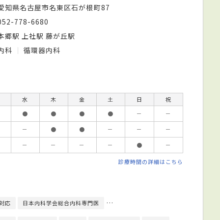
愛知県名古屋市名東区石が根町87
052-778-6680
本郷駅 上社駅 藤が丘駅
内科
循環器内科
水
木
金
土
日
祝
●
●
●
●
－
－
－
●
●
－
－
－
－
－
－
－
●
－
診療時間の詳細はこちら
対応
日本内科学会総合内科専門医
日本循環器学会循環器専門医