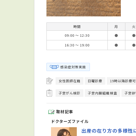
時間
月
火
09:00 ～ 12:30
●
●
16:30 ～ 19:00
●
●
感染症対策実施
女性医師在籍
日曜診療
19時以降診療可
子宮がん検診
子宮内膜組織検査
子宮卵
取材記事
ドクターズファイル
出産の在り方の多様性