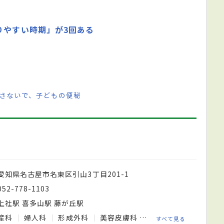
りやすい時期」が3回ある
ごさないで、子どもの便秘
愛知県名古屋市名東区引山3丁目201-1
052-778-1103
上社駅 喜多山駅 藤が丘駅
産科
婦人科
形成外科
美容皮膚科
麻酔科
小児科
すべて見る