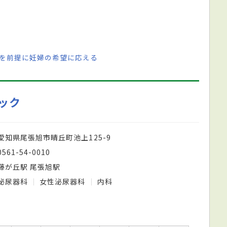
理を前提に妊婦の希望に応える
ック
愛知県尾張旭市晴丘町池上125-9
0561-54-0010
藤が丘駅 尾張旭駅
泌尿器科
女性泌尿器科
内科