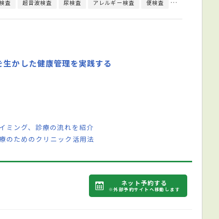
検査
超音波検査
尿検査
アレルギー検査
便検査
ウイルス検査
を生かした健康管理を実践する
タイミング、診療の流れを紹介
医療のためのクリニック活用法
ネット予約する
※外部予約サイトへ移動します