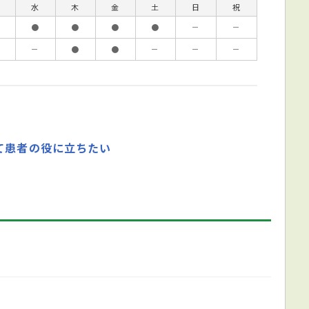
水
木
金
土
日
祝
●
●
●
●
－
－
－
●
●
－
－
－
て患者の役に立ちたい