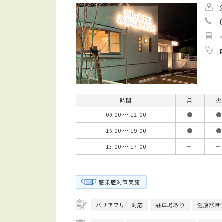
時間
月
火
09:00 ～ 12:00
●
●
16:00 ～ 19:00
●
●
13:00 ～ 17:00
－
－
感染症対策実施
バリアフリー対応
駐車場あり
健康診断