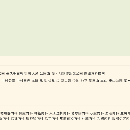
公園
長久手古戦場
芸大通
公園西
愛・地球博記念公園
陶磁資料館南
塚
中村公園
中村日赤
本陣
亀島
伏見
栄
新栄町
今池
池下
覚王山
本山
東山公園
星
循環器内科
腎臓内科
神経内科
人工透析内科
糖尿病内科
心臓内科
血液内科
腫瘍
析内科
女性内科
脳神経内科
老年内科
疼痛緩和内科
肝臓内科
乳腺内科
緩和ケア内