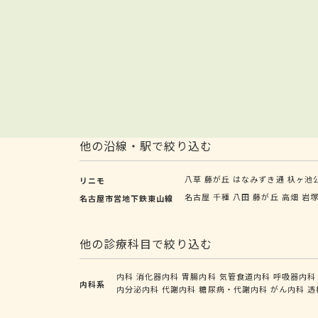
他の沿線・駅で絞り込む
八草
藤が丘
はなみずき通
杁ヶ池
リニモ
名古屋
千種
八田
藤が丘
高畑
岩
名古屋市営地下鉄東山線
他の診療科目で絞り込む
内科
消化器内科
胃腸内科
気管食道内科
呼吸器内科
内科系
内分泌内科
代謝内科
糖尿病・代謝内科
がん内科
透