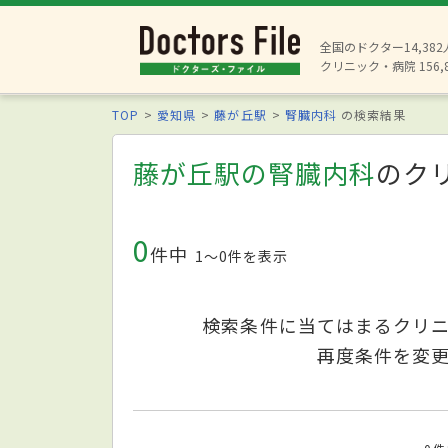
全国のドクター14,38
クリニック・病院 156,
TOP
愛知県
藤が丘駅
腎臓内科
の検索結果
藤が丘駅の腎臓内科
のク
0
件中
1〜0件を表示
検索条件に当てはまるクリ
再度条件を変