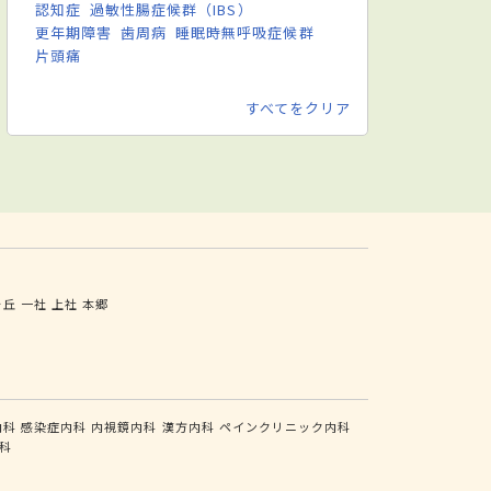
認知症
過敏性腸症候群（IBS）
更年期障害
歯周病
睡眠時無呼吸症候群
片頭痛
すべてをクリア
ヶ丘
一社
上社
本郷
内科
感染症内科
内視鏡内科
漢方内科
ペインクリニック内科
科