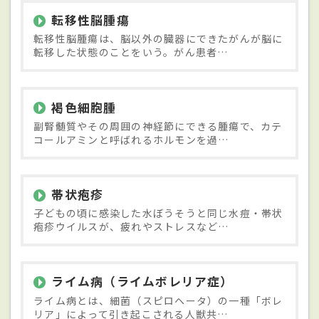
転移性脳腫瘍
転移性脳腫瘍は、脳以外の臓器にできたがんが脳に
転移した状態のことをいう。がん患者…
褐色細胞腫
副腎髄質やその周囲の神経節にできる腫瘍で、カテ
コールアミンと呼ばれるホルモンを過…
帯状疱疹
子どもの頃に感染した水ぼうそうと同じ水痘・帯状
疱疹ウイルスが、疲れやストレスなど…
ライム病（ライムボレリア症）
ライム病とは、細菌（スピロヘータ）の一種「ボレ
リア」によって引き起こされる人獣共…