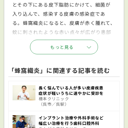
とその下にある皮下脂肪にかけて、細菌が
入り込んで、感染する皮膚の感染症であ
る。蜂窩織炎になると、皮膚が赤く腫れて、
蚊に刺されたような赤い点々が広がり患部
を押すと痛みを感じるようになる。最も多
もっと見る
く発症するのは脚の皮膚であるが、そのほ
か体のどの部分でも発症する可能性はあ
る。蜂窩織炎を引き起こす原因となる細菌
「蜂窩織炎」に関連する記事を読む
はいくつか種類がいるが、よく知られてい
るのはブドウ球菌とレンサ球菌である。感
長く悩んでいる人が多い皮膚疾患
症状が軽いうちに速やかに受診を
染症ではあるが、人から人へ移る病気では
橋本クリニック
（呉市／呉駅）
なく、患者に接近しても感染することはな
い。
インプラント治療や外科手術など
幅広い治療を行う歯科口腔外科