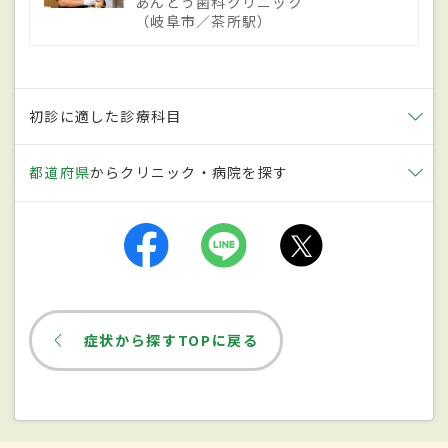
あんどう歯科クリニック
原因
（岐阜市／茶所駅）
人間の体は皮膚の下に皮下脂肪が蓄えられ
ている。その下に筋肉があるが、皮膚の表
初診に適した診療科目
面ではなく皮下脂肪に近い、深い層から皮
下脂肪にかけて細菌が感染すると蜂窩織炎
都道府県
からクリニック・病院を探す
になる。人間の皮膚は通常は細菌が侵入し
ないようガードされている。そのため、皮
膚に細菌が付着しても皮膚の中に簡単に侵
入してこないつくりになっているが、ひっ
かき傷や小さな刺し傷、手術での開放、
や
症状から探すTOPに戻る
けど
などの熱傷、水虫などの感染症や、そ
のほか皮膚の疾患が原因で皮膚に傷があっ
たり、皮膚が弱っていたり、感染症にすでに