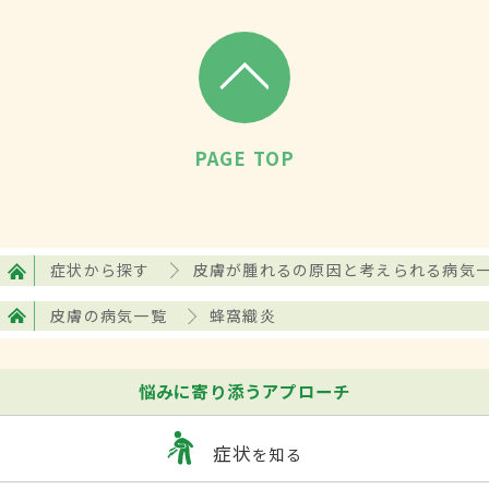
かかっている場合、そこから細菌が侵入し
てしまうことがある。また蜂窩織炎は傷が
ない皮膚にも起こる場合もある。蜂窩織炎
を引き起こす原因となる細菌としてはレン
サ球菌とブドウ球菌であることが多い。
PAGE TOP
症状
症状から探す
皮膚が腫れるの原因と考えられる病気
病原体となる細菌に感染して、蜂窩織炎にな
皮膚の病気一覧
蜂窩織炎
ると皮膚が赤く腫れて、虫に刺されたよう
に細かいブツブツができる。皮膚は赤くな
悩みに寄り添うアプローチ
り、熱を帯びる場合もある。また患部を触
ると痛みを感じることもある。その他、発
症状
を知る
熱したり、悪寒を感じたり、
頭痛
やだる