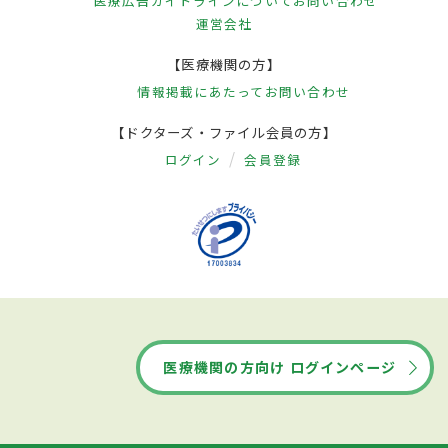
医療広告ガイドラインについて
お問い合わせ
はさまざまな種類があるがアメーバのよう
運営会社
な形で体に侵入してきた異物を食べて退治す
【医療機関の方】
るマクロファージや、ウイルスやがん細胞
情報掲載にあたって
お問い合わせ
を攻撃して排除するヘルパーT細胞がよく知
【ドクターズ・ファイル会員の方】
られている。（この白血球や炎症を示す数
ログイン
会員登録
字が上がっているということは、体内に異
物が侵入して炎症していることを示している
場合が多い）
治療
蜂窩織炎は皮膚に侵入してきた細菌が引き
医療機関の方向け ログインページ
起こす感染症である。そのため、治療は細
菌に効く抗菌薬を投与する治療が行われ