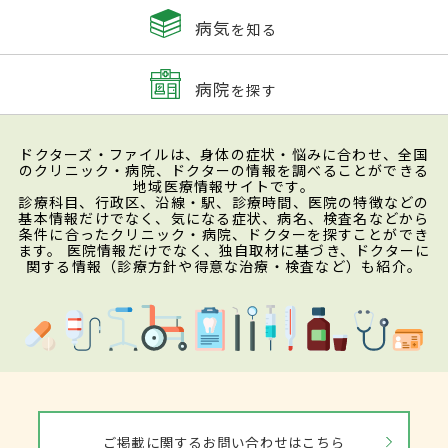
さ、関節や節々が痛くなるというように全
病気
を知る
身に症状が出る人もいる。最初に現れる皮
膚の赤みや痛みは細菌に感染したことへの
病院
を探す
痛みと、体内に侵入してきた細菌を攻撃して
退治しようとする人間の体の免疫反応によ
ドクターズ・ファイルは、身体の症状・悩みに合わせ、全国
る痛みが原因である。患者によっては蜂窩
のクリニック・病院、ドクターの情報を調べることができる
地域医療情報サイトです。
織炎を引き起こした場所に近いリンパ節が
診療科目、行政区、沿線・駅、診療時間、医院の特徴などの
基本情報だけでなく、気になる症状、病名、検査名などから
腫れて、リンパ節を押すと痛む症状が出る
条件に合ったクリニック・病院、ドクターを探すことができ
ます。 医院情報だけでなく、独自取材に基づき、ドクターに
人もいる。リンパ節とは身体の中に張り巡
関する情報（診療方針や得意な治療・検査など）も紹介。
らされたタンパク質や白血球を運ぶリンパ
管の至る所にあり、丸い形をしている。リ
ンパ節はリンパ管を流れているリンパ液に
異物が混入していないか、細菌やがん細胞
などが入り込んでいないかを監視する役割
ご掲載に関するお問い合わせはこちら