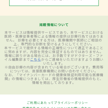
を持っている。
検査・診断
掲載情報について
蜂窩織炎は医師による問診や、過去の病気
本サービスは情報提供サービスであり、本サービスにおける
医師・医療従事者等による情報の提供は診療行為ではありま
の経歴、感染した場所の視診によって診断
せん。 診療を必要とする方は、医療機関や医師にご相談の
上、専門的な診断を受けるようにしてください。
に至ることが多い。皮膚や血液、感染した
本サービスで提供する情報の正確性について適正であること
に努めますが、内容を完全に保証するものではありません。
場所の皮膚を取って、原因となっている細菌
情報に誤りがある場合には、お手数ですがドクターズ・ファ
イル編集部まで
こちら
からご連絡をいただけますようお願い
を調べる検査は基本的には行われないこと
いたします。
※自由診療の内容が含まれている場合がございます。費用等
が多い。場合によっては、採血を行って血液
については、直接医療機関にお問い合わせください。
なお、「マイナンバーカードの健康保険証利用可能な医療機
の中にある白血球や炎症を表す数値が上
関」の情報につきましては、厚生労働省の情報提供のもと、
情報を掲出しております。
がっていないか調べる場合もある。白血球
は体の中に侵入してきた細菌やウイルスに
対抗する免疫機能を持つ細胞で、白血球に
ご利用にあたって
プライバシーポリシー