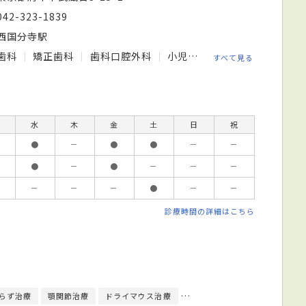
042-323-1839
西国分寺駅
歯科
矯正歯科
歯科口腔外科
小児歯科
すべて見る
水
木
金
土
日
祝
●
－
●
●
－
－
●
－
●
－
－
－
－
－
－
●
－
－
診療時間の詳細はこちら
らず治療
顎関節治療
ドライマウス治療
入れ歯／義歯治療
PMTC