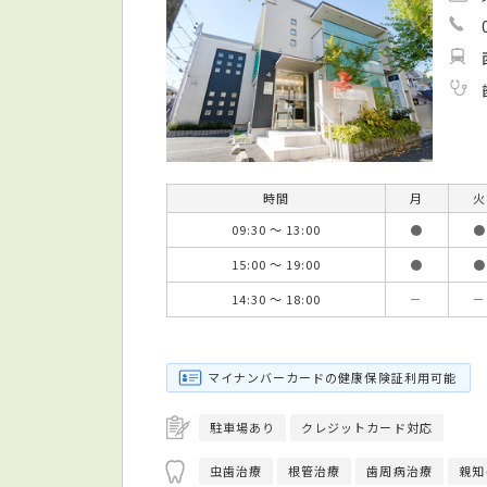
時間
月
火
09:30 ～ 13:00
●
●
15:00 ～ 19:00
●
●
14:30 ～ 18:00
－
－
マイナンバーカードの健康保険証利用可能
駐車場あり
クレジットカード対応
虫歯治療
根管治療
歯周病治療
親知