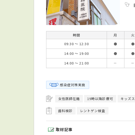
時間
月
火
09:30 ～ 12:30
●
●
14:00 ～ 19:00
●
●
14:00 ～ 21:00
－
－
感染症対策実施
女性医師在籍
19時以降診療可
キッズス
歯科検診
レントゲン検査
取材記事