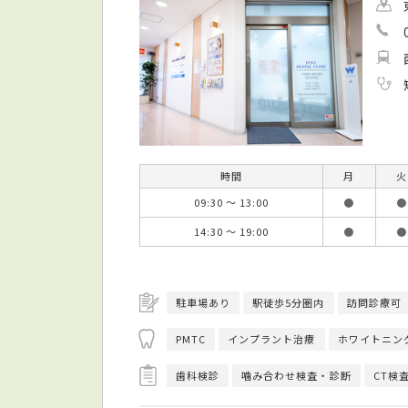
時間
月
火
09:30 ～ 13:00
●
●
14:30 ～ 19:00
●
●
駐車場あり
駅徒歩5分圏内
訪問診療可
PMTC
インプラント治療
ホワイトニン
歯科検診
噛み合わせ検査・診断
CT検