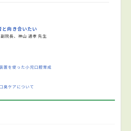
者と向き合いたい
 副院長、神山 通孝 先生
型装置を使った小児口腔育成
 口臭ケアについて