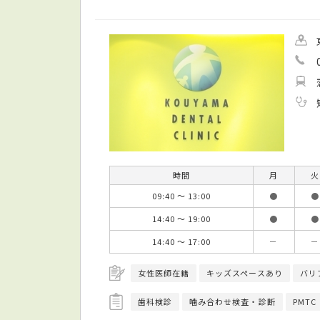
時間
月
火
09:40 ～ 13:00
●
●
14:40 ～ 19:00
●
●
14:40 ～ 17:00
－
－
女性医師在籍
キッズスペースあり
バリ
歯科検診
噛み合わせ検査・診断
PMTC