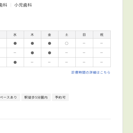
歯科
小児歯科
水
木
金
土
日
祝
●
●
●
○
－
－
－
●
●
－
－
－
●
－
－
－
－
－
診療時間の詳細はこちら
ペースあり
駅徒歩5分圏内
予約可