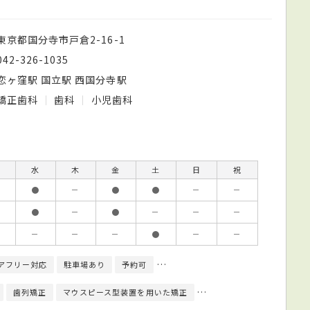
東京都国分寺市戸倉2-16-1
042-326-1035
恋ヶ窪駅 国立駅 西国分寺駅
矯正歯科
歯科
小児歯科
水
木
金
土
日
祝
●
－
●
●
－
－
●
－
●
－
－
－
－
－
－
●
－
－
アフリー対応
駐車場あり
予約可
クレジットカード対応
日本小児歯
歯列矯正
マウスピース型装置を用いた矯正
レントゲン検査