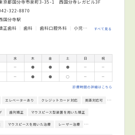
東京都国分寺市泉町3-35-1 西国分寺レガビル3F
042-322-8870
西国分寺駅
矯正歯科
歯科
歯科口腔外科
小児歯科
すべて見る
水
木
金
土
日
祝
－
●
●
●
－
－
－
●
●
○
－
－
診療時間の詳細はこちら
エレベーターあり
クレジットカード対応
英語対応可
歯科用マイク
グ
歯列矯正
マウスピース型装置を用いた矯正
査
マウスピースを用いた治療
レーザー治療
レントゲン検査
顎運動検