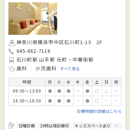
神奈川県横浜市中区石川町1-13 2F
045-662-7116
石川町駅 山手駅 元町・中華街駅
歯科
小児歯科
すべて見る
時間
月
火
水
木
金
土
日
祝
09:30～13:00
●
●
●
－
●
○
△
－
14:30～19:30
●
●
●
－
●
○
－
－
診療時間の詳細はこちら
日曜診療
19時以降診療可
キッズスペースあり
駅徒歩