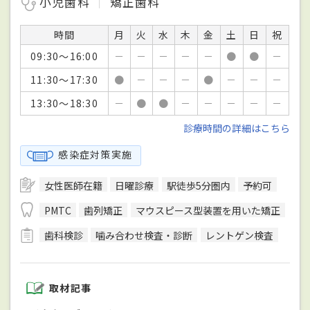
小児歯科
矯正歯科
時間
月
火
水
木
金
土
日
祝
09:30～16:00
－
－
－
－
－
●
●
－
11:30～17:30
●
－
－
－
●
－
－
－
13:30～18:30
－
●
●
－
－
－
－
－
診療時間の詳細はこちら
感染症対策実施
女性医師在籍
日曜診療
駅徒歩5分圏内
予約可
PMTC
歯列矯正
マウスピース型装置を用いた矯正
歯科検診
噛み合わせ検査・診断
レントゲン検査
取材記事