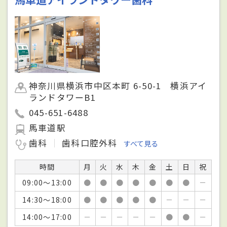
神奈川県横浜市中区本町 6-50-1 横浜アイ
ランドタワーB1
045-651-6488
馬車道駅
歯科
歯科口腔外科
すべて見る
時間
月
火
水
木
金
土
日
祝
09:00～13:00
●
●
●
●
●
●
●
－
14:30～18:00
●
●
●
●
●
－
－
－
14:00～17:00
－
－
－
－
－
●
●
－