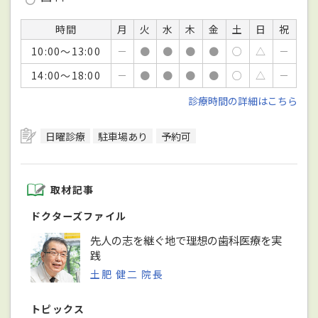
時間
月
火
水
木
金
土
日
祝
10:00～13:00
－
●
●
●
●
○
△
－
14:00～18:00
－
●
●
●
●
○
△
－
診療時間の詳細はこちら
日曜診療
駐車場あり
予約可
取材記事
ドクターズファイル
先人の志を継ぐ地で理想の歯科医療を実
践
土肥 健二 院長
トピックス