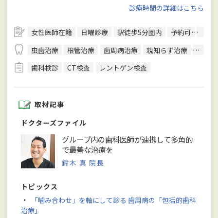
診療時間の詳細はこちら
女性医師在籍
日曜診療
駅徒歩5分圏内
予約可
往診
虫歯治療
根管治療
歯周病治療
親知らず治療
顎関節
歯科検診
CT検査
レントゲン検査
取材記事
ドクターズファイル
グループ内の歯科医師が連携して多角的
で最善な治療を
鈴木 真 院長
トピックス
・
「噛み合わせ」を軸にして診る 歯周病の「包括的歯科
治療」