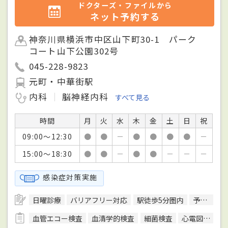
ドクターズ・ファイルから
ネット予約する
神奈川県横浜市中区山下町30-1 パーク
コート山下公園302号
045-228-9823
元町・中華街駅
内科
脳神経内科
すべて見る
時間
月
火
水
木
金
土
日
祝
09:00～12:30
●
●
－
●
●
●
●
－
15:00～18:30
●
●
－
●
●
－
－
－
感染症対策実施
日曜診療
バリアフリー対応
駅徒歩5分圏内
予約可
血管エコー検査
血清学的検査
細菌検査
心電図検査