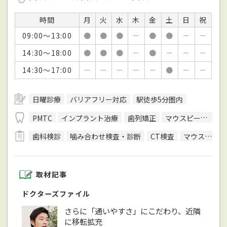
時間
月
火
水
木
金
土
日
祝
09:00～13:00
●
●
●
－
●
●
－
－
14:30～18:00
●
●
●
－
●
－
－
－
14:30～17:00
－
－
－
－
－
●
－
－
日曜診療
バリアフリー対応
駅徒歩5分圏内
PMTC
インプラント治療
歯列矯正
マウスピース型装置を用いた矯正
歯科検診
噛み合わせ検査・診断
CT検査
マウスピースを用いた治療
取材記事
ドクターズファイル
さらに「通いやすさ」にこだわり、近隣
に移転拡充