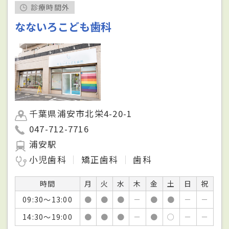
診療時間外
なないろこども歯科
千葉県浦安市北栄4-20-1
047-712-7716
浦安駅
小児歯科
矯正歯科
歯科
時間
月
火
水
木
金
土
日
祝
09:30～13:00
●
●
●
－
●
●
－
－
14:30～19:00
●
●
●
－
●
○
－
－