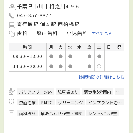
千葉県市川市相之川4-9-6
047-357-8877
南行徳駅 浦安駅 西船橋駅
歯科
矯正歯科
小児歯科
すべて見る
時間
月
火
水
木
金
土
日
祝
09:30～13:00
●
●
●
－
●
●
－
－
14:30～20:00
●
●
●
－
●
○
－
－
診療時間の詳細はこちら
バリアフリー対応
駐車場あり
駅徒歩5分圏内
予約可
虫歯治療
PMTC
クリーニング
インプラント治療
ホ
歯科検診
噛み合わせ検査・診断
レントゲン検査