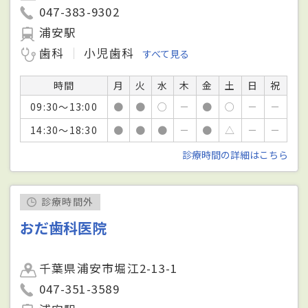
047-383-9302
浦安駅
歯科
小児歯科
すべて見る
時間
月
火
水
木
金
土
日
祝
09:30～13:00
●
●
○
－
●
○
－
－
14:30～18:30
●
●
●
－
●
△
－
－
診療時間の詳細はこちら
診療時間外
おだ歯科医院
千葉県浦安市堀江2-13-1
047-351-3589