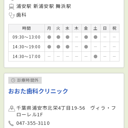
浦安駅 新浦安駅 舞浜駅
歯科
時間
月
火
水
木
金
土
日
祝
09:30～13:00
●
●
●
－
●
●
－
－
14:30～19:00
●
●
●
－
●
－
－
－
14:30～17:00
－
－
－
－
－
●
－
－
診療時間外
おおた歯科クリニック
千葉県浦安市北栄4丁目19-56 ヴィラ・フ
ローレル1F
047-355-3110