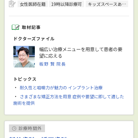
女性医師在籍
19時以降診療可
キッズスペースあり
駐
取材記事
ドクターズファイル
幅広い治療メニューを用意して患者の要
望に応える
板野 賢 院長
トピックス
・
耐久性と咀嚼力が魅力の インプラント治療
・
さまざまな矯正方法を用意 症例や要望に即して適した
施術を提供
診療時間外