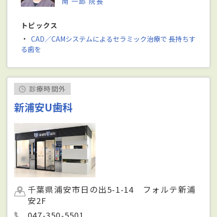
南 一郎 院長
トピックス
・
CAD／CAMシステムによるセラミック治療で 長持ちす
る歯を
診療時間外
新浦安U歯科
千葉県浦安市日の出5-1-14 フォルテ新浦
安2F
047-350-5501