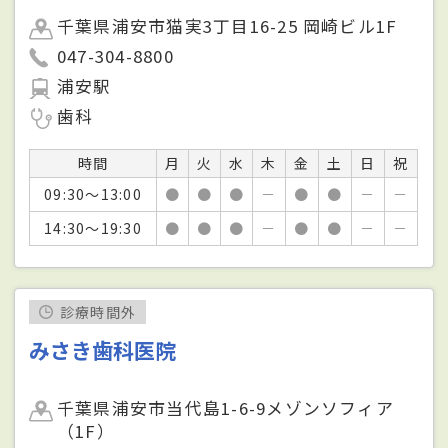
千葉県浦安市猫実3丁目16-25 岡崎ビル1F
047-304-8800
浦安駅
歯科
時間
月
火
水
木
金
土
日
祝
09:30～13:00
●
●
●
－
●
●
－
－
14:30～19:30
●
●
●
－
●
●
－
－
診療時間外
みさき歯科医院
千葉県浦安市当代島1-6-9メゾンソフィア
（1F）