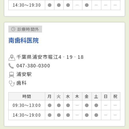
14:30～19:30
●
●
●
－
●
－
－
－
診療時間外
南歯科医院
千葉県浦安市堀江4‐19‐18
047-380-0300
浦安駅
歯科
時間
月
火
水
木
金
土
日
祝
09:30～13:00
●
●
●
－
●
●
－
－
14:30～19:00
●
●
●
－
●
●
－
－