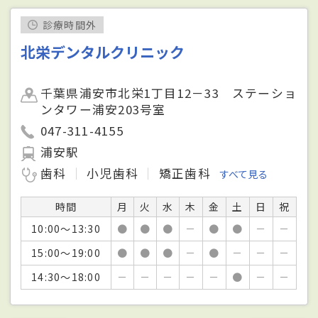
診療時間外
北栄デンタルクリニック
千葉県浦安市北栄1丁目12－33 ステーショ
ンタワー浦安203号室
047-311-4155
浦安駅
歯科
小児歯科
矯正歯科
すべて見る
時間
月
火
水
木
金
土
日
祝
10:00～13:30
●
●
●
－
●
●
－
－
15:00～19:00
●
●
●
－
●
－
－
－
14:30～18:00
－
－
－
－
－
●
－
－