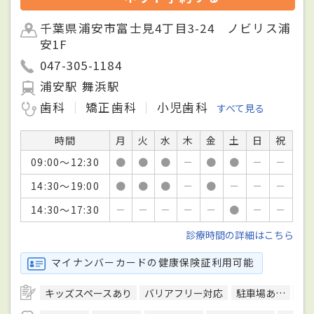
千葉県浦安市富士見4丁目3-24 ノビリス浦
安1F
047-305-1184
浦安駅 舞浜駅
歯科
矯正歯科
小児歯科
すべて見る
時間
月
火
水
木
金
土
日
祝
09:00～12:30
●
●
●
－
●
●
－
－
14:30～19:00
●
●
●
－
●
－
－
－
14:30～17:30
－
－
－
－
－
●
－
－
診療時間の詳細はこちら
マイナンバーカードの健康保険証利用可能
キッズスペースあり
バリアフリー対応
駐車場あり
予