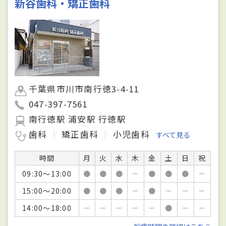
新谷歯科・矯正歯科
千葉県市川市南行徳3-4-11
047-397-7561
南行徳駅 浦安駅 行徳駅
歯科
矯正歯科
小児歯科
すべて見る
時間
月
火
水
木
金
土
日
祝
09:30～13:00
●
●
●
－
●
●
●
－
15:00～20:00
●
●
●
－
●
－
－
－
14:00～18:00
－
－
－
－
－
●
－
－