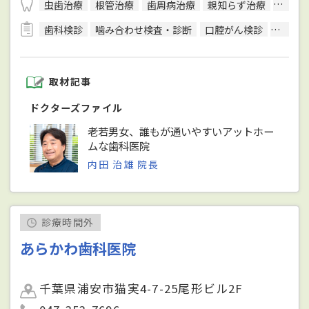
虫歯治療
根管治療
歯周病治療
親知らず治療
顎関節
歯科検診
噛み合わせ検査・診断
口腔がん検診
唾液検
取材記事
ドクターズファイル
老若男女、誰もが通いやすいアットホー
ムな歯科医院
内田 治雄 院長
診療時間外
あらかわ歯科医院
千葉県浦安市猫実4-7-25尾形ビル2F