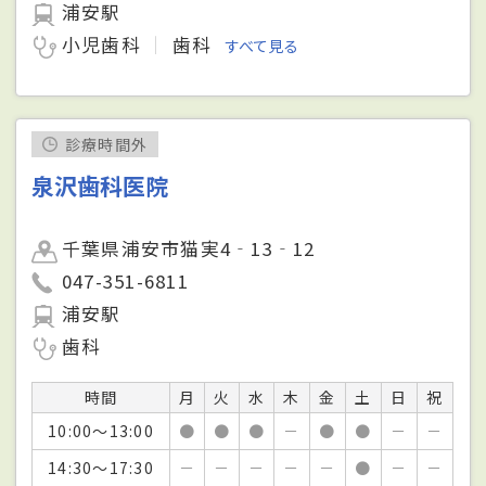
浦安駅
小児歯科
歯科
すべて見る
診療時間外
泉沢歯科医院
千葉県浦安市猫実4‐13‐12
047-351-6811
浦安駅
歯科
時間
月
火
水
木
金
土
日
祝
10:00～13:00
●
●
●
－
●
●
－
－
14:30～17:30
－
－
－
－
－
●
－
－