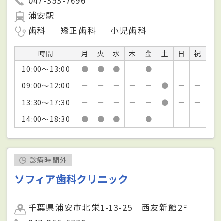
047-353-7696
浦安駅
歯科
矯正歯科
小児歯科
時間
月
火
水
木
金
土
日
祝
10:00～13:00
●
●
●
－
●
－
－
－
09:00～12:00
－
－
－
－
－
●
－
－
13:30～17:30
－
－
－
－
－
●
－
－
14:00～18:30
●
●
●
－
●
－
－
－
診療時間外
ソフィア歯科クリニック
千葉県浦安市北栄1-13-25 西友新館2F