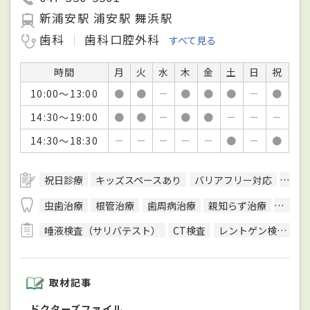
新浦安駅 浦安駅 舞浜駅
歯科
歯科口腔外科
すべて見る
時間
月
火
水
木
金
土
日
祝
10:00～13:00
●
●
－
●
●
●
－
●
14:30～19:00
●
●
－
●
●
－
－
－
14:30～18:30
－
－
－
－
－
●
－
●
祝日診療
キッズスペースあり
バリアフリー対応
駐車
虫歯治療
根管治療
歯周病治療
親知らず治療
顎関節
唾液検査（サリバテスト）
CT検査
レントゲン検査
取材記事
ドクターズファイル