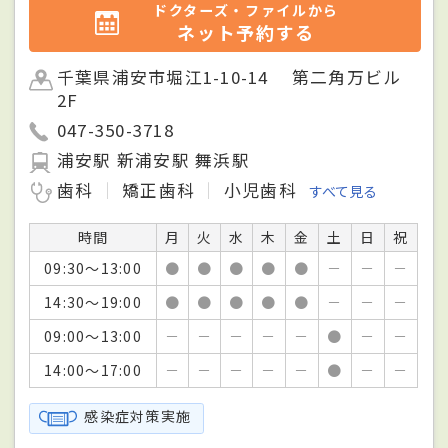
ドクターズ・ファイルから
ネット予約する
千葉県浦安市堀江1-10-14 第二角万ビル
2F
047-350-3718
浦安駅 新浦安駅 舞浜駅
歯科
矯正歯科
小児歯科
すべて見る
時間
月
火
水
木
金
土
日
祝
09:30～13:00
●
●
●
●
●
－
－
－
14:30～19:00
●
●
●
●
●
－
－
－
09:00～13:00
－
－
－
－
－
●
－
－
14:00～17:00
－
－
－
－
－
●
－
－
感染症対策実施