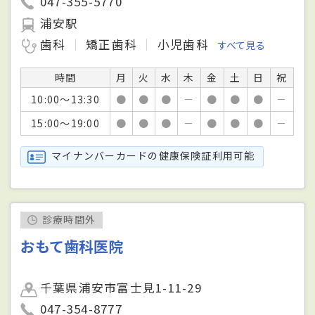
047-355-5770
浦安駅
歯科
矯正歯科
小児歯科
すべて見る
時間
月
火
水
木
金
土
日
祝
10:00～13:30
●
●
●
－
●
●
●
－
15:00～19:00
●
●
●
－
●
●
●
－
マイナンバーカードの健康保険証利用可能
診療時間外
おもて歯科医院
千葉県浦安市富士見1-11-29
047-354-8777