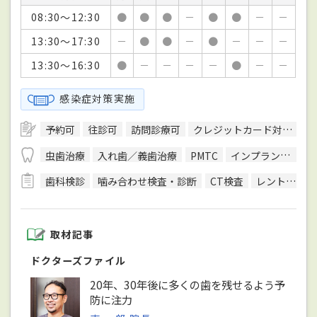
08:30～12:30
●
●
●
－
●
●
－
－
13:30～17:30
－
●
●
－
●
－
－
－
13:30～16:30
●
－
－
－
－
●
－
－
感染症対策実施
予約可
往診可
訪問診療可
クレジットカード対応
英
虫歯治療
入れ歯／義歯治療
PMTC
インプラント治療
歯科検診
噛み合わせ検査・診断
CT検査
レントゲン検査
取材記事
ドクターズファイル
20年、30年後に多くの歯を残せるよう予
防に注力