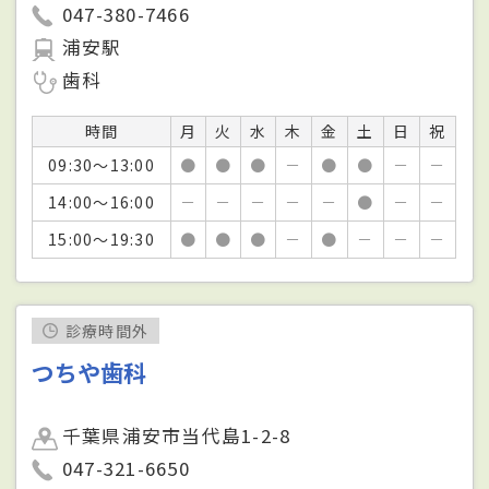
047-380-7466
浦安駅
歯科
時間
月
火
水
木
金
土
日
祝
09:30～13:00
●
●
●
－
●
●
－
－
14:00～16:00
－
－
－
－
－
●
－
－
15:00～19:30
●
●
●
－
●
－
－
－
診療時間外
つちや歯科
千葉県浦安市当代島1-2-8
047-321-6650