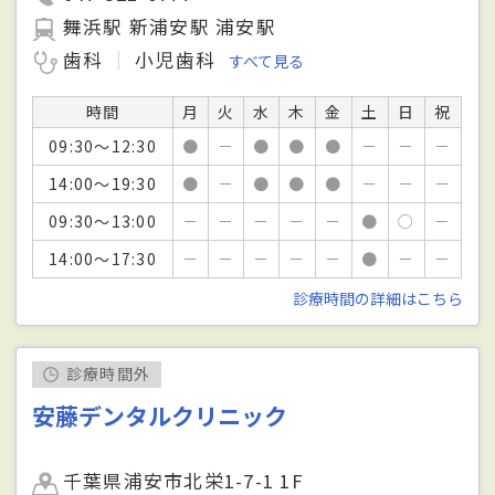
舞浜駅 新浦安駅 浦安駅
歯科
小児歯科
すべて見る
時間
月
火
水
木
金
土
日
祝
09:30～12:30
●
－
●
●
●
－
－
－
14:00～19:30
●
－
●
●
●
－
－
－
09:30～13:00
－
－
－
－
－
●
○
－
14:00～17:30
－
－
－
－
－
●
－
－
診療時間の詳細はこちら
診療時間外
安藤デンタルクリニック
千葉県浦安市北栄1-7-1 1F