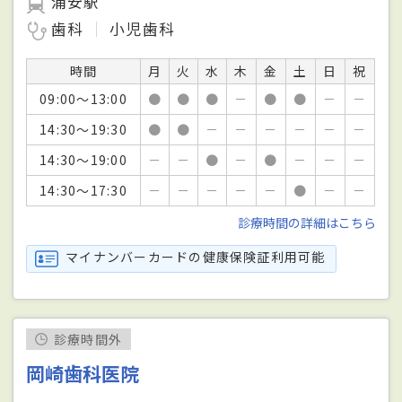
浦安駅
歯科
小児歯科
時間
月
火
水
木
金
土
日
祝
09:00～13:00
●
●
●
－
●
●
－
－
14:30～19:30
●
●
－
－
－
－
－
－
14:30～19:00
－
－
●
－
●
－
－
－
14:30～17:30
－
－
－
－
－
●
－
－
診療時間の詳細はこちら
マイナンバーカードの健康保険証利用可能
診療時間外
岡崎歯科医院