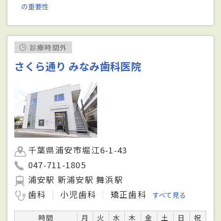
の重要性
診療時間外
さくら通り みなみ歯科医院
千葉県浦安市堀江6-1-43
047-711-1805
浦安駅 新浦安駅 舞浜駅
歯科
小児歯科
矯正歯科
すべて見る
時間
月
火
水
木
金
土
日
祝