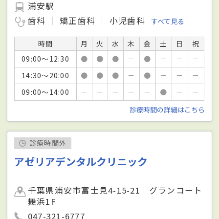
浦安駅
歯科
矯正歯科
小児歯科
すべて見る
時間
月
火
水
木
金
土
日
祝
09:00～12:30
●
●
●
－
●
－
－
－
14:30～20:00
●
●
●
－
●
－
－
－
09:00～14:00
－
－
－
－
－
●
－
－
診療時間の詳細はこちら
診療時間外
アゼリアデンタルクリニック
千葉県浦安市富士見4-15-21 グランコート
舞浜1F
047-321-6777