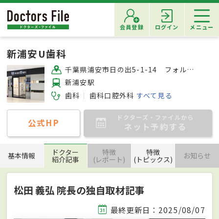
会員登録
ログイン
メニュー
新浦安U歯科
千葉県浦安市日の出5-1-14 フォルテ新浦安2F
新浦安駅
歯科
歯科口腔外科
すべて見る
ドクターズ・ファイルから
公式HP
ネット予約する
ドクター
特徴
特徴
基本情報
お知らせ
紹介記事
(レポート)
(トピックス)
松田 義弘 院長の独自取材記事
最終更新日：2025/08/07