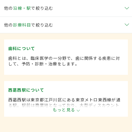
他の
沿線・駅
で絞り込む
他の
診療科目
で絞り込む
歯科について
歯科とは、臨床医学の一分野で、歯に関係する疾患に対
して、予防・診断・治療をします。
西葛西駅について
西葛西駅は東京都江戸川区にある東京メトロ東西線が通
る駅。駅前は商業地となっており、大型ディスカウント
もっと見る
ショップや複合商業施設、家電量販店などが立ち並ぶ。
周辺エリアはマンションや住宅団地があり、駅の利用者
も年々増加傾向にある。