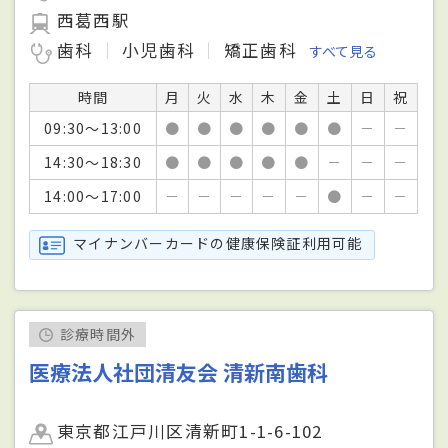
西葛西駅
歯科
小児歯科
矯正歯科
すべて見る
時間
月
火
水
木
金
土
日
祝
09:30～13:00
●
●
●
●
●
●
－
－
14:30～18:30
●
●
●
●
●
－
－
－
14:00～17:00
－
－
－
－
－
●
－
－
マイナンバーカードの健康保険証利用可能
診療時間外
医療法人社団清友会 清新南歯科
東京都江戸川区清新町1-1-6-102