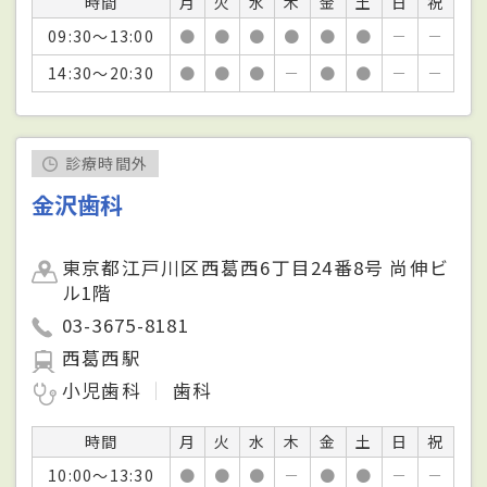
時間
月
火
水
木
金
土
日
祝
09:30～13:00
●
●
●
●
●
●
－
－
14:30～20:30
●
●
●
－
●
●
－
－
診療時間外
金沢歯科
東京都江戸川区西葛西6丁目24番8号 尚伸ビ
ル1階
03-3675-8181
西葛西駅
小児歯科
歯科
時間
月
火
水
木
金
土
日
祝
10:00～13:30
●
●
●
－
●
●
－
－