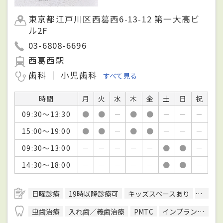
東京都江戸川区西葛西6-13-12 第一大高ビ
ル2F
03-6808-6696
西葛西駅
歯科
小児歯科
すべて見る
時間
月
火
水
木
金
土
日
祝
09:30～13:30
●
●
－
●
●
－
－
－
15:00～19:00
●
●
－
●
●
－
－
－
09:30～13:00
－
－
－
－
－
●
●
－
14:30～18:00
－
－
－
－
－
●
●
－
日曜診療
19時以降診療可
キッズスペースあり
バリア
虫歯治療
入れ歯／義歯治療
PMTC
インプラント治療