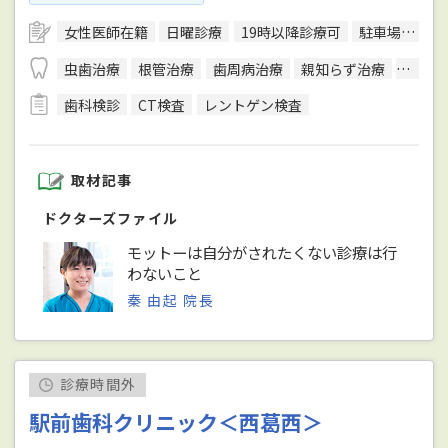
女性医師在籍
日曜診療
19時以降診療可
駐車場あり
虫歯治療
根管治療
歯周病治療
親知らず治療
顎関節
歯科検診
CT検査
レントゲン検査
取材記事
ドクターズファイル
モットーは自分がされたくない診療は行
わないこと
秦 由起 院長
診療時間外
駅前歯科クリニック＜西葛西＞