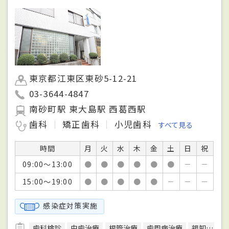
東京都江東区東砂5-12-21
03-3644-4847
南砂町駅 東大島駅 西葛西駅
歯科
矯正歯科
小児歯科
すべて見る
時間
月
火
水
木
金
土
日
祝
09:00～13:00
●
●
●
●
●
●
－
－
15:00～19:00
●
●
●
●
●
－
－
－
感染症対策実施
歯科検診
虫歯治療
根管治療
歯周病治療
親知らず治療