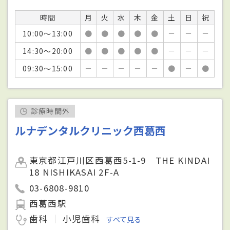
時間
月
火
水
木
金
土
日
祝
10:00～13:00
●
●
●
●
●
－
－
－
14:30～20:00
●
●
●
●
●
－
－
－
09:30～15:00
－
－
－
－
－
●
－
●
診療時間外
ルナデンタルクリニック西葛西
東京都江戸川区西葛西5-1-9 THE KINDAI
18 NISHIKASAI 2F-A
03-6808-9810
西葛西駅
歯科
小児歯科
すべて見る