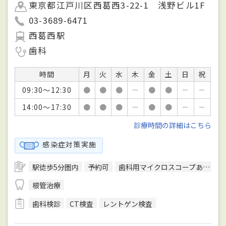
東京都江戸川区西葛西3-22-1 浅野ビル1F
03-3689-6471
西葛西駅
歯科
時間
月
火
水
木
金
土
日
祝
09:30～12:30
●
●
●
－
●
●
－
－
14:00～17:30
●
●
●
－
●
●
－
－
診療時間の詳細はこちら
感染症対策実施
駅徒歩5分圏内
予約可
歯科用マイクロスコープあり
根管治療
歯科検診
CT検査
レントゲン検査