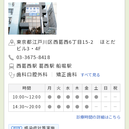
東京都江戸川区西葛西6丁目15-2 ほとだ
ビル3・4F
03-3675-8418
西葛西駅 葛西駅 船堀駅
歯科口腔外科
矯正歯科
すべて見る
時間
月
火
水
木
金
土
日
祝
10:00～12:00
●
●
●
●
●
●
－
－
14:30～20:00
●
●
●
●
●
－
－
－
診療時間の詳細はこちら
感染症対策実施