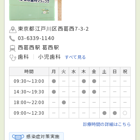
東京都江戸川区西葛西7-3-2
03-6339-1140
西葛西駅 葛西駅
歯科
小児歯科
すべて見る
時間
月
火
水
木
金
土
日
祝
09:30～13:00
●
－
－
●
●
－
－
－
14:30～19:30
●
－
－
●
●
－
－
－
18:00～22:00
－
●
－
－
－
－
－
－
09:00～12:30
－
－
－
－
－
●
●
○
診療時間の詳細はこちら
感染症対策実施