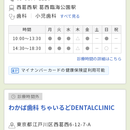
西葛西駅 葛西臨海公園駅
歯科
小児歯科
すべて見る
時間
月
火
水
木
金
土
日
祝
10:00～13:30
●
●
●
△
●
－
●
－
14:30～18:30
●
●
●
△
●
－
○
－
診療時間の詳細はこちら
マイナンバーカードの健康保険証利用可能
診療時間外
わかば歯科 ちゃいるどDENTALCLINIC
東京都江戸川区西葛西6-12-7-A