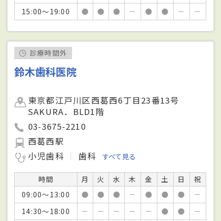
15:00～19:00
●
●
●
－
●
●
－
－
診療時間外
鈴木歯科医院
東京都江戸川区西葛西6丁目23番13号
SAKURA．BLD1階
03-3675-2210
西葛西駅
小児歯科
歯科
すべて見る
時間
月
火
水
木
金
土
日
祝
09:00～13:00
●
●
●
－
●
●
●
－
14:30～18:00
－
－
－
－
－
●
●
－