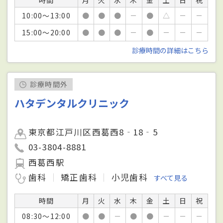
10:00～13:00
●
●
●
－
●
△
－
－
15:00～20:00
●
●
●
－
●
－
－
－
診療時間の詳細はこちら
診療時間外
ハタデンタルクリニック
東京都江戸川区西葛西8‐18‐5
03-3804-8881
西葛西駅
歯科
矯正歯科
小児歯科
すべて見る
時間
月
火
水
木
金
土
日
祝
08:30～12:00
●
●
－
●
●
－
－
－