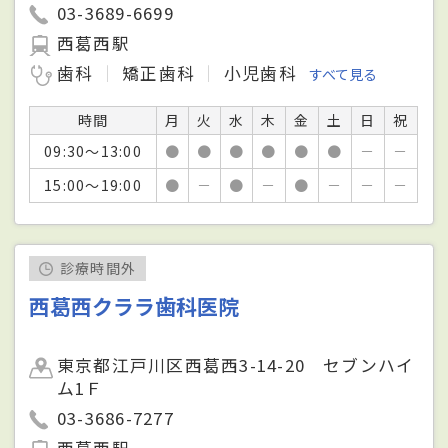
03-3689-6699
西葛西駅
歯科
矯正歯科
小児歯科
すべて見る
時間
月
火
水
木
金
土
日
祝
09:30～13:00
●
●
●
●
●
●
－
－
15:00～19:00
●
－
●
－
●
－
－
－
診療時間外
西葛西クララ歯科医院
東京都江戸川区西葛西3-14-20 セブンハイ
ム1Ｆ
03-3686-7277
西葛西駅