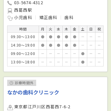
03-5674-4312
西葛西駅
小児歯科
矯正歯科
歯科
時間
月
火
水
木
金
土
日
祝
09:30～13:00
●
●
●
●
●
－
－
－
14:30～19:00
●
●
●
●
●
－
－
－
09:00～12:00
－
－
－
－
－
●
－
－
13:00～18:00
－
－
－
－
－
●
－
－
診療時間外
なかの歯科クリニック
東京都江戸川区西葛西7-6-2