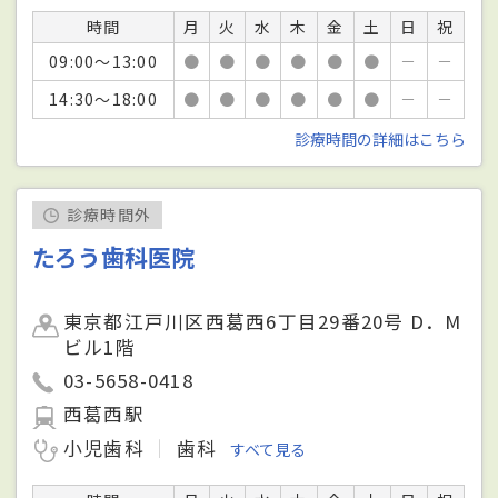
時間
月
火
水
木
金
土
日
祝
09:00～13:00
●
●
●
●
●
●
－
－
14:30～18:00
●
●
●
●
●
●
－
－
診療時間の詳細はこちら
診療時間外
たろう歯科医院
東京都江戸川区西葛西6丁目29番20号 D．M
ビル1階
03-5658-0418
西葛西駅
小児歯科
歯科
すべて見る