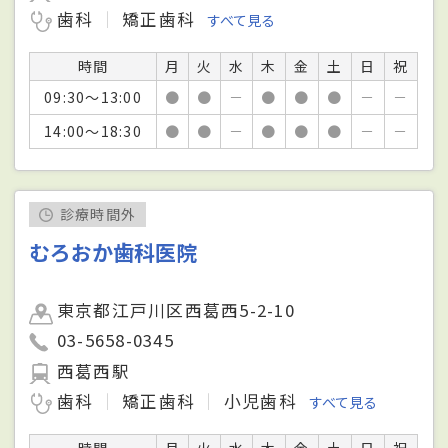
歯科
矯正歯科
すべて見る
時間
月
火
水
木
金
土
日
祝
09:30～13:00
●
●
－
●
●
●
－
－
14:00～18:30
●
●
－
●
●
●
－
－
診療時間外
むろおか歯科医院
東京都江戸川区西葛西5-2-10
03-5658-0345
西葛西駅
歯科
矯正歯科
小児歯科
すべて見る
時間
月
火
水
木
金
土
日
祝