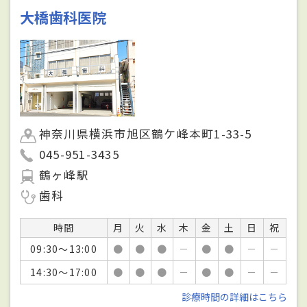
大橋歯科医院
神奈川県横浜市旭区鶴ケ峰本町1-33-5
045-951-3435
鶴ヶ峰駅
歯科
時間
月
火
水
木
金
土
日
祝
09:30～13:00
●
●
●
－
●
●
－
－
14:30～17:00
●
●
●
－
●
●
－
－
診療時間の詳細はこちら