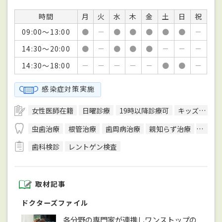
時間
月
火
水
木
金
土
日
祝
09:00～13:00
●
－
●
●
●
●
●
－
14:30～20:00
●
－
●
●
●
－
－
－
14:30～18:00
－
－
－
－
－
●
●
－
感染症対策実施
女性医師在籍
日曜診療
19時以降診療可
キッズスペースあり
虫歯治療
根管治療
歯周病治療
親知らず治療
顎関節
歯科検診
レントゲン検査
取材記事
ドクターズファイル
各分野の専門家が連携しワンストップの