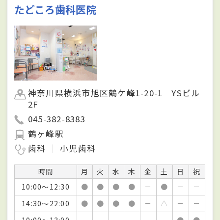
たどころ歯科医院
神奈川県横浜市旭区鶴ケ峰1-20-1 YSビル
2F
045-382-8383
鶴ヶ峰駅
歯科
小児歯科
時間
月
火
水
木
金
土
日
祝
10:00～12:30
●
●
●
●
－
●
－
－
14:30～22:00
●
●
●
●
－
△
－
－
10:00～13:00
－
－
－
－
－
－
●
●