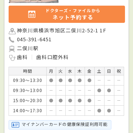
ドクターズ・ファイルから
ネット予約する
神奈川県横浜市旭区二俣川2-52-1 1F
045-391-6451
二俣川駅
歯科
歯科口腔外科
時間
月
火
水
木
金
土
日
祝
09:30～13:30
●
●
●
●
●
－
－
－
09:30～13:00
－
－
－
－
－
●
●
－
15:00～20:30
●
●
●
●
●
－
－
－
14:00～17:30
－
－
－
－
－
●
●
－
マイナンバーカードの健康保険証利用可能