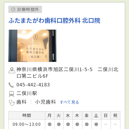
診療時間外
ふたまたがわ歯科口腔外科 北口院
神奈川県横浜市旭区二俣川1-5-5 二俣川北
口第二ビル6F
045-442-4183
二俣川駅
歯科
小児歯科
すべて見る
時間
月
火
水
木
金
土
日
祝
09:00～13:00
●
●
●
●
●
●
－
－