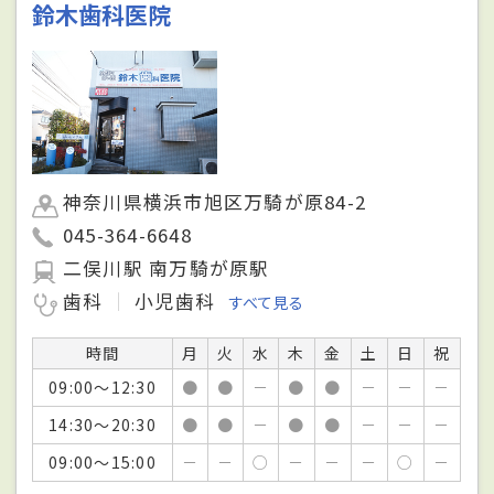
鈴木歯科医院
神奈川県横浜市旭区万騎が原84-2
045-364-6648
二俣川駅 南万騎が原駅
歯科
小児歯科
すべて見る
時間
月
火
水
木
金
土
日
祝
09:00～12:30
●
●
－
●
●
－
－
－
14:30～20:30
●
●
－
●
●
－
－
－
09:00～15:00
－
－
○
－
－
－
○
－