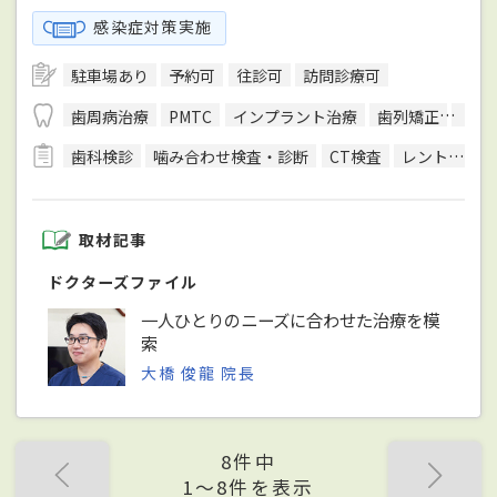
感染症対策実施
駐車場あり
予約可
往診可
訪問診療可
歯周病治療
PMTC
インプラント治療
歯列矯正
マウ
歯科検診
噛み合わせ検査・診断
CT検査
レントゲン検査
取材記事
ドクターズファイル
一人ひとりのニーズに合わせた治療を模
索
大橋 俊龍 院長
8件中
1〜8件を表示