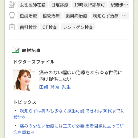
女性医師在籍
日曜診療
19時以降診療可
駅徒歩5分圏内
虫歯治療
根管治療
歯周病治療
親知らず治療
顎関節
歯科検診
CT検査
レントゲン検査
取材記事
ドクターズファイル
痛みのない幅広い治療をあらゆる世代に
向け提供したい
田崎 玲奈 先生
トピックス
・
親知らずは痛みも少なく抜歯可能 できれば30代までに
検討を
・
痛みの少ない治療には工夫が必要 患者目線に立って研
究を重ねる