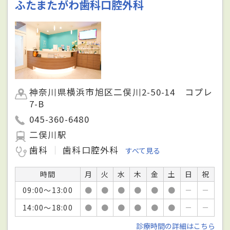
ふたまたがわ歯科口腔外科
神奈川県横浜市旭区二俣川2-50-14 コプレ
7-B
045-360-6480
二俣川駅
歯科
歯科口腔外科
すべて見る
時間
月
火
水
木
金
土
日
祝
09:00～13:00
●
●
●
●
●
●
－
－
14:00～18:00
●
●
●
●
●
●
－
－
診療時間の詳細はこちら