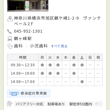
神奈川県横浜市旭区鶴ケ峰1-2-9 ヴァンテ
ベール2Ｆ
045-952-1301
鶴ヶ峰駅
歯科
小児歯科
すべて見る
時間
月
火
水
木
金
土
日
祝
09:30～12:30
●
●
●
－
●
●
－
－
14:00～19:00
●
●
●
－
●
－
－
－
14:00～17:00
－
－
－
－
－
●
－
－
感染症対策実施
バリアフリー対応
駐車場あり
駅徒歩5分圏内
予約可