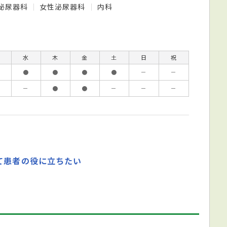
泌尿器科
女性泌尿器科
内科
水
木
金
土
日
祝
●
●
●
●
－
－
－
●
●
－
－
－
て患者の役に立ちたい