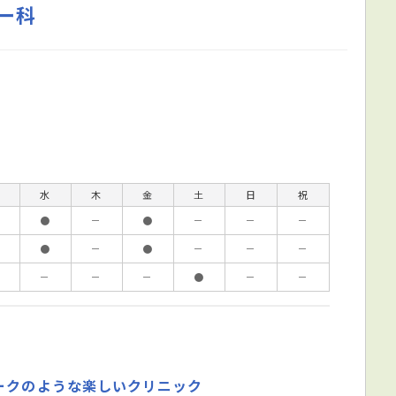
ー科
水
木
金
土
日
祝
●
－
●
－
－
－
●
－
●
－
－
－
－
－
－
●
－
－
ークのような楽しいクリニック