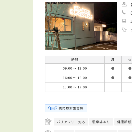
時間
月
火
09:00 ～ 12:00
●
●
16:00 ～ 19:00
●
●
13:00 ～ 17:00
－
－
感染症対策実施
バリアフリー対応
駐車場あり
健康診断