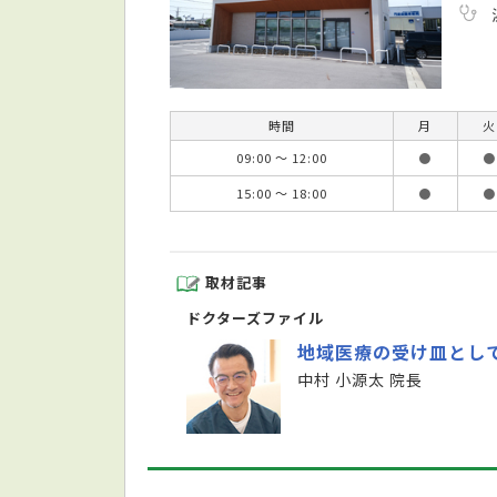
時間
月
火
09:00 ～ 12:00
●
●
15:00 ～ 18:00
●
●
取材記事
ドクターズファイル
地域医療の受け皿とし
中村 小源太 院長