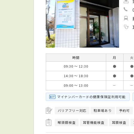
時間
月
火
09:30 ～ 12:30
●
●
14:30 ～ 18:30
●
●
09:00 ～ 13:00
－
－
マイナンバーカードの健康保険証利用可能
バリアフリー対応
駐車場あり
予約可
喉頭鏡検査
耳管機能検査
耳鏡検査