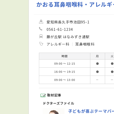
かおる耳鼻咽喉科・アレルギ
愛知県長久手市池田95-1
0561-61-1234
藤が丘駅 はなみずき通駅
アレルギー科
耳鼻咽喉科
時間
月
火
09:00 ～ 12:15
●
●
16:00 ～ 19:15
●
●
09:00 ～ 13:00
－
－
取材記事
ドクターズファイル
子どもが喜ぶテーマパ