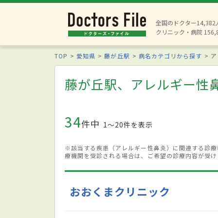
全国のドクター14,38
クリニック・病院 156,
TOP
愛知県
藤が丘駅
病名カテゴリから探す
ア
藤が丘駅、アレルギー性
34
件中
1〜20件を表示
※該当する疾患（アレルギー性鼻炎）に関連する診療
療機関を受診される場合は、ご希望の診療内容が受け
おおくまクリニック