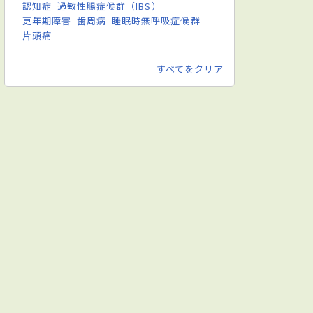
認知症
過敏性腸症候群（IBS）
更年期障害
歯周病
睡眠時無呼吸症候群
片頭痛
すべてをクリア