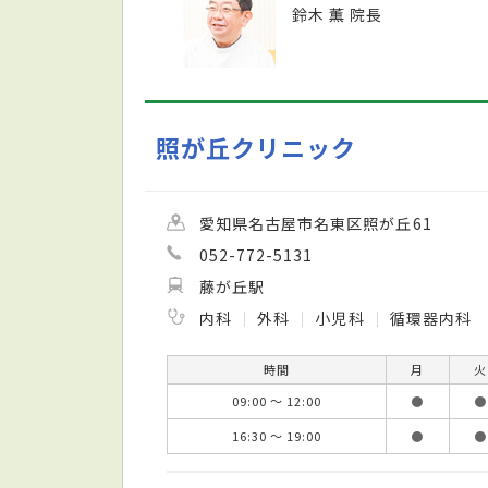
鈴木 薫 院長
照が丘クリニック
愛知県名古屋市名東区照が丘61
052-772-5131
藤が丘駅
内科
外科
小児科
循環器内科
時間
月
火
09:00 ～ 12:00
●
●
16:30 ～ 19:00
●
●