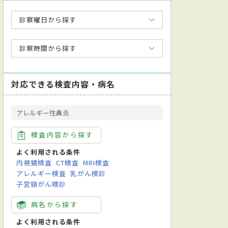
診察曜日から探す
診察時間から探す
対応できる検査内容・病名
アレルギー性鼻炎
検査内容から探す
よく利用される条件
内視鏡検査
CT検査
MRI検査
アレルギー検査
乳がん検診
子宮頸がん検診
病名から探す
CPAP療法
頭位眼振検査
鼻腔ファイバースコピー検査
嚥下スクリー
よく利用される条件