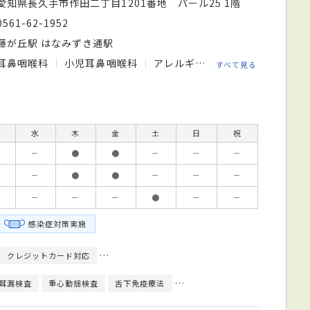
愛知県長久手市作田二丁目1201番地 パール25 1階
0561-62-1952
藤が丘駅 はなみずき通駅
耳鼻咽喉科
小児耳鼻咽喉科
アレルギー科
すべて見る
水
木
金
土
日
祝
－
●
●
－
－
－
－
●
●
－
－
－
－
－
－
●
－
－
感染症対策実施
クレジットカード対応
日本耳鼻咽喉科学会耳鼻咽喉科専門医
新規開院
耳漏検査
重心動揺検査
舌下免疫療法
中耳ファイバー検査
聴力検査