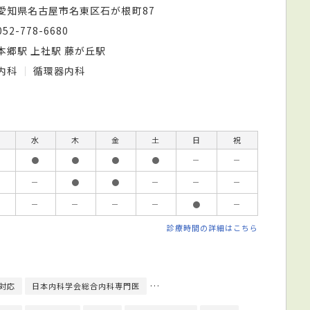
愛知県名古屋市名東区石が根町87
052-778-6680
本郷駅 上社駅 藤が丘駅
内科
循環器内科
水
木
金
土
日
祝
●
●
●
●
－
－
－
●
●
－
－
－
－
－
－
－
●
－
診療時間の詳細はこちら
対応
日本内科学会総合内科専門医
日本循環器学会循環器専門医