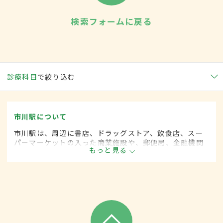
検索フォームに戻る
診療科目
で絞り込む
市川駅について
市川駅は、周辺に書店、ドラッグストア、飲食店、スー
パーマーケットの入った商業施設や、郵便局、金融機関
もっと見る
等が並んでいる。駅を外れると静かな住宅街が広がり、
ファミリー層も多く居住している。1日の乗者数は約6万
人。