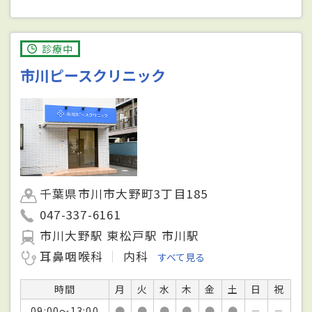
診療中
市川ピースクリニック
千葉県市川市大野町3丁目185
047-337-6161
市川大野駅 東松戸駅 市川駅
耳鼻咽喉科
内科
すべて見る
時間
月
火
水
木
金
土
日
祝
09:00～13:00
●
●
●
●
●
●
－
－