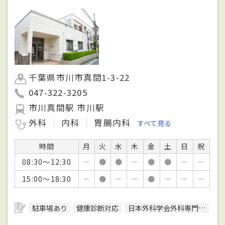
千葉県市川市真間1-3-22
047-322-3205
市川真間駅 市川駅
外科
内科
胃腸内科
すべて見る
時間
月
火
水
木
金
土
日
祝
08:30～12:30
－
●
●
－
●
●
－
－
15:00～18:30
－
●
－
－
●
－
－
－
駐車場あり
健康診断対応
日本外科学会外科専門医
日