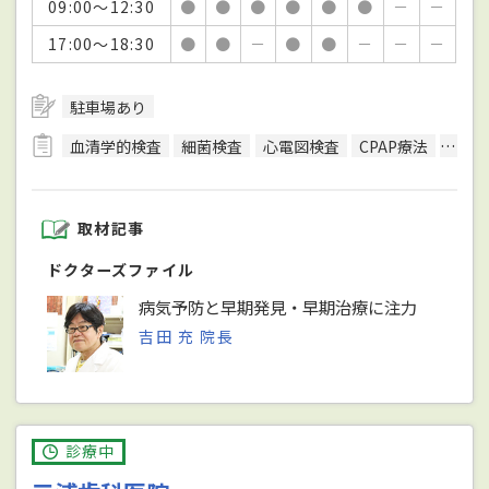
09:00～12:30
●
●
●
●
●
●
－
－
17:00～18:30
●
●
－
●
●
－
－
－
駐車場あり
血清学的検査
細菌検査
心電図検査
CPAP療法
尿検
取材記事
ドクターズファイル
病気予防と早期発見・早期治療に注力
吉田 充 院長
診療中