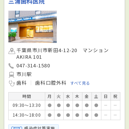
三浦歯科医院
千葉県市川市新田4-12-20 マンション
AKIRA 101
047-314-1580
市川駅
歯科
歯科口腔外科
すべて見る
時間
月
火
水
木
金
土
日
祝
09:30～13:30
●
●
●
●
●
●
－
－
14:30～18:00
●
●
●
●
●
●
－
－
感染症対策実施