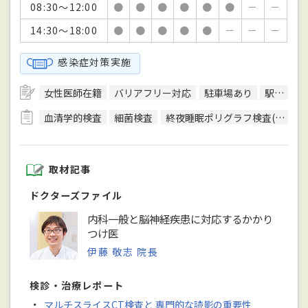
08:30～12:00
●
●
●
●
●
●
－
－
14:30～18:00
●
●
●
●
●
－
－
－
感染症対策実施
女性医師在籍
バリアフリー対応
駐車場あり
駅徒歩5分圏内
血清学的検査
細菌検査
終夜睡眠ポリグラフ検査(PSG)
取材記事
ドクターズファイル
内科一般と脳神経疾患に対応するかかり
つけ医
伊藤 敬志 院長
検診・治療レポート
・
マルチスライスCT検査と 専門的な読影の重要性