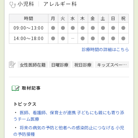
小児科
アレルギー科
時間
月
火
水
木
金
土
日
祝
09:00～13:00
●
●
●
●
●
●
●
●
14:00～18:00
●
●
－
●
●
●
●
●
診療時間の詳細はこちら
女性医師在籍
日曜診療
祝日診療
キッズスペースあり
取材記事
トピックス
・
医師、看護師、保育士が連携 子どもにも親にも寄り添
うチーム医療
・
将来の病気の予防と他者への感染防止につなげる 小児
の予防接種