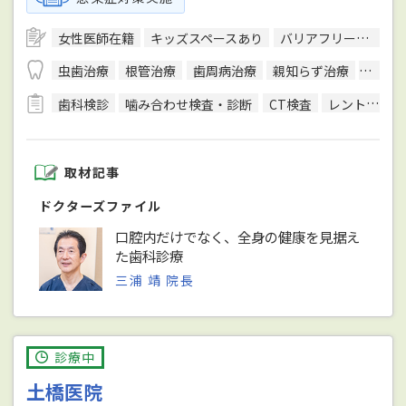
女性医師在籍
キッズスペースあり
バリアフリー対応
虫歯治療
根管治療
歯周病治療
親知らず治療
顎関節
歯科検診
噛み合わせ検査・診断
CT検査
レントゲン検査
取材記事
ドクターズファイル
口腔内だけでなく、全身の健康を見据え
た歯科診療
三浦 靖 院長
診療中
土橋医院