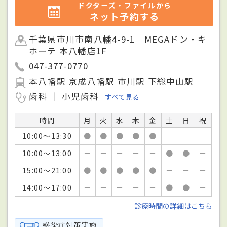
ドクターズ・ファイルから
ネット予約する
千葉県市川市南八幡4-9-1 MEGAドン・キ
ホーテ 本八幡店1F
047-377-0770
本八幡駅 京成八幡駅 市川駅 下総中山駅
歯科
小児歯科
すべて見る
時間
月
火
水
木
金
土
日
祝
10:00～13:30
●
●
●
●
●
－
－
－
10:00～13:00
－
－
－
－
－
●
●
－
15:00～21:00
●
●
●
●
●
－
－
－
14:00～17:00
－
－
－
－
－
●
●
－
診療時間の詳細はこちら
感染症対策実施