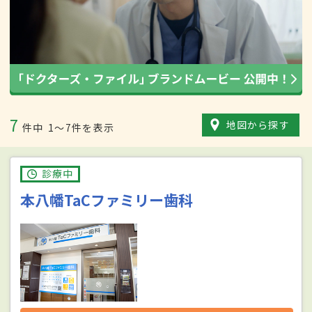
7
地図から探す
件中
1〜7件を表示
診療中
本八幡TaCファミリー歯科