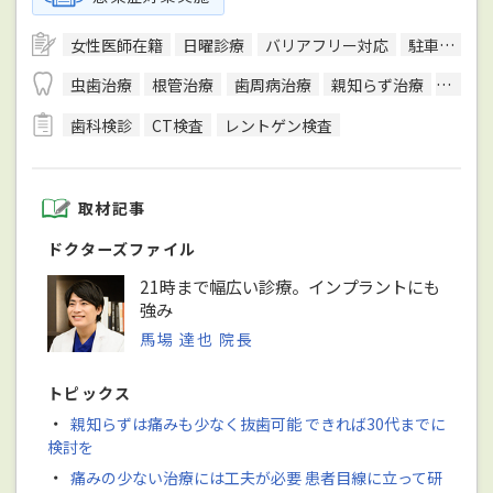
女性医師在籍
日曜診療
バリアフリー対応
駐車場あり
虫歯治療
根管治療
歯周病治療
親知らず治療
顎関節
歯科検診
CT検査
レントゲン検査
取材記事
ドクターズファイル
21時まで幅広い診療。インプラントにも
強み
馬場 達也 院長
トピックス
・
親知らずは痛みも少なく抜歯可能 できれば30代までに
検討を
・
痛みの少ない治療には工夫が必要 患者目線に立って研