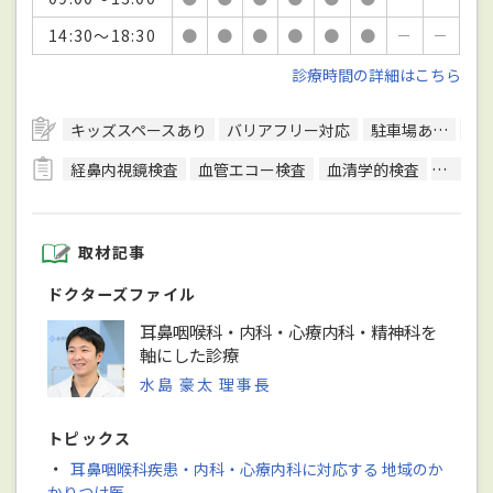
14:30～18:30
●
●
●
●
●
●
－
－
診療時間の詳細はこちら
キッズスペースあり
バリアフリー対応
駐車場あり
駅
経鼻内視鏡検査
血管エコー検査
血清学的検査
鼓膜聴
取材記事
ドクターズファイル
耳鼻咽喉科・内科・心療内科・精神科を
軸にした診療
水島 豪太 理事長
トピックス
・
耳鼻咽喉科疾患・内科・心療内科に対応する 地域のか
かりつけ医