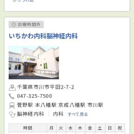
診療時間外
いちかわ内科脳神経内科
千葉県市川市平田2-7-2
047-325-7500
菅野駅 本八幡駅 京成八幡駅 市川駅
脳神経内科
内科
すべて見る
時間
月
火
水
木
金
土
日
祝