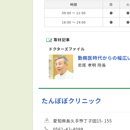
時間
月
火
09:00 ～ 12:00
●
●
16:00 ～ 19:00
●
●
取材記事
ドクターズファイル
勤務医時代からの幅広
若尾 孝明 院長
たんぽぽクリニック
愛知県長久手市丁子田15-155
0561-42-4099