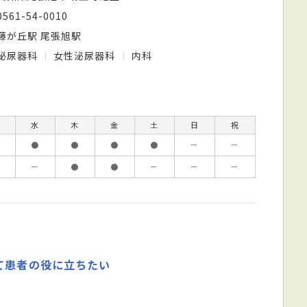
0561-54-0010
藤が丘駅 尾張旭駅
泌尿器科
女性泌尿器科
内科
水
木
金
土
日
祝
●
●
●
●
－
－
－
●
●
－
－
－
て患者の役に立ちたい