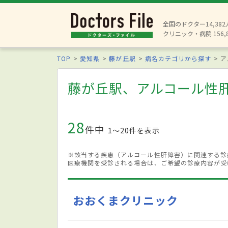
全国のドクター14,38
クリニック・病院 156,
TOP
愛知県
藤が丘駅
病名カテゴリから探す
ア
藤が丘駅、アルコール性
28
件中
1〜20件を表示
※該当する疾患（アルコール性肝障害）に関連する診
医療機関を受診される場合は、ご希望の診療内容が受
おおくまクリニック