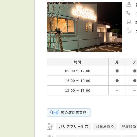
時間
月
火
09:00 ～ 12:00
●
●
16:00 ～ 19:00
●
●
13:00 ～ 17:00
－
－
感染症対策実施
バリアフリー対応
駐車場あり
健康診断