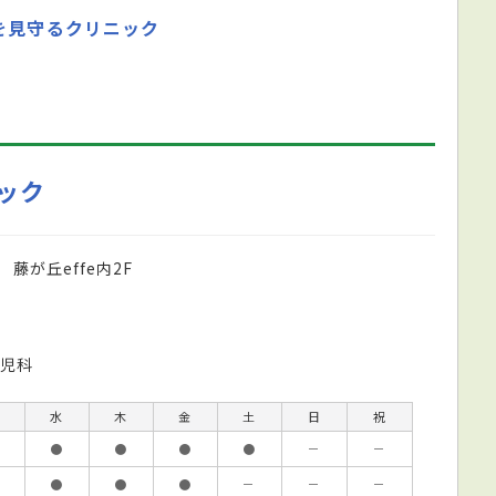
を見守るクリニック
ニック
藤が丘effe内2F
児科
水
木
金
土
日
祝
●
●
●
●
－
－
●
●
●
－
－
－