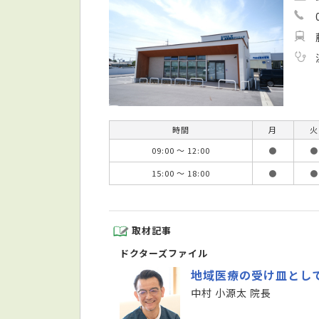
時間
月
火
09:00 ～ 12:00
●
●
15:00 ～ 18:00
●
●
取材記事
ドクターズファイル
地域医療の受け皿とし
中村 小源太 院長