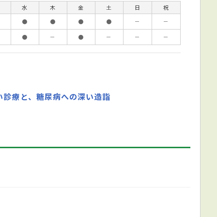
水
木
金
土
日
祝
●
●
●
●
－
－
●
－
●
－
－
－
い診療と、糖尿病への深い造詣