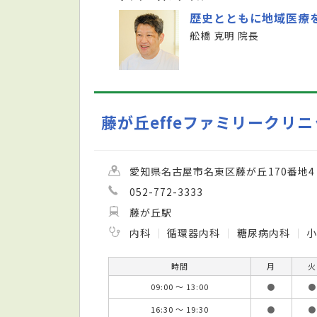
歴史とともに地域医療
舩橋 克明 院長
藤が丘effeファミリークリ
愛知県名古屋市名東区藤が丘170番地4 
052-772-3333
藤が丘駅
内科
循環器内科
糖尿病内科
小
時間
月
火
09:00 ～ 13:00
●
●
16:30 ～ 19:30
●
●