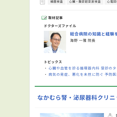
細菌検査
心臓・腹部超音波検査
心電図
取材記事
ドクターズファイル
総合病院の知識と経験
海野 一雅 院長
トピックス
心臓や血管を診る循環器内科 受診の
・
病気の発症、悪化を未然に防ぐ 予防
・
なかむら腎・泌尿器科クリニ