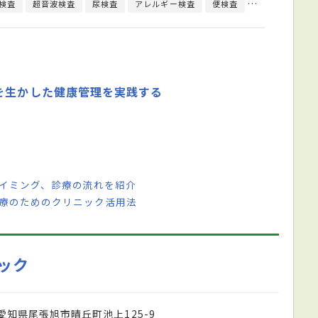
検査
超音波検査
尿検査
アレルギー検査
便検査
ウイルス検査
を生かした健康管理を実践する
タイミング、診療の流れを紹介
医療のためのクリニック活用法
ック
愛知県尾張旭市晴丘町池上125-9