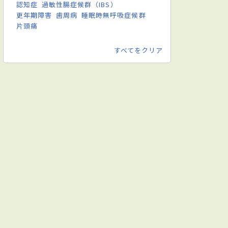
認知症
過敏性腸症候群（IBS）
更年期障害
歯周病
睡眠時無呼吸症候群
片頭痛
すべてをクリア