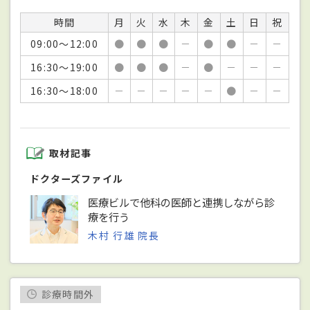
時間
月
火
水
木
金
土
日
祝
09:00～12:00
●
●
●
－
●
●
－
－
16:30～19:00
●
●
●
－
●
－
－
－
16:30～18:00
－
－
－
－
－
●
－
－
取材記事
ドクターズファイル
医療ビルで他科の医師と連携しながら診
療を行う
木村 行雄 院長
診療時間外