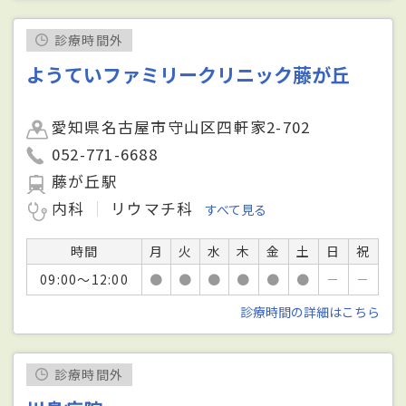
診療時間外
ようていファミリークリニック藤が丘
愛知県名古屋市守山区四軒家2-702
052-771-6688
藤が丘駅
内科
リウマチ科
すべて見る
時間
月
火
水
木
金
土
日
祝
09:00～12:00
●
●
●
●
●
●
－
－
診療時間の詳細はこちら
診療時間外