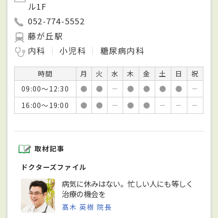
ル1F
052-774-5552
藤が丘駅
内科
小児科
糖尿病内科
時間
月
火
水
木
金
土
日
祝
09:00～12:30
●
●
－
●
●
●
●
－
16:00～19:00
●
●
－
●
●
－
－
－
取材記事
ドクターズファイル
病気に休みはない。忙しい人にも等しく
治療の機会を
髙木 英樹 院長