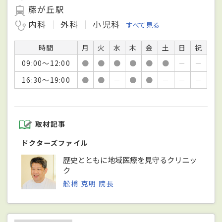
藤が丘駅
内科
外科
小児科
すべて見る
時間
月
火
水
木
金
土
日
祝
09:00～12:00
●
●
●
●
●
●
－
－
16:30～19:00
●
●
－
●
●
－
－
－
取材記事
ドクターズファイル
歴史とともに地域医療を見守るクリニッ
ク
舩橋 克明 院長