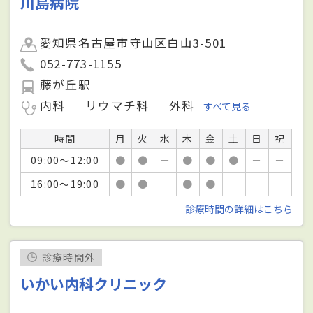
川島病院
愛知県名古屋市守山区白山3-501
052-773-1155
藤が丘駅
内科
リウマチ科
外科
すべて見る
時間
月
火
水
木
金
土
日
祝
09:00～12:00
●
●
－
●
●
●
－
－
16:00～19:00
●
●
－
●
●
－
－
－
診療時間の詳細はこちら
診療時間外
いかい内科クリニック