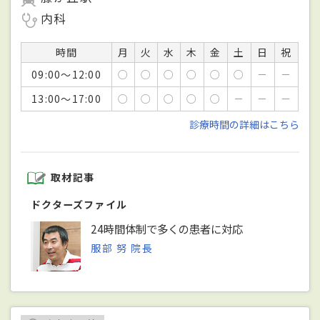
内科
時間
月
火
水
木
金
土
日
祝
09:00～12:00
○
○
○
○
○
○
－
－
13:00～17:00
○
○
○
○
○
－
－
－
診療時間の詳細はこちら
取材記事
ドクターズファイル
24時間体制で多くの患者に対応
服部 努 院長