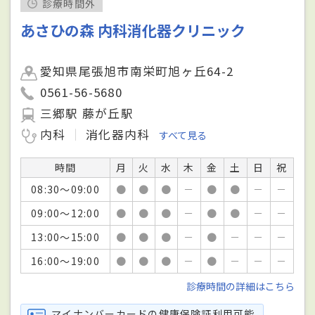
診療時間外
あさひの森 内科消化器クリニック
愛知県尾張旭市南栄町旭ヶ丘64-2
0561-56-5680
三郷駅 藤が丘駅
内科
消化器内科
すべて見る
時間
月
火
水
木
金
土
日
祝
08:30～09:00
●
●
●
－
●
●
－
－
09:00～12:00
●
●
●
－
●
●
－
－
13:00～15:00
●
●
●
－
●
－
－
－
16:00～19:00
●
●
●
－
●
－
－
－
診療時間の詳細はこちら
マイナンバーカードの健康保険証利用可能