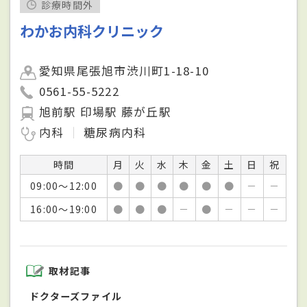
診療時間外
わかお内科クリニック
愛知県尾張旭市渋川町1-18-10
0561-55-5222
旭前駅 印場駅 藤が丘駅
内科
糖尿病内科
時間
月
火
水
木
金
土
日
祝
09:00～12:00
●
●
●
●
●
●
－
－
16:00～19:00
●
●
●
－
●
－
－
－
取材記事
ドクターズファイル