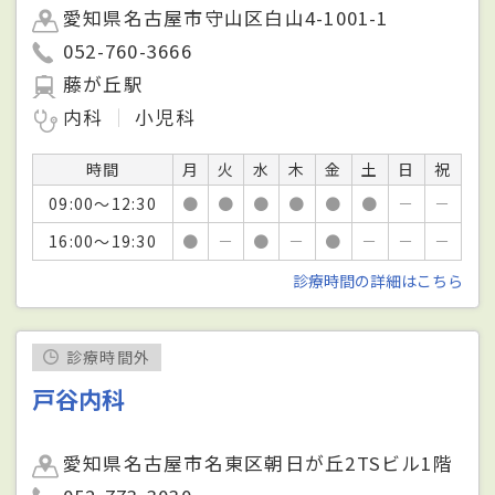
愛知県名古屋市守山区白山4-1001-1
052-760-3666
藤が丘駅
内科
小児科
時間
月
火
水
木
金
土
日
祝
09:00～12:30
●
●
●
●
●
●
－
－
16:00～19:30
●
－
●
－
●
－
－
－
診療時間の詳細はこちら
診療時間外
戸谷内科
愛知県名古屋市名東区朝日が丘2TSビル1階