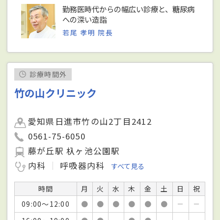
勤務医時代からの幅広い診療と、糖尿病
への深い造詣
若尾 孝明 院長
診療時間外
竹の山クリニック
愛知県日進市竹の山2丁目2412
0561-75-6050
藤が丘駅 杁ヶ池公園駅
内科
呼吸器内科
すべて見る
時間
月
火
水
木
金
土
日
祝
09:00～12:00
●
●
●
●
●
●
－
－