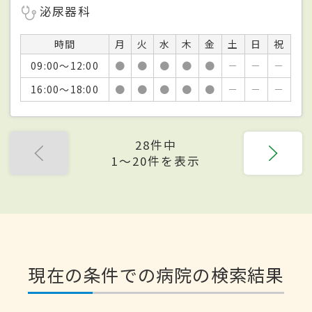
泌尿器科
時間
月
火
水
木
金
土
日
祝
09:00～12:00
●
●
●
●
●
－
－
－
16:00～18:00
●
●
●
●
●
－
－
－
28件中
1〜20件を表示
現在の条件での病院の検索結果