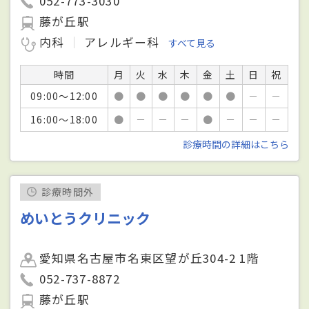
052-773-3030
藤が丘駅
内科
アレルギー科
すべて見る
時間
月
火
水
木
金
土
日
祝
09:00～12:00
●
●
●
●
●
●
－
－
16:00～18:00
●
－
－
－
●
－
－
－
診療時間の詳細はこちら
診療時間外
めいとうクリニック
愛知県名古屋市名東区望が丘304-2 1階
052-737-8872
藤が丘駅