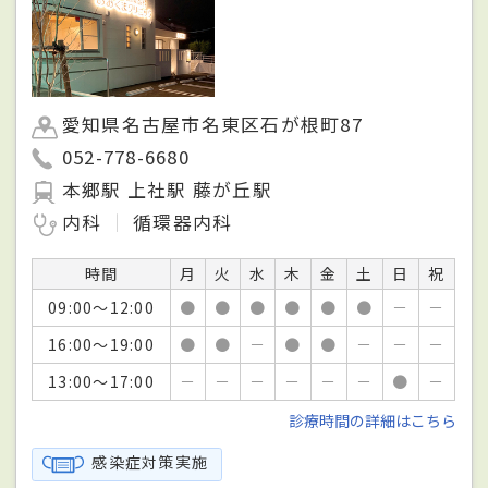
愛知県名古屋市名東区石が根町87
052-778-6680
本郷駅 上社駅 藤が丘駅
内科
循環器内科
時間
月
火
水
木
金
土
日
祝
09:00～12:00
●
●
●
●
●
●
－
－
16:00～19:00
●
●
－
●
●
－
－
－
13:00～17:00
－
－
－
－
－
－
●
－
診療時間の詳細はこちら
感染症対策実施