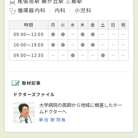
尾張旭駅 藤が丘駅 三郷駅
循環器内科
内科
小児科
時間
月
火
水
木
金
土
日
祝
09:00～12:00
●
●
－
●
●
－
－
－
16:00～19:00
●
●
－
●
●
－
－
－
09:00～12:30
－
－
●
－
－
●
－
－
取材記事
ドクターズファイル
大学病院の医師から地域に根差したホー
ムドクターへ
新谷 理 院長