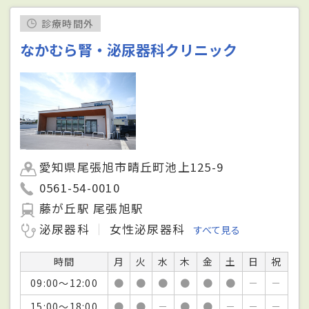
診療時間外
なかむら腎・泌尿器科クリニック
愛知県尾張旭市晴丘町池上125-9
0561-54-0010
藤が丘駅 尾張旭駅
泌尿器科
女性泌尿器科
すべて見る
時間
月
火
水
木
金
土
日
祝
09:00～12:00
●
●
●
●
●
●
－
－
15:00～18:00
●
●
－
●
●
－
－
－