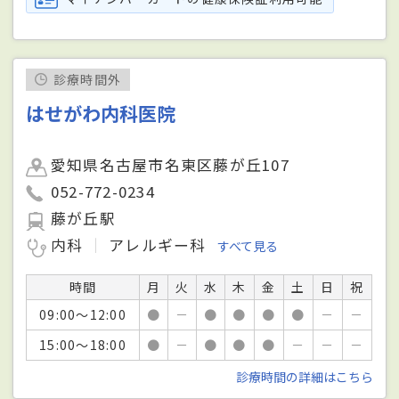
診療時間外
はせがわ内科医院
愛知県名古屋市名東区藤が丘107
052-772-0234
藤が丘駅
内科
アレルギー科
すべて見る
時間
月
火
水
木
金
土
日
祝
09:00～12:00
●
－
●
●
●
●
－
－
15:00～18:00
●
－
●
●
●
－
－
－
診療時間の詳細はこちら