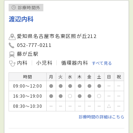
診療時間外
渡辺内科
愛知県名古屋市名東区照が丘212
052-777-0211
藤が丘駅
内科
小児科
循環器内科
すべて見る
時間
月
火
水
木
金
土
日
祝
09:00～12:00
●
●
●
●
●
●
－
－
16:30～19:00
●
●
○
●
●
○
－
－
08:30～10:30
－
－
－
－
－
－
△
－
診療時間の詳細はこちら