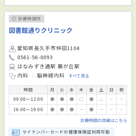
診療時間外
図書館通りクリニック
愛知県長久手市仲田1104
0561-56-0093
はなみずき通駅 藤が丘駅
内科
脳神経内科
すべて見る
時間
月
火
水
木
金
土
日
祝
09:00～12:00
●
●
●
○
●
△
－
－
16:00～19:00
●
●
●
－
●
－
－
－
診療時間の詳細はこちら
マイナンバーカードの健康保険証利用可能