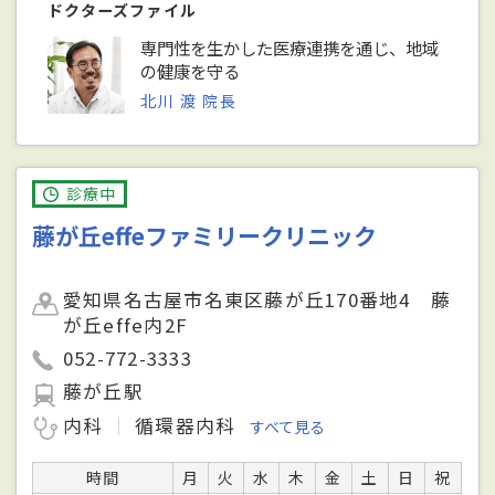
ドクターズファイル
専門性を生かした医療連携を通じ、地域
の健康を守る
北川 渡 院長
診療中
藤が丘effeファミリークリニック
愛知県名古屋市名東区藤が丘170番地4 藤
が丘effe内2F
052-772-3333
藤が丘駅
内科
循環器内科
すべて見る
時間
月
火
水
木
金
土
日
祝