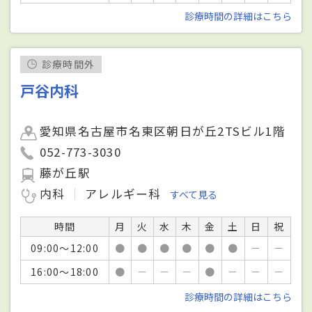
診療時間の詳細はこちら
診療時間外
戸谷内科
愛知県名古屋市名東区朝日が丘2TSビル1階
052-773-3030
藤が丘駅
内科
アレルギー科
すべて見る
時間
月
火
水
木
金
土
日
祝
09:00～12:00
●
●
●
●
●
●
－
－
16:00～18:00
●
－
－
－
●
－
－
－
診療時間の詳細はこちら