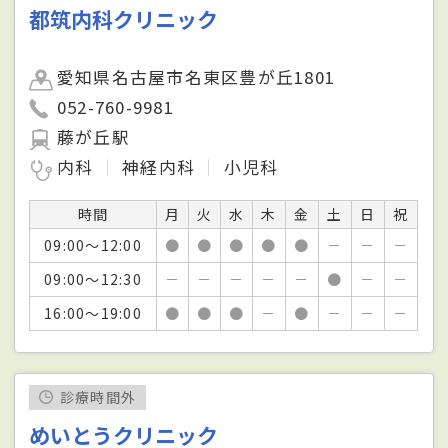
都筑内科クリニック
愛知県名古屋市名東区豊が丘1801
052-760-9981
藤が丘駅
内科
神経内科
小児科
時間
月
火
水
木
金
土
日
祝
09:00～12:00
●
●
●
●
●
－
－
－
09:00～12:30
－
－
－
－
－
●
－
－
16:00～19:00
●
●
●
－
●
－
－
－
診療時間外
めいとうクリニック