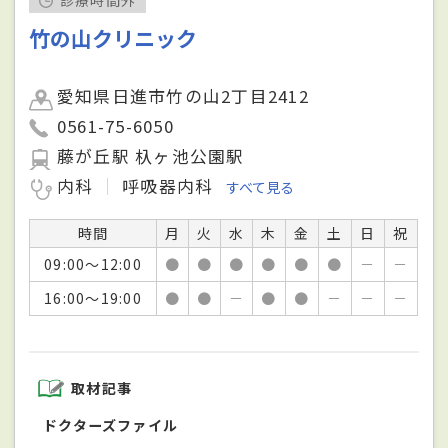
診療時間外
竹の山クリニック
愛知県日進市竹の山2丁目2412
0561-75-6050
藤が丘駅 杁ヶ池公園駅
内科
呼吸器内科
すべて見る
時間
月
火
水
木
金
土
日
祝
09:00～12:00
●
●
●
●
●
●
－
－
16:00～19:00
●
●
－
●
●
－
－
－
取材記事
ドクターズファイル