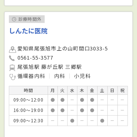
診療時間外
しんたに医院
愛知県尾張旭市上の山町間口3033-5
0561-55-3577
尾張旭駅 藤が丘駅 三郷駅
循環器内科
内科
小児科
時間
月
火
水
木
金
土
日
祝
09:00～12:00
●
●
－
●
●
－
－
－
16:00～19:00
●
●
－
●
●
－
－
－
09:00～12:30
－
－
●
－
－
●
－
－