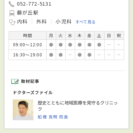
052-772-5131
藤が丘駅
内科
外科
小児科
すべて見る
時間
月
火
水
木
金
土
日
祝
09:00～12:00
●
●
●
●
●
●
－
－
16:30～19:00
●
●
－
●
●
－
－
－
取材記事
ドクターズファイル
歴史とともに地域医療を見守るクリニッ
ク
舩橋 克明 院長