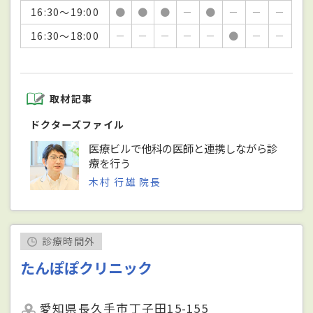
16:30～19:00
●
●
●
－
●
－
－
－
16:30～18:00
－
－
－
－
－
●
－
－
取材記事
ドクターズファイル
医療ビルで他科の医師と連携しながら診
療を行う
木村 行雄 院長
診療時間外
たんぽぽクリニック
愛知県長久手市丁子田15-155