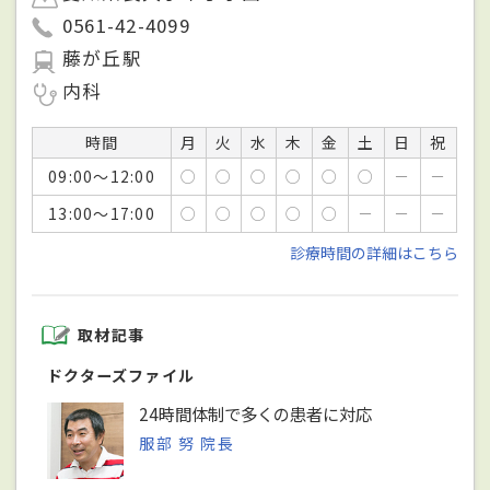
0561-42-4099
藤が丘駅
内科
時間
月
火
水
木
金
土
日
祝
09:00～12:00
○
○
○
○
○
○
－
－
13:00～17:00
○
○
○
○
○
－
－
－
診療時間の詳細はこちら
取材記事
ドクターズファイル
24時間体制で多くの患者に対応
服部 努 院長