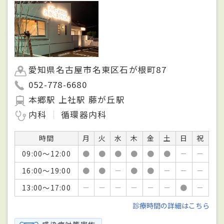
愛知県名古屋市名東区石が根町87
052-778-6680
本郷駅 上社駅 藤が丘駅
内科
循環器内科
時間
月
火
水
木
金
土
日
祝
09:00～12:00
●
●
●
●
●
●
－
－
16:00～19:00
●
●
－
●
●
－
－
－
13:00～17:00
－
－
－
－
－
－
●
－
診療時間の詳細はこちら