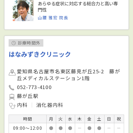
あらゆる症状に対応する総合力と高い専
門性
山腰 雅宏 院長
診療時間外
はなみずきクリニック
愛知県名古屋市名東区藤見が丘25-2 藤が
丘メディカルステーション1階
052-773-4100
藤が丘駅
内科
消化器内科
時間
月
火
水
木
金
土
日
祝
09:00～12:00
●
●
●
－
●
●
－
－