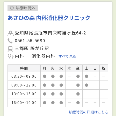
診療時間外
あさひの森 内科消化器クリニック
愛知県尾張旭市南栄町旭ヶ丘64-2
0561-56-5680
三郷駅 藤が丘駅
内科
消化器内科
すべて見る
時間
月
火
水
木
金
土
日
祝
08:30～09:00
●
●
●
－
●
●
－
－
09:00～12:00
●
●
●
－
●
●
－
－
13:00～15:00
●
●
●
－
●
－
－
－
16:00～19:00
●
●
●
－
●
－
－
－
診療時間の詳細はこちら