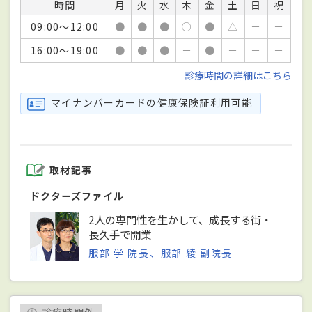
時間
月
火
水
木
金
土
日
祝
09:00～12:00
●
●
●
○
●
△
－
－
16:00～19:00
●
●
●
－
●
－
－
－
診療時間の詳細はこちら
マイナンバーカードの健康保険証利用可能
取材記事
ドクターズファイル
2人の専門性を生かして、成長する街・
長久手で開業
服部 学 院長、服部 綾 副院長