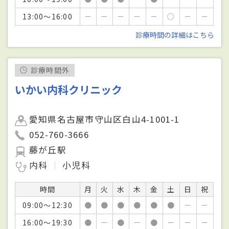
13:00～16:00
－
－
－
－
－
○
－
－
診療時間の詳細はこちら
診療時間外
いかい内科クリニック
愛知県名古屋市守山区白山4-1001-1
052-760-3666
藤が丘駅
内科
小児科
時間
月
火
水
木
金
土
日
祝
09:00～12:30
●
●
●
●
●
●
－
－
16:00～19:30
●
－
●
－
●
－
－
－