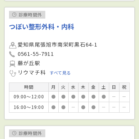
診療時間外
つぼい整形外科・内科
愛知県尾張旭市南栄町黒石64-1
0561-55-7911
藤が丘駅
リウマチ科
すべて見る
時間
月
火
水
木
金
土
日
祝
09:00～12:00
●
●
●
●
●
●
－
－
16:00～19:00
●
●
－
●
●
－
－
－
診療時間外