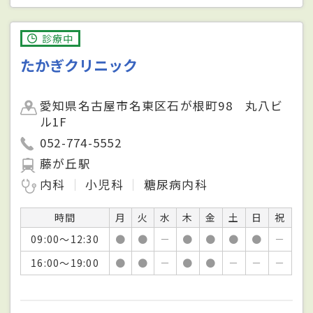
診療中
たかぎクリニック
愛知県名古屋市名東区石が根町98 丸八ビ
ル1F
052-774-5552
藤が丘駅
内科
小児科
糖尿病内科
時間
月
火
水
木
金
土
日
祝
09:00～12:30
●
●
－
●
●
●
●
－
16:00～19:00
●
●
－
●
●
－
－
－