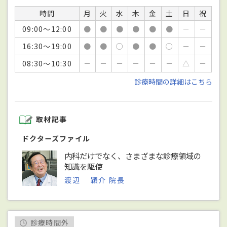
時間
月
火
水
木
金
土
日
祝
09:00～12:00
●
●
●
●
●
●
－
－
16:30～19:00
●
●
○
●
●
○
－
－
08:30～10:30
－
－
－
－
－
－
△
－
診療時間の詳細はこちら
取材記事
ドクターズファイル
内科だけでなく、さまざまな診療領域の
知識を駆使
渡辺 穎介 院長
診療時間外