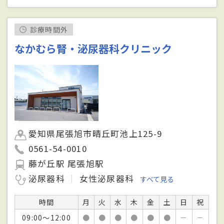
診療時間外
なかむら腎・泌尿器科クリニック
愛知県尾張旭市晴丘町池上125-9
0561-54-0010
藤が丘駅 尾張旭駅
泌尿器科
女性泌尿器科
すべて見る
時間
月
火
水
木
金
土
日
祝
09:00～12:00
●
●
●
●
●
●
－
－