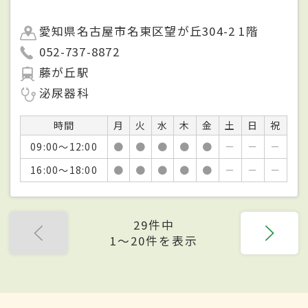
愛知県名古屋市名東区望が丘304-2 1階
052-737-8872
藤が丘駅
泌尿器科
時間
月
火
水
木
金
土
日
祝
09:00～12:00
●
●
●
●
●
－
－
－
16:00～18:00
●
●
●
●
●
－
－
－
29件中
1〜20件を表示