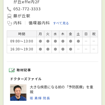
が丘effe内2F
052-772-3333
藤が丘駅
内科
循環器内科
すべて見る
時間
月
火
水
木
金
土
日
祝
09:00～13:00
●
●
●
●
●
●
－
－
16:30～19:30
●
●
●
●
●
－
－
－
取材記事
ドクターズファイル
大きな疾患になる前の「予防医療」を重
視
坂 勇輝 院長