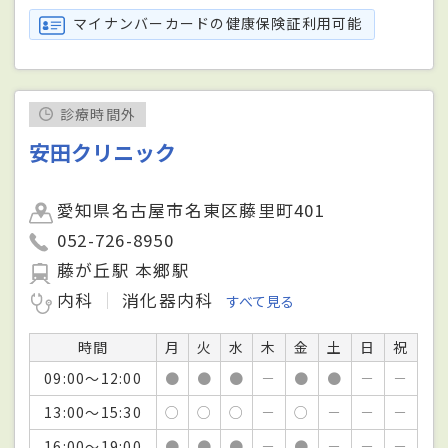
マイナンバーカードの健康保険証利用可能
診療時間外
安田クリニック
愛知県名古屋市名東区藤里町401
052-726-8950
藤が丘駅 本郷駅
内科
消化器内科
すべて見る
時間
月
火
水
木
金
土
日
祝
09:00～12:00
●
●
●
－
●
●
－
－
13:00～15:30
○
○
○
－
○
－
－
－
16:00～19:00
●
●
●
－
●
－
－
－