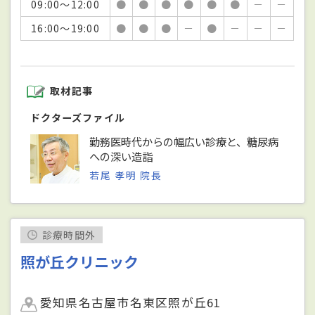
09:00～12:00
●
●
●
●
●
●
－
－
16:00～19:00
●
●
●
－
●
－
－
－
取材記事
ドクターズファイル
勤務医時代からの幅広い診療と、糖尿病
への深い造詣
若尾 孝明 院長
診療時間外
照が丘クリニック
愛知県名古屋市名東区照が丘61