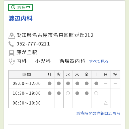
診療中
渡辺内科
愛知県名古屋市名東区照が丘212
052-777-0211
藤が丘駅
内科
小児科
循環器内科
すべて見る
時間
月
火
水
木
金
土
日
祝
09:00～12:00
●
●
●
●
●
●
－
－
16:30～19:00
●
●
○
●
●
○
－
－
08:30～10:30
－
－
－
－
－
－
△
－
診療時間の詳細はこちら