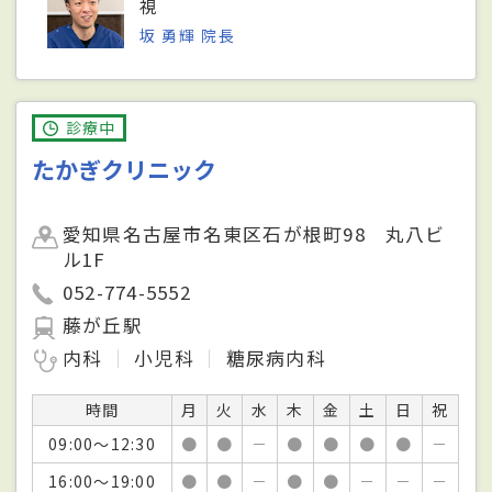
視
坂 勇輝 院長
診療中
たかぎクリニック
愛知県名古屋市名東区石が根町98 丸八ビ
ル1F
052-774-5552
藤が丘駅
内科
小児科
糖尿病内科
時間
月
火
水
木
金
土
日
祝
09:00～12:30
●
●
－
●
●
●
●
－
16:00～19:00
●
●
－
●
●
－
－
－