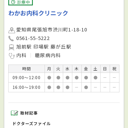
診療中
わかお内科クリニック
愛知県尾張旭市渋川町1-18-10
0561-55-5222
旭前駅 印場駅 藤が丘駅
内科
糖尿病内科
時間
月
火
水
木
金
土
日
祝
09:00～12:00
●
●
●
●
●
●
－
－
16:00～19:00
●
●
●
－
●
－
－
－
取材記事
ドクターズファイル