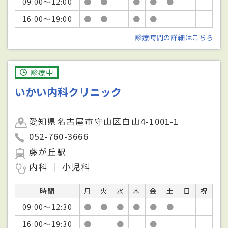
09:00～12:00
●
●
－
●
●
●
－
－
16:00～19:00
●
●
－
●
●
－
－
－
診療時間の詳細はこちら
診療中
いかい内科クリニック
愛知県名古屋市守山区白山4-1001-1
052-760-3666
藤が丘駅
内科
小児科
時間
月
火
水
木
金
土
日
祝
09:00～12:30
●
●
●
●
●
●
－
－
16:00～19:30
●
－
●
－
●
－
－
－