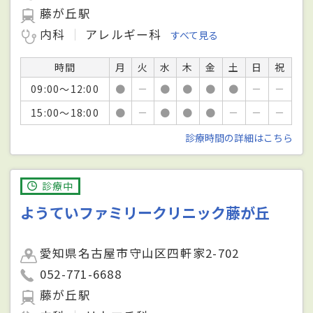
藤が丘駅
内科
アレルギー科
すべて見る
時間
月
火
水
木
金
土
日
祝
09:00～12:00
●
－
●
●
●
●
－
－
15:00～18:00
●
－
●
●
●
－
－
－
診療時間の詳細はこちら
診療中
ようていファミリークリニック藤が丘
愛知県名古屋市守山区四軒家2-702
052-771-6688
藤が丘駅