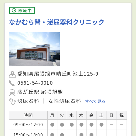
診療中
なかむら腎・泌尿器科クリニック
愛知県尾張旭市晴丘町池上125-9
0561-54-0010
藤が丘駅 尾張旭駅
泌尿器科
女性泌尿器科
すべて見る
時間
月
火
水
木
金
土
日
祝
09:00～12:00
●
●
●
●
●
●
－
－
15:00～18:00
●
●
－
●
●
－
－
－