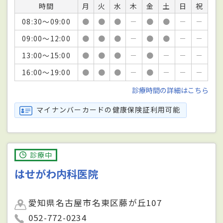
時間
月
火
水
木
金
土
日
祝
08:30～09:00
●
●
●
－
●
●
－
－
09:00～12:00
●
●
●
－
●
●
－
－
13:00～15:00
●
●
●
－
●
－
－
－
16:00～19:00
●
●
●
－
●
－
－
－
診療時間の詳細はこちら
マイナンバーカードの健康保険証利用可能
診療中
はせがわ内科医院
愛知県名古屋市名東区藤が丘107
052-772-0234