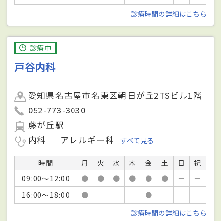
診療時間の詳細はこちら
診療中
戸谷内科
愛知県名古屋市名東区朝日が丘2TSビル1階
052-773-3030
藤が丘駅
内科
アレルギー科
すべて見る
時間
月
火
水
木
金
土
日
祝
09:00～12:00
●
●
●
●
●
●
－
－
16:00～18:00
●
－
－
－
●
－
－
－
診療時間の詳細はこちら