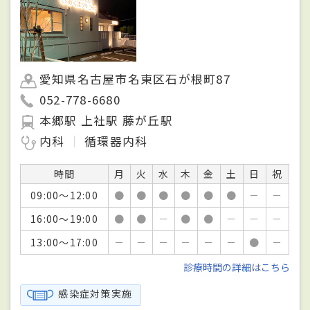
愛知県名古屋市名東区石が根町87
052-778-6680
本郷駅 上社駅 藤が丘駅
内科
循環器内科
時間
月
火
水
木
金
土
日
祝
09:00～12:00
●
●
●
●
●
●
－
－
16:00～19:00
●
●
－
●
●
－
－
－
13:00～17:00
－
－
－
－
－
－
●
－
診療時間の詳細はこちら
感染症対策実施