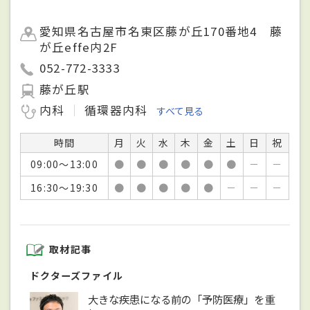
愛知県名古屋市名東区藤が丘170番地4 藤
が丘effe内2F
052-772-3333
藤が丘駅
内科
循環器内科
すべて見る
時間
月
火
水
木
金
土
日
祝
09:00～13:00
●
●
●
●
●
●
－
－
16:30～19:30
●
●
●
●
●
－
－
－
取材記事
ドクターズファイル
大きな疾患になる前の「予防医療」を重