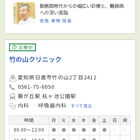
勤務医時代からの幅広い診療と、糖尿病
への深い造詣
若尾 孝明 院長
診療中
竹の山クリニック
愛知県日進市竹の山2丁目2412
0561-75-6050
藤が丘駅 杁ヶ池公園駅
内科
呼吸器内科
すべて見る
時間
月
火
水
木
金
土
日
祝
09:00～12:00
●
●
●
●
●
●
－
－