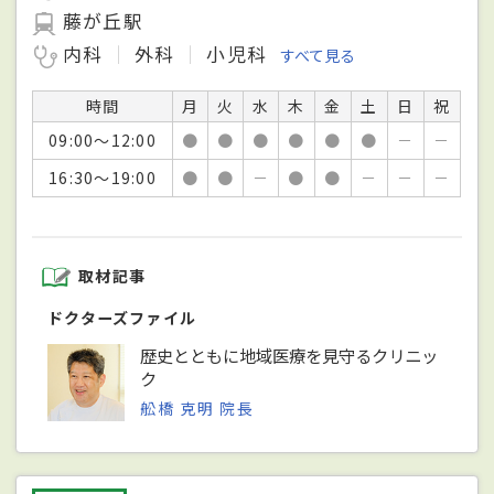
藤が丘駅
内科
外科
小児科
すべて見る
時間
月
火
水
木
金
土
日
祝
09:00～12:00
●
●
●
●
●
●
－
－
16:30～19:00
●
●
－
●
●
－
－
－
取材記事
ドクターズファイル
歴史とともに地域医療を見守るクリニッ
ク
舩橋 克明 院長