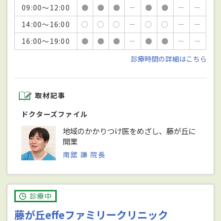
09:00～12:00
●
●
●
－
●
●
－
－
14:00～16:00
○
○
○
－
○
○
－
－
16:00～19:00
●
●
●
－
●
●
－
－
診療時間の詳細はこちら
取材記事
ドクターズファイル
地域のかかりつけ医をめざし、藤が丘に
開業
南舘 謙 院長
診療中
藤が丘effeファミリークリニック