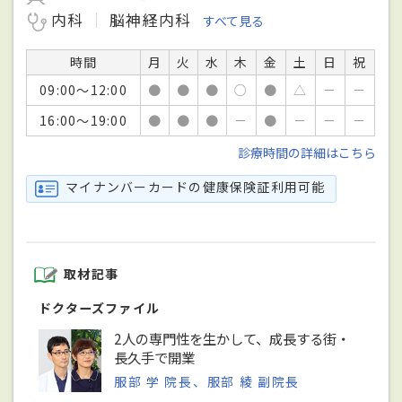
内科
脳神経内科
すべて見る
時間
月
火
水
木
金
土
日
祝
09:00～12:00
●
●
●
○
●
△
－
－
16:00～19:00
●
●
●
－
●
－
－
－
診療時間の詳細はこちら
マイナンバーカードの健康保険証利用可能
取材記事
ドクターズファイル
2人の専門性を生かして、成長する街・
長久手で開業
服部 学 院長、服部 綾 副院長