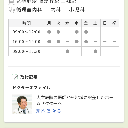
尾張旭駅 藤が丘駅 三郷駅
循環器内科
内科
小児科
時間
月
火
水
木
金
土
日
祝
09:00～12:00
●
●
－
●
●
－
－
－
16:00～19:00
●
●
－
●
●
－
－
－
09:00～12:30
－
－
●
－
－
●
－
－
取材記事
ドクターズファイル
大学病院の医師から地域に根差したホー
ムドクターへ
新谷 理 院長