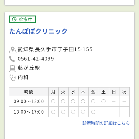
診療中
たんぽぽクリニック
愛知県長久手市丁子田15-155
0561-42-4099
藤が丘駅
内科
時間
月
火
水
木
金
土
日
祝
09:00～12:00
○
○
○
○
○
○
－
－
13:00～17:00
○
○
○
○
○
－
－
－
診療時間の詳細はこちら