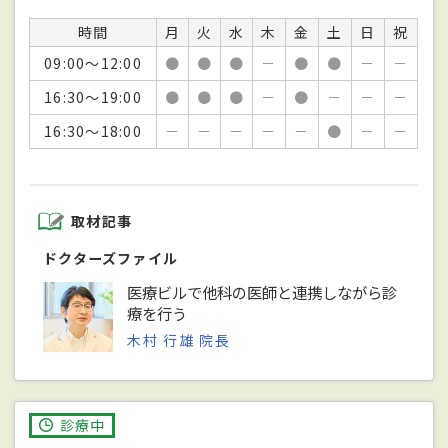
時間
月
火
水
木
金
土
日
祝
09:00～12:00
●
●
●
－
●
●
－
－
16:30～19:00
●
●
●
－
●
－
－
－
16:30～18:00
－
－
－
－
－
●
－
－
取材記事
ドクターズファイル
医療ビルで他科の医師と連携しながら診
療を行う
木村 行雄 院長
診療中