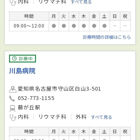
内科
リウマチ科
すべて見る
時間
月
火
水
木
金
土
日
祝
09:00～12:00
●
●
●
●
●
●
－
－
診療時間の詳細はこちら
診療中
川島病院
愛知県名古屋市守山区白山3-501
052-773-1155
藤が丘駅
内科
リウマチ科
外科
すべて見る
時間
月
火
水
木
金
土
日
祝