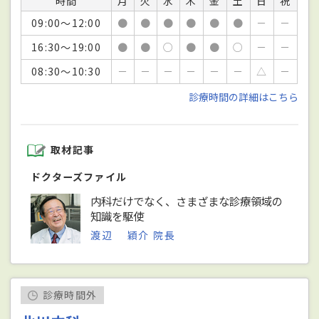
時間
月
火
水
木
金
土
日
祝
09:00～12:00
●
●
●
●
●
●
－
－
16:30～19:00
●
●
○
●
●
○
－
－
08:30～10:30
－
－
－
－
－
－
△
－
診療時間の詳細はこちら
取材記事
ドクターズファイル
内科だけでなく、さまざまな診療領域の
知識を駆使
渡辺 穎介 院長
診療時間外