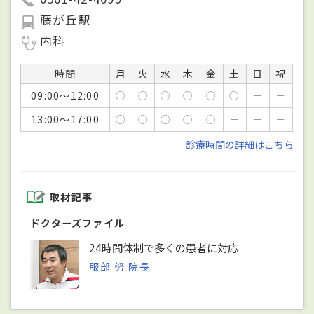
藤が丘駅
内科
時間
月
火
水
木
金
土
日
祝
09:00～12:00
○
○
○
○
○
○
－
－
13:00～17:00
○
○
○
○
○
－
－
－
診療時間の詳細はこちら
取材記事
ドクターズファイル
24時間体制で多くの患者に対応
服部 努 院長