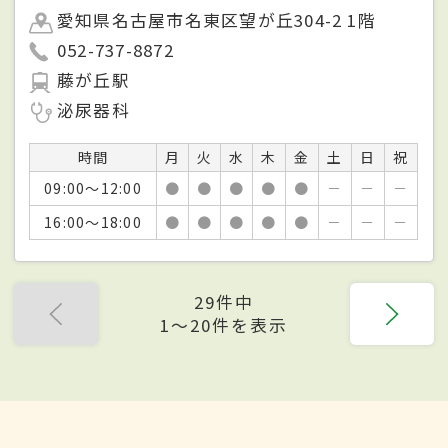
愛知県名古屋市名東区望が丘304-2 1階
052-737-8872
藤が丘駅
泌尿器科
時間
月
火
水
木
金
土
日
祝
09:00～12:00
●
●
●
●
●
－
－
－
16:00～18:00
●
●
●
●
●
－
－
－
29件中
1〜20件を表示