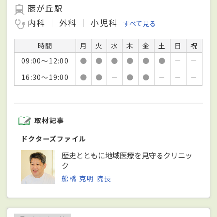
藤が丘駅
内科
外科
小児科
すべて見る
時間
月
火
水
木
金
土
日
祝
09:00～12:00
●
●
●
●
●
●
－
－
16:30～19:00
●
●
－
●
●
－
－
－
取材記事
ドクターズファイル
歴史とともに地域医療を見守るクリニッ
ク
舩橋 克明 院長