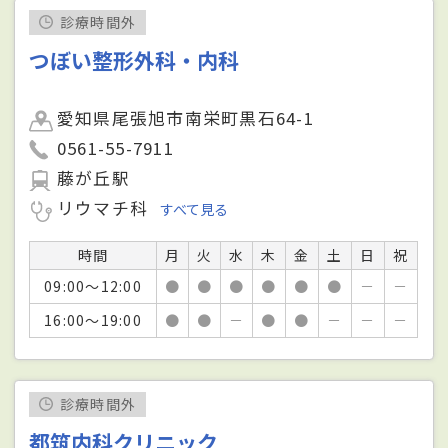
診療時間外
つぼい整形外科・内科
愛知県尾張旭市南栄町黒石64-1
0561-55-7911
藤が丘駅
リウマチ科
すべて見る
時間
月
火
水
木
金
土
日
祝
09:00～12:00
●
●
●
●
●
●
－
－
16:00～19:00
●
●
－
●
●
－
－
－
診療時間外
都筑内科クリニック