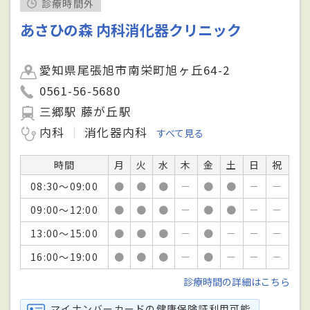
診療時間外
あさひの森 内科消化器クリニック
愛知県尾張旭市南栄町旭ヶ丘64-2
0561-56-5680
三郷駅 藤が丘駅
内科
消化器内科
すべて見る
時間
月
火
水
木
金
土
日
祝
08:30～09:00
●
●
●
－
●
●
－
－
09:00～12:00
●
●
●
－
●
●
－
－
13:00～15:00
●
●
●
－
●
－
－
－
16:00～19:00
●
●
●
－
●
－
－
－
診療時間の詳細はこちら
マイナンバーカードの健康保険証利用可能