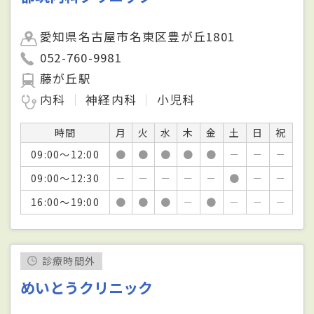
愛知県名古屋市名東区豊が丘1801
052-760-9981
藤が丘駅
内科
神経内科
小児科
時間
月
火
水
木
金
土
日
祝
09:00～12:00
●
●
●
●
●
－
－
－
09:00～12:30
－
－
－
－
－
●
－
－
16:00～19:00
●
●
●
－
●
－
－
－
診療時間外
めいとうクリニック