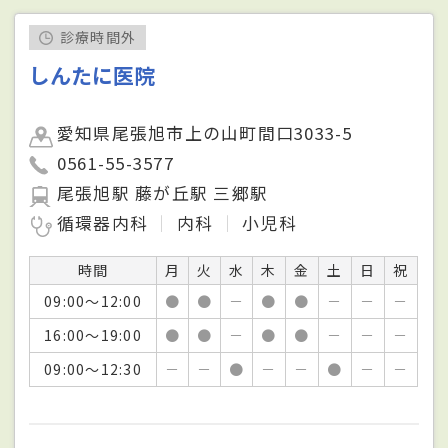
診療時間外
しんたに医院
愛知県尾張旭市上の山町間口3033-5
0561-55-3577
尾張旭駅 藤が丘駅 三郷駅
循環器内科
内科
小児科
時間
月
火
水
木
金
土
日
祝
09:00～12:00
●
●
－
●
●
－
－
－
16:00～19:00
●
●
－
●
●
－
－
－
09:00～12:30
－
－
●
－
－
●
－
－