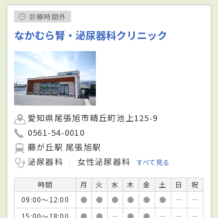
診療時間外
なかむら腎・泌尿器科クリニック
愛知県尾張旭市晴丘町池上125-9
0561-54-0010
藤が丘駅 尾張旭駅
泌尿器科
女性泌尿器科
すべて見る
時間
月
火
水
木
金
土
日
祝
09:00～12:00
●
●
●
●
●
●
－
－
15:00～18:00
●
●
－
●
●
－
－
－