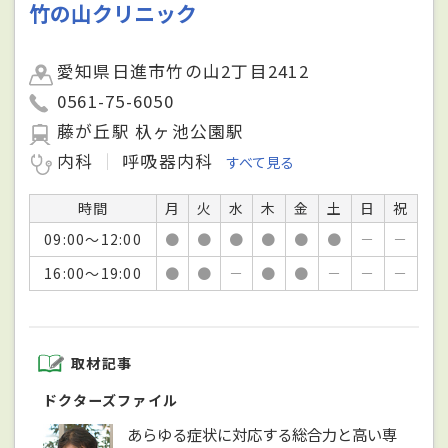
竹の山クリニック
愛知県日進市竹の山2丁目2412
0561-75-6050
藤が丘駅 杁ヶ池公園駅
内科
呼吸器内科
すべて見る
時間
月
火
水
木
金
土
日
祝
09:00～12:00
●
●
●
●
●
●
－
－
16:00～19:00
●
●
－
●
●
－
－
－
取材記事
ドクターズファイル
あらゆる症状に対応する総合力と高い専