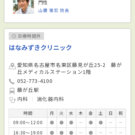
門性
山腰 雅宏 院長
診療時間外
はなみずきクリニック
愛知県名古屋市名東区藤見が丘25-2 藤が
丘メディカルステーション1階
052-773-4100
藤が丘駅
内科
消化器内科
時間
月
火
水
木
金
土
日
祝
09:00～12:00
●
●
●
－
●
●
－
－
16:30～19:00
●
●
●
－
●
－
－
－