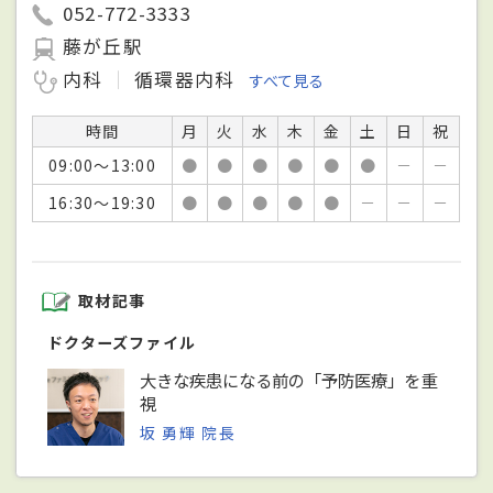
052-772-3333
藤が丘駅
内科
循環器内科
すべて見る
時間
月
火
水
木
金
土
日
祝
09:00～13:00
●
●
●
●
●
●
－
－
16:30～19:30
●
●
●
●
●
－
－
－
取材記事
ドクターズファイル
大きな疾患になる前の「予防医療」を重
視
坂 勇輝 院長