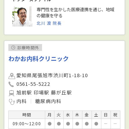
専門性を生かした医療連携を通じ、地域
の健康を守る
北川 渡 院長
診療時間外
わかお内科クリニック
愛知県尾張旭市渋川町1-18-10
0561-55-5222
旭前駅 印場駅 藤が丘駅
内科
糖尿病内科
時間
月
火
水
木
金
土
日
祝
09:00～12:00
●
●
●
●
●
●
－
－