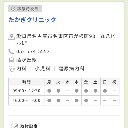
診療時間外
たかぎクリニック
愛知県名古屋市名東区石が根町98 丸八ビ
ル1F
052-774-5552
藤が丘駅
内科
小児科
糖尿病内科
時間
月
火
水
木
金
土
日
祝
09:00～12:30
●
●
－
●
●
●
●
－
16:00～19:00
●
●
－
●
●
－
－
－
取材記事