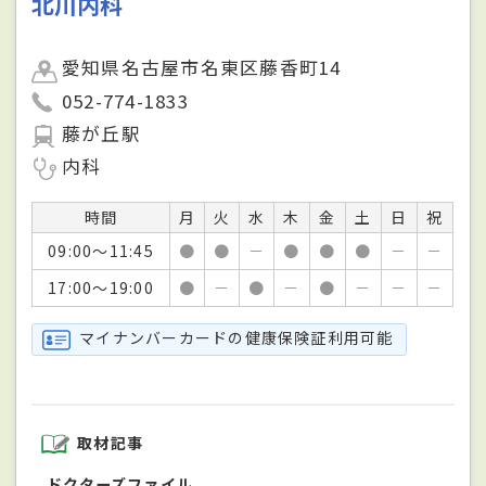
北川内科
愛知県名古屋市名東区藤香町14
052-774-1833
藤が丘駅
内科
時間
月
火
水
木
金
土
日
祝
09:00～11:45
●
●
－
●
●
●
－
－
17:00～19:00
●
－
●
－
●
－
－
－
マイナンバーカードの健康保険証利用可能
取材記事
ドクターズファイル