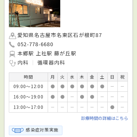
愛知県名古屋市名東区石が根町87
052-778-6680
本郷駅 上社駅 藤が丘駅
内科
循環器内科
時間
月
火
水
木
金
土
日
祝
09:00～12:00
●
●
●
●
●
●
－
－
16:00～19:00
●
●
－
●
●
－
－
－
13:00～17:00
－
－
－
－
－
－
●
－
診療時間の詳細はこちら
感染症対策実施