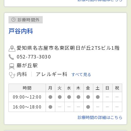
診療時間外
戸谷内科
愛知県名古屋市名東区朝日が丘2TSビル1階
052-773-3030
藤が丘駅
内科
アレルギー科
すべて見る
時間
月
火
水
木
金
土
日
祝
09:00～12:00
●
●
●
●
●
●
－
－
16:00～18:00
●
－
－
－
●
－
－
－
診療時間の詳細はこちら