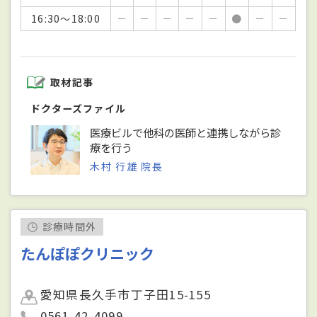
16:30～18:00
－
－
－
－
－
●
－
－
取材記事
ドクターズファイル
医療ビルで他科の医師と連携しながら診
療を行う
木村 行雄 院長
診療時間外
たんぽぽクリニック
愛知県長久手市丁子田15-155
0561-42-4099