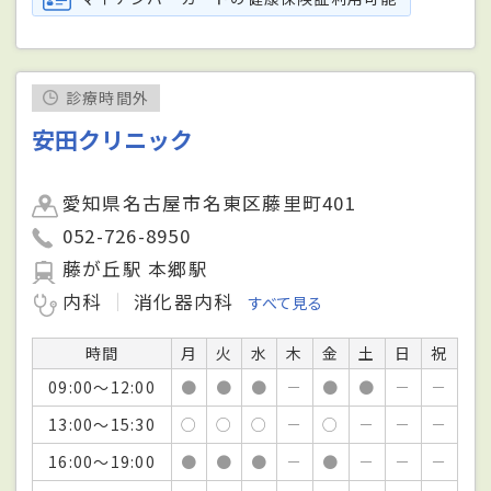
診療時間外
安田クリニック
愛知県名古屋市名東区藤里町401
052-726-8950
藤が丘駅 本郷駅
内科
消化器内科
すべて見る
時間
月
火
水
木
金
土
日
祝
09:00～12:00
●
●
●
－
●
●
－
－
13:00～15:30
○
○
○
－
○
－
－
－
16:00～19:00
●
●
●
－
●
－
－
－