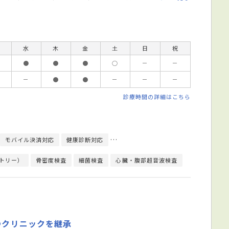
水
木
金
土
日
祝
●
●
●
○
－
－
－
●
●
－
－
－
診療時間の詳細はこちら
モバイル決済対応
健康診断対応
日本ペインクリニック学会ペインクリニ
トリー）
骨密度検査
細菌検査
心臓・腹部超音波検査
心臓超音波（
つクリニックを継承