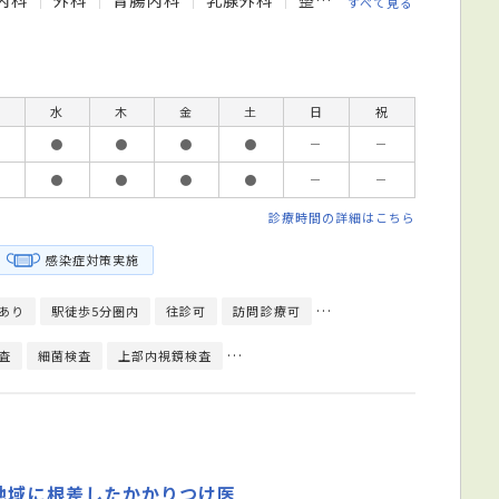
すべて見る
水
木
金
土
日
祝
●
●
●
●
－
－
●
●
●
●
－
－
診療時間の詳細はこちら
感染症対策実施
あり
駅徒歩5分圏内
往診可
訪問診療可
エレベーターあり
健康
査
細菌検査
上部内視鏡検査
心臓超音波（エコー）検査
心電図検査
地域に根差したかかりつけ医