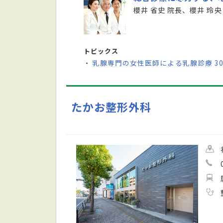
櫻井 省史 院長、櫻井 玲央
トピックス
乳腺専門の女性医師による乳腺診療 3
・
たかお整形外科