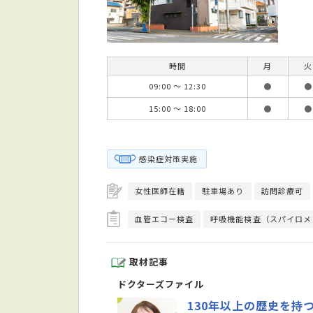
時間
月
火
09:00 ～ 12:30
●
●
15:00 ～ 18:00
●
●
感染症対策実施
女性医師在籍
駐車場あり
訪問診療可
血管エコー検査
呼吸機能検査（スパイロメ
取材記事
ドクターズファイル
130年以上の歴史を持