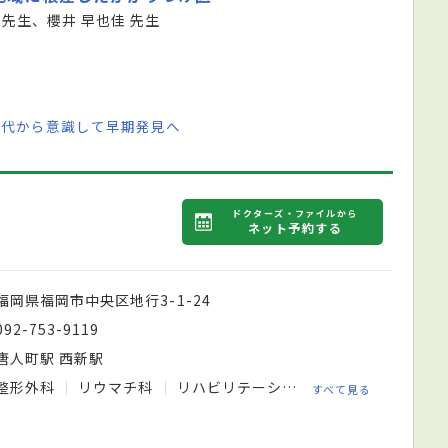
 先生、櫻井 早也佳 先生
0代から意識して早期発見へ
ドクターズ・ファイルから
ネット予約する
福岡県福岡市中央区地行3-1-24
092-753-9119
唐人町駅 西新駅
整形外科
リウマチ科
リハビリテーション科
麻酔科
ペ
すべて見る