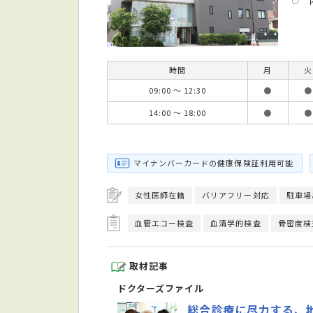
時間
月
火
09:00 ～ 12:30
●
●
14:00 ～ 18:00
●
●
マイナンバーカードの健康保険証利用可能
女性医師在籍
バリアフリー対応
駐車場
血管エコー検査
血清学的検査
骨密度検
取材記事
ドクターズファイル
総合診療に尽力する、