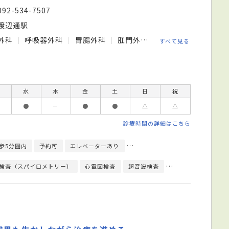
092-534-7507
渡辺通駅
外科
呼吸器外科
胃腸外科
肛門外科
呼吸器外科
心臓
すべて見る
水
木
金
土
日
祝
●
－
●
●
△
△
診療時間の詳細はこちら
歩5分圏内
予約可
エレベーターあり
クレジットカード対応
日本外
検査（スパイロメトリー）
心電図検査
超音波検査
直腸診
尿検査