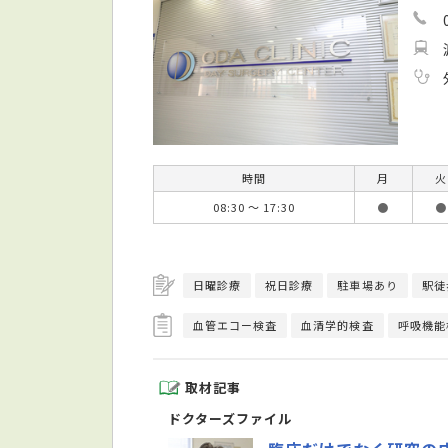
時間
月
火
08:30 ～ 17:30
●
●
日曜診療
祝日診療
駐車場あり
駅徒
血管エコー検査
血清学的検査
呼吸機能
取材記事
ドクターズファイル