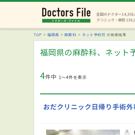
全国のドクター14,35
クリニック・病院 156,
TOP
福岡県
麻酔科
ネット予約可
の検索結果
福岡県の麻酔科、ネット
4
件中
1〜4件を表示
おだクリニック日帰り手術外