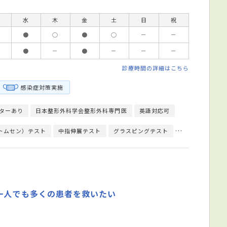
水
木
金
土
日
祝
●
○
●
○
－
－
●
－
●
－
－
－
診療時間の詳細はこちら
感染症対策実施
ターあり
日本整形外科学会整形外科専門医
英語対応可
（トムセン）テスト
中指伸展テスト
グラスピングテスト
チェアーテスト
一人でも多くの患者を救いたい