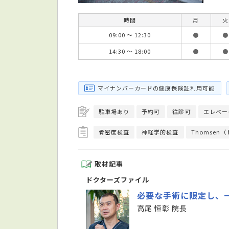
時間
月
火
09:00 ～ 12:30
●
●
14:30 ～ 18:00
●
●
マイナンバーカードの健康保険証利用可能
駐車場あり
予約可
往診可
エレベー
骨密度検査
神経学的検査
Thomsen
取材記事
ドクターズファイル
必要な手術に限定し、
高尾 恒彰 院長