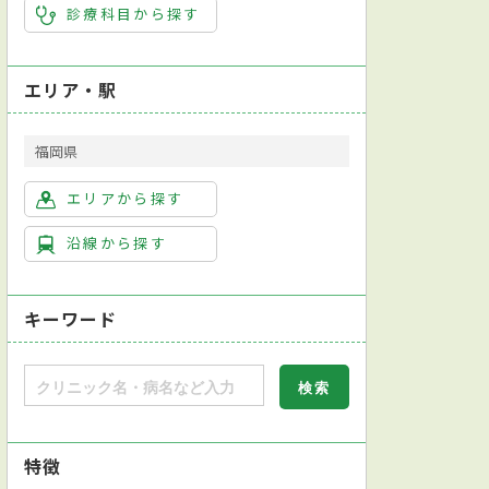
診療科目から探す
血管外科
麻酔科
麻酔科標榜医：沖野秀宣
エリア・駅
福岡県
エリアから探す
沿線から探す
科学会外科専門医
日本消化器外科学会消化器外科専門医
英語対応可
入院
キーワード
肺機能検査
腹部超音波検査
レーザー治療
レントゲン検査
胸腹部
特徴