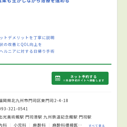
成果も生かしながら治療を進める
リットデメリットを丁寧に説明
状の改善とQOL向上を
径ヘルニアに対する日帰り手術
ネット予約する
※外部予約サイトへ移動します
福岡県北九州市門司区東門司2-4-18
093-321-0541
出光美術館駅 門司港駅 九州鉄道記念館駅 門司駅
内科
小児科
麻酔科
麻酔科標榜医／眞鍋祐美子
すべて見る