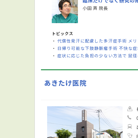
臨床だけでなく研究の
小田 斉 院長
トピックス
代償性発汗に配慮した多汗症手術 メ
・
日帰り可能な下肢静脈瘤手術 不快な症
・
症状に応じた負担の少ない方法で 鼠
・
あきたけ医院