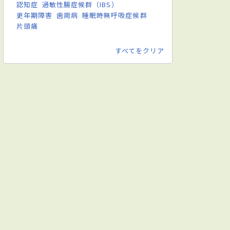
認知症
過敏性腸症候群（IBS）
更年期障害
歯周病
睡眠時無呼吸症候群
片頭痛
すべてをクリア
感染症内科
麻酔科