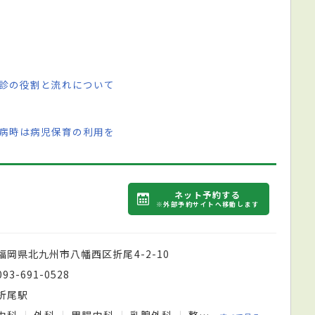
健診の役割と流れについて
急病時は病児保育の利用を
ネット予約する
※外部予約サイトへ移動します
福岡県北九州市八幡西区折尾4-2-10
093-691-0528
折尾駅
内科
外科
胃腸内科
乳腺外科
整形外科
皮膚科
性