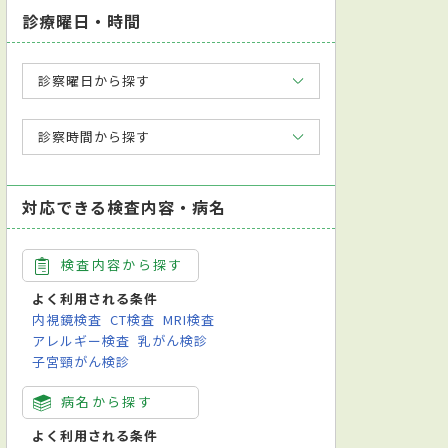
診療曜日・時間
診察曜日から探す
診察時間から探す
対応できる検査内容・病名
検査内容から探す
ック専門医
英語対応可
よく利用される条件
エコー）検査
心電図検査
神経学的検査
神経心理検査（認知症検査）
内視鏡検査
CT検査
MRI検査
アレルギー検査
乳がん検診
子宮頸がん検診
病名から探す
よく利用される条件