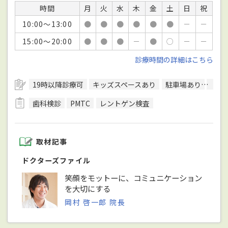
時間
月
火
水
木
金
土
日
祝
10:00～13:00
●
●
●
●
●
●
－
－
15:00～20:00
●
●
●
－
●
○
－
－
診療時間の詳細はこちら
19時以降診療可
キッズスペースあり
駐車場あり
駅徒
歯科検診
PMTC
レントゲン検査
取材記事
ドクターズファイル
笑顔をモットーに、コミュニケーション
を大切にする
岡村 啓一郎 院長