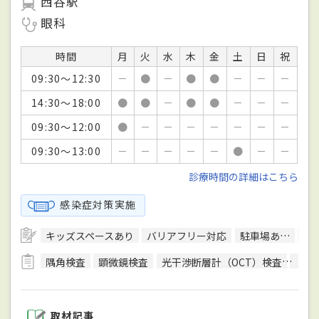
西谷駅
眼科
時間
月
火
水
木
金
土
日
祝
09:30～12:30
－
●
－
●
●
－
－
－
14:30～18:00
●
●
－
●
●
－
－
－
09:30～12:00
●
－
－
－
－
－
－
－
09:30～13:00
－
－
－
－
－
●
－
－
診療時間の詳細はこちら
感染症対策実施
キッズスペースあり
バリアフリー対応
駐車場あり
駅
隅角検査
顕微鏡検査
光干渉断層計（OCT）検査
色覚
取材記事