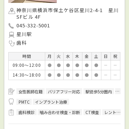
神奈川県横浜市保土ケ谷区星川2-4-1 星川
SFビル 4F
045-332-5001
星川駅
歯科
時間
月
火
水
木
金
土
日
祝
09:00～12:00
●
●
●
●
●
●
－
－
14:30～18:00
●
●
●
●
●
●
－
－
女性医師在籍
バリアフリー対応
駅徒歩5分圏内
予約
PMTC
インプラント治療
歯科検診
噛み合わせ検査・診断
CT検査
レントゲン検査