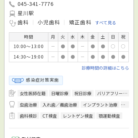
045-341-7776
星川駅
歯科
小児歯科
矯正歯科
すべて見る
時間
月
火
水
木
金
土
日
祝
10:00～13:00
－
●
●
－
●
●
○
○
14:30～19:00
－
●
●
－
●
●
●
●
診療時間の詳細はこちら
感染症対策実施
女性医師在籍
日曜診療
祝日診療
バリアフリー対応
虫歯治療
入れ歯／義歯治療
インプラント治療
ホワイ
歯科検診
CT検査
レントゲン検査
顎運動検査