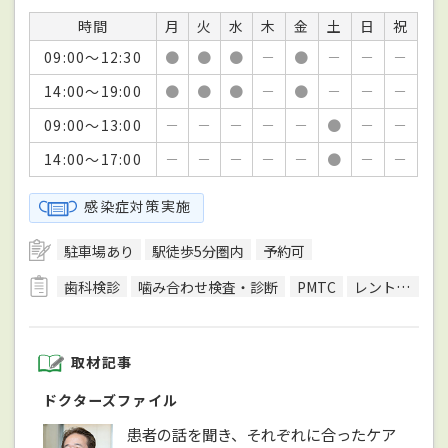
時間
月
火
水
木
金
土
日
祝
09:00～12:30
●
●
●
－
●
－
－
－
14:00～19:00
●
●
●
－
●
－
－
－
09:00～13:00
－
－
－
－
－
●
－
－
14:00～17:00
－
－
－
－
－
●
－
－
感染症対策実施
駐車場あり
駅徒歩5分圏内
予約可
歯科検診
噛み合わせ検査・診断
PMTC
レントゲン検査
取材記事
ドクターズファイル
患者の話を聞き、それぞれに合ったケア