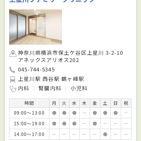
神奈川県横浜市保土ケ谷区上星川 3-2-10
アネックスアリオス202
045-744-5345
上星川駅 西谷駅 鶴ヶ峰駅
内科
腎臓内科
小児科
時間
月
火
水
木
金
土
日
祝
09:00～13:00
●
●
●
－
●
●
●
－
15:00～19:00
●
●
●
－
●
－
－
－
14:00～17:00
－
－
－
－
－
●
－
－