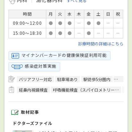
内科
消化器内科
すべて見る
時間
月
火
水
木
金
土
日
祝
09:00～12:00
●
●
●
－
●
●
－
－
15:00～18:30
●
●
●
－
●
－
－
－
診療時間の詳細はこちら
マイナンバーカードの健康保険証利用可能
感染症対策実施
バリアフリー対応
駐車場あり
駅徒歩5分圏内
訪問診
経鼻内視鏡検査
呼吸機能検査（スパイロメトリー）
上
取材記事
ドクターズファイル