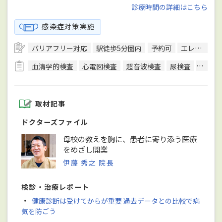
診療時間の詳細はこちら
感染症対策実施
バリアフリー対応
駅徒歩5分圏内
予約可
エレベーターあり
血清学的検査
心電図検査
超音波検査
尿検査
インフ
取材記事
ドクターズファイル
母校の教えを胸に、患者に寄り添う医療
をめざし開業
伊藤 秀之 院長
検診・治療レポート
・
健康診断は受けてからが重要 過去データとの比較で病
気を防ごう