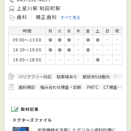
上星川駅 和田町駅
歯科
矯正歯科
すべて見る
時間
月
火
水
木
金
土
日
祝
09:00～13:00
●
●
●
－
●
●
－
－
14:20～19:00
●
●
●
－
●
－
－
－
14:00～18:00
－
－
－
－
－
●
－
－
バリアフリー対応
駐車場あり
駅徒歩5分圏内
予約可
歯科検診
噛み合わせ検査・診断
PMTC
CT検査
レン
取材記事
ドクターズファイル
光学機器を活用したデジタル歯科診療に