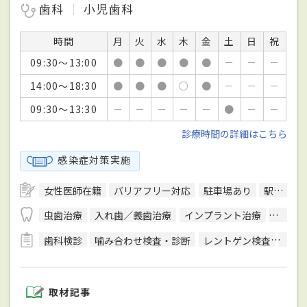
歯科
小児歯科
時間
月
火
水
木
金
土
日
祝
09:30～13:00
●
●
●
●
●
－
－
－
14:00～18:30
●
●
●
○
●
－
－
－
09:30～13:30
－
－
－
－
－
●
－
－
診療時間の詳細はこちら
感染症対策実施
女性医師在籍
バリアフリー対応
駐車場あり
駅徒歩5分圏内
虫歯治療
入れ歯／義歯治療
インプラント治療
ホワイ
歯科検診
噛み合わせ検査・診断
レントゲン検査
顎運
取材記事