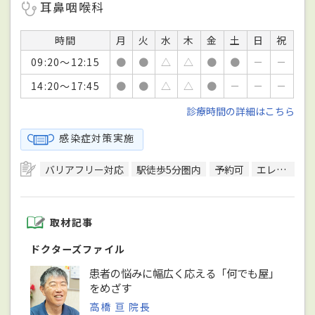
耳鼻咽喉科
時間
月
火
水
木
金
土
日
祝
09:20～12:15
●
●
△
△
●
●
－
－
14:20～17:45
●
●
△
△
●
－
－
－
診療時間の詳細はこちら
感染症対策実施
バリアフリー対応
駅徒歩5分圏内
予約可
エレベーターあり
取材記事
ドクターズファイル
患者の悩みに幅広く応える「何でも屋」
をめざす
高橋 亘 院長