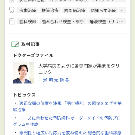
虫歯治療
根管治療
歯周病治療
親知らず治療
顎関節
歯科検診
噛み合わせ検査・診断
唾液検査（サリバテスト）
取材記事
ドクターズファイル
大学病院のように各専門家が集まるクリ
ニック
一瀬 昭太 院長
トピックス
・
適正な顎の位置を注視 「噛む機能」の回復をめざす補
綴治療
・
ニーズに合わせた予防歯科 オーダーメイドの予防プロ
グラムを作成
・
専門性と幅広い対応力を兼ね備えた 総合的な歯科診療