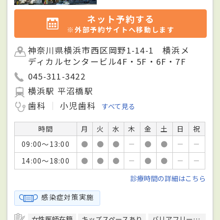
ネット予約する
※外部予約サイトへ移動します
神奈川県横浜市西区岡野1-14-1 横浜メ
ディカルセンタービル4F・5F・6F・7F
045-311-3422
横浜駅 平沼橋駅
歯科
小児歯科
すべて見る
時間
月
火
水
木
金
土
日
祝
09:00～13:00
●
●
●
－
●
●
－
－
14:00～18:00
●
●
●
－
●
●
－
－
診療時間の詳細はこちら
感染症対策実施
女性医師在籍
キッズスペースあり
バリアフリー対応