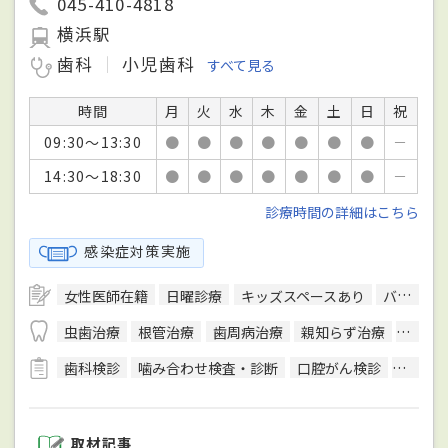
045-410-4818
横浜駅
歯科
小児歯科
すべて見る
時間
月
火
水
木
金
土
日
祝
09:30～13:30
●
●
●
●
●
●
●
－
14:30～18:30
●
●
●
●
●
●
●
－
診療時間の詳細はこちら
感染症対策実施
女性医師在籍
日曜診療
キッズスペースあり
バリアフリー対応
虫歯治療
根管治療
歯周病治療
親知らず治療
顎関節
歯科検診
噛み合わせ検査・診断
口腔がん検診
唾液検
取材記事