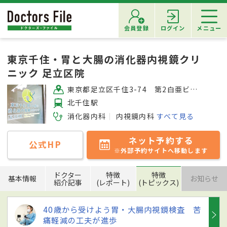
会員登録
ログイン
メニュー
東京千住・胃と大腸の消化器内視鏡クリ
ニック 足立区院
東京都足立区千住3-74 第2白亜ビル1F
北千住駅
消化器内科
内視鏡内科
すべて見る
ネット予約する
公式HP
※外部予約サイトへ移動します
ドクター
特徴
特徴
基本情報
お知らせ
紹介記事
(レポート)
(トピックス)
40歳から受けよう胃・大腸内視鏡検査 苦
痛軽減の工夫が進歩