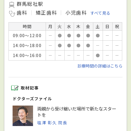
群馬総社駅
歯科
矯正歯科
小児歯科
すべて見る
時間
月
火
水
木
金
土
日
祝
09:00～12:00
－
●
●
●
●
●
－
－
14:00～18:00
－
●
●
●
●
－
－
－
14:00～16:00
－
－
－
－
－
●
－
－
診療時間の詳細はこちら
取材記事
ドクターズファイル
両親から受け継いだ場所で新たなスター
トを
塩澤 彰久 院長