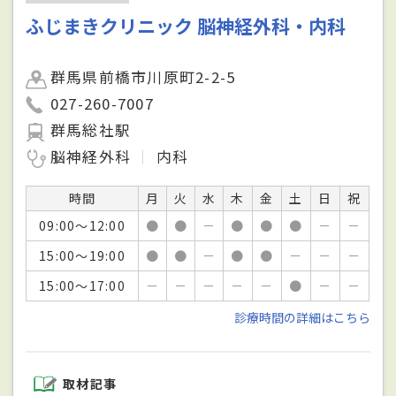
ふじまきクリニック 脳神経外科・内科
群馬県前橋市川原町2-2-5
027-260-7007
群馬総社駅
脳神経外科
内科
時間
月
火
水
木
金
土
日
祝
09:00～12:00
●
●
－
●
●
●
－
－
15:00～19:00
●
●
－
●
●
－
－
－
15:00～17:00
－
－
－
－
－
●
－
－
診療時間の詳細はこちら
取材記事