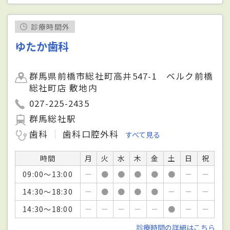
診療時間外
ゆたか歯科
群馬県前橋市総社町高井547-1 ベルク前橋
総社町店 敷地内
027-225-2435
群馬総社駅
歯科
歯科口腔外科
すべて見る
時間
月
火
水
木
金
土
日
祝
09:00～13:00
－
●
●
●
●
●
－
－
14:30～18:30
－
●
●
●
●
－
－
－
14:30～18:00
－
－
－
－
－
●
－
－
診療時間の詳細はこちら