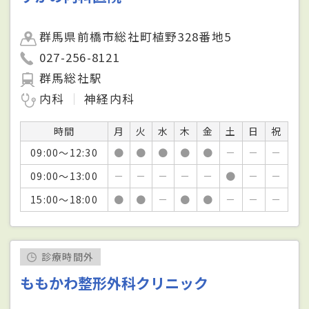
群馬県前橋市総社町植野328番地5
027-256-8121
群馬総社駅
内科
神経内科
時間
月
火
水
木
金
土
日
祝
09:00～12:30
●
●
●
●
●
－
－
－
09:00～13:00
－
－
－
－
－
●
－
－
15:00～18:00
●
●
－
●
●
－
－
－
診療時間外
ももかわ整形外科クリニック