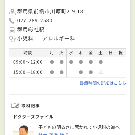
群馬県前橋市川原町2-9-18
027-289-2580
群馬総社駅
小児科
アレルギー科
時間
月
火
水
木
金
土
日
祝
09:00～12:00
●
●
●
●
●
●
－
－
15:00～18:00
●
●
－
●
●
△
－
－
診療時間の詳細はこちら
取材記事
ドクターズファイル
子どもの明るさに惹かれて小児科の道へ