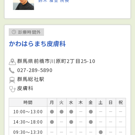
鈴木 雅登 院長
診療時間外
かわはらまち皮膚科
群馬県前橋市川原町2丁目25-10
027-289-5890
群馬総社駅
皮膚科
時間
月
火
水
木
金
土
日
祝
10:00～13:00
●
●
●
－
●
－
－
－
14:30～18:00
●
－
●
－
●
－
－
－
09:30～13:30
－
－
－
－
－
●
－
－