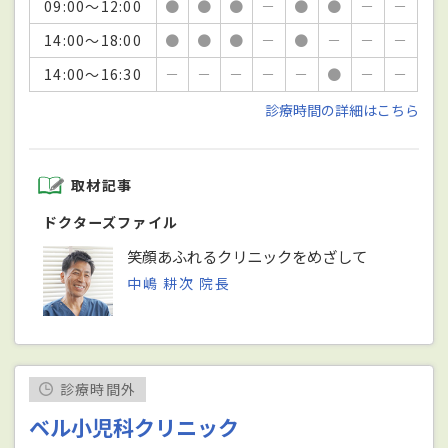
09:00～12:00
●
●
●
－
●
●
－
－
14:00～18:00
●
●
●
－
●
－
－
－
14:00～16:30
－
－
－
－
－
●
－
－
診療時間の詳細はこちら
取材記事
ドクターズファイル
笑顔あふれるクリニックをめざして
中嶋 耕次 院長
診療時間外
ベル小児科クリニック