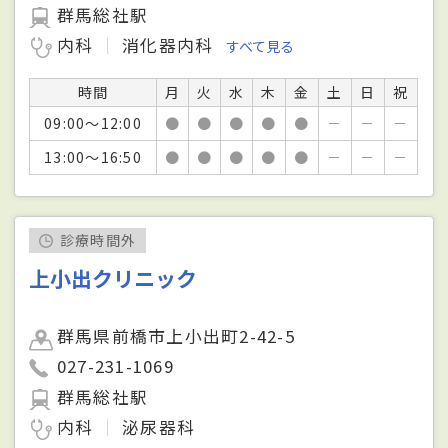
群馬総社駅
内科
消化器内科
すべて見る
時間
月
火
水
木
金
土
日
祝
09:00～12:00
●
●
●
●
●
－
－
－
13:00～16:50
●
●
●
●
●
－
－
－
診療時間外
上小出クリニック
群馬県前橋市上小出町2-42-5
027-231-1069
群馬総社駅
内科
泌尿器科