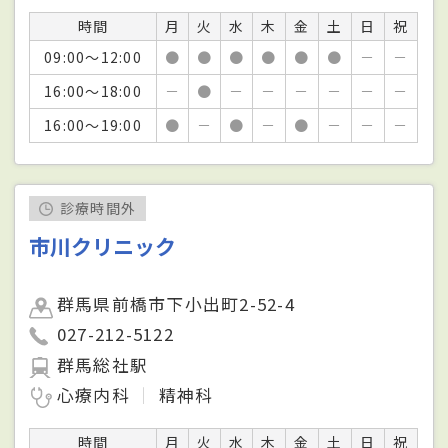
時間
月
火
水
木
金
土
日
祝
09:00～12:00
●
●
●
●
●
●
－
－
16:00～18:00
－
●
－
－
－
－
－
－
16:00～19:00
●
－
●
－
●
－
－
－
診療時間外
市川クリニック
群馬県前橋市下小出町2-52-4
027-212-5122
群馬総社駅
心療内科
精神科
時間
月
火
水
木
金
土
日
祝