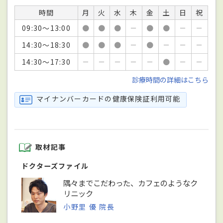
時間
月
火
水
木
金
土
日
祝
09:30～13:00
●
●
●
－
●
●
－
－
14:30～18:30
●
●
●
－
●
－
－
－
14:30～17:30
－
－
－
－
－
●
－
－
診療時間の詳細はこちら
マイナンバーカードの健康保険証利用可能
取材記事
ドクターズファイル
隅々までこだわった、カフェのようなク
リニック
小野里 優 院長