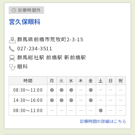
診療時間外
宮久保眼科
群馬県前橋市荒牧町2-3-15
027-234-3511
群馬総社駅 前橋駅 新前橋駅
眼科
時間
月
火
水
木
金
土
日
祝
08:30～11:00
●
●
●
－
●
－
－
－
14:30～16:00
●
●
●
－
●
－
－
－
08:30～11:00
－
－
－
－
－
●
－
－
診療時間の詳細はこちら