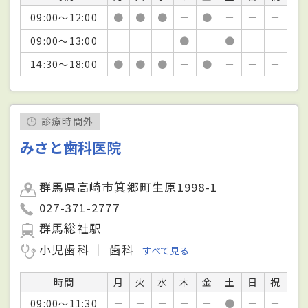
09:00～12:00
●
●
●
－
●
－
－
－
09:00～13:00
－
－
－
●
－
●
－
－
14:30～18:00
●
●
●
－
●
－
－
－
診療時間外
みさと歯科医院
群馬県高崎市箕郷町生原1998-1
027-371-2777
群馬総社駅
小児歯科
歯科
すべて見る
時間
月
火
水
木
金
土
日
祝
09:00～11:30
－
－
－
－
－
●
－
－