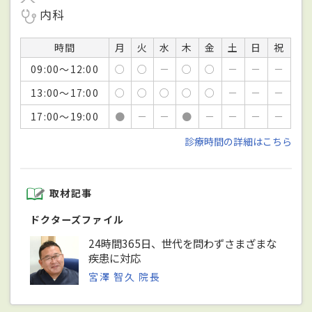
内科
時間
月
火
水
木
金
土
日
祝
09:00～12:00
○
○
－
○
○
－
－
－
13:00～17:00
○
○
○
○
○
－
－
－
17:00～19:00
●
－
－
●
－
－
－
－
診療時間の詳細はこちら
取材記事
ドクターズファイル
24時間365日、世代を問わずさまざまな
疾患に対応
宮澤 智久 院長