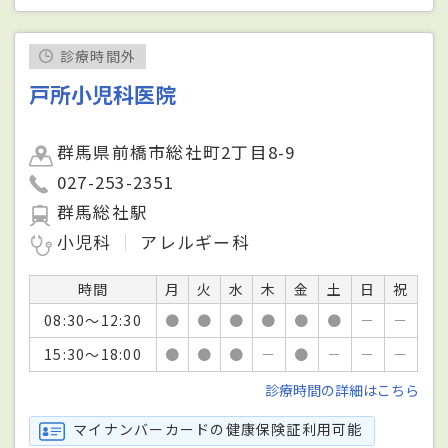
診療時間外
戸所小児科医院
群馬県前橋市総社町2丁目8-9
027-253-2351
群馬総社駅
小児科
アレルギー科
時間
月
火
水
木
金
土
日
祝
08:30～12:30
●
●
●
●
●
●
－
－
15:30～18:00
●
●
●
－
●
－
－
－
診療時間の詳細はこちら
マイナンバーカードの健康保険証利用可能