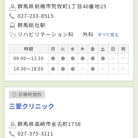
群馬県前橋市荒牧町1丁目40番地25
027-233-8515
群馬総社駅
リハビリテーション科
外科
すべて見る
時間
月
火
水
木
金
土
日
祝
09:00～12:30
●
●
●
●
●
●
－
－
14:30～18:00
●
●
●
－
●
－
－
－
診療時間外
三愛クリニック
群馬県高崎市金古町1758
027-373-3111