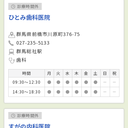
診療時間外
ひとみ歯科医院
群馬県前橋市川原町376-75
027-235-5133
群馬総社駅
歯科
時間
月
火
水
木
金
土
日
祝
09:30～12:30
●
●
●
●
●
●
－
－
14:30～18:30
●
●
●
●
●
●
－
－
診療時間外
すがの内科医院