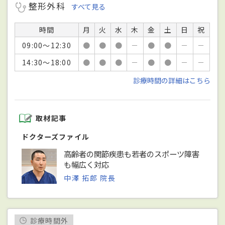
整形外科
すべて見る
時間
月
火
水
木
金
土
日
祝
09:00～12:30
●
●
●
－
●
●
－
－
14:30～18:00
●
●
●
－
●
●
－
－
診療時間の詳細はこちら
取材記事
ドクターズファイル
高齢者の関節疾患も若者のスポーツ障害
も幅広く対応
中澤 拓郎 院長
診療時間外