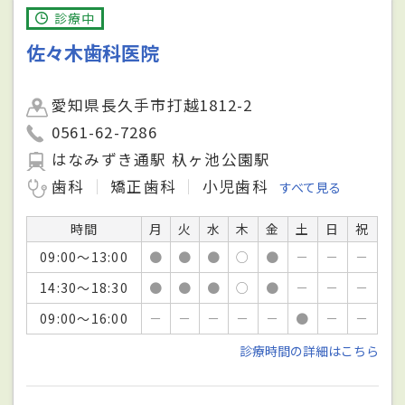
診療中
佐々木歯科医院
愛知県長久手市打越1812-2
0561-62-7286
はなみずき通駅 杁ヶ池公園駅
歯科
矯正歯科
小児歯科
すべて見る
時間
月
火
水
木
金
土
日
祝
09:00～13:00
●
●
●
○
●
－
－
－
14:30～18:30
●
●
●
○
●
－
－
－
09:00～16:00
－
－
－
－
－
●
－
－
診療時間の詳細はこちら