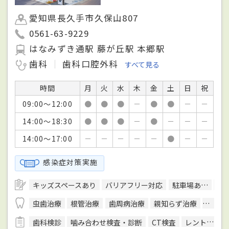
愛知県長久手市久保山807
0561-63-9229
はなみずき通駅 藤が丘駅 本郷駅
歯科
歯科口腔外科
すべて見る
時間
月
火
水
木
金
土
日
祝
09:00～12:00
●
●
●
－
●
●
－
－
14:00～18:30
●
●
●
－
●
－
－
－
14:00～17:00
－
－
－
－
－
●
－
－
感染症対策実施
キッズスペースあり
バリアフリー対応
駐車場あり
駅
虫歯治療
根管治療
歯周病治療
親知らず治療
顎関節
歯科検診
噛み合わせ検査・診断
CT検査
レントゲン検査