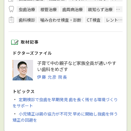
虫歯治療
根管治療
歯周病治療
親知らず治療
顎関節
歯科検診
噛み合わせ検査・診断
CT検査
レントゲン検査
取材記事
ドクターズファイル
子育て中の親子など家族全員が通いやす
い歯科をめざす
伊藤 允彦 院長
トピックス
・
定期検診で虫歯を早期発見 歯を長く残せる環境づくり
をサポート
・
小児矯正は親の協力が不可欠 早めに開始し抜歯を伴う
矯正の回避を