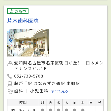
診療中
片木歯科医院
愛知県名古屋市名東区朝日が丘3 日本メン
テナンスビル1F
052-739-5708
藤が丘駅 はなみずき通駅 本郷駅
歯科
小児歯科
すべて見る
時間
月
火
水
木
金
土
日
祝
09:00～13:00
●
●
●
●
●
●
－
－