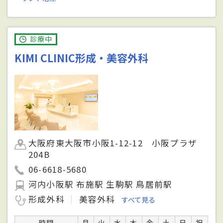
診療中
KIMI CLINIC形成・美容外科
大阪府東大阪市小阪1-12-12 小阪プラザ
204B
06-6618-5680
河内小阪駅 布施駅 生駒駅 鳥居前駅
形成外科
美容外科
すべて見る
時間
月
火
水
木
金
土
日
祝