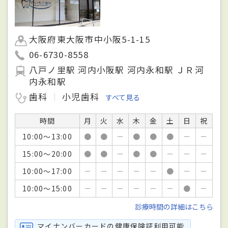
大阪府東大阪市中小阪5-1-15
06-6730-8558
八戸ノ里駅 河内小阪駅 河内永和駅 ＪＲ河
内永和駅
歯科
小児歯科
すべて見る
時間
月
火
水
木
金
土
日
祝
10:00～13:00
●
●
－
●
●
●
－
－
15:00～20:00
●
●
－
●
●
－
－
－
10:00～17:00
－
－
－
－
－
●
－
－
10:00～15:00
－
－
－
－
－
－
●
－
診療時間の詳細はこちら
マイナンバーカードの健康保険証利用可能