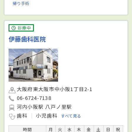
帰り手術
診療中
伊藤歯科医院
大阪府東大阪市中小阪1丁目2-1
06-6724-7138
河内小阪駅 八戸ノ里駅
歯科
小児歯科
すべて見る
時間
月
火
水
木
金
土
日
祝