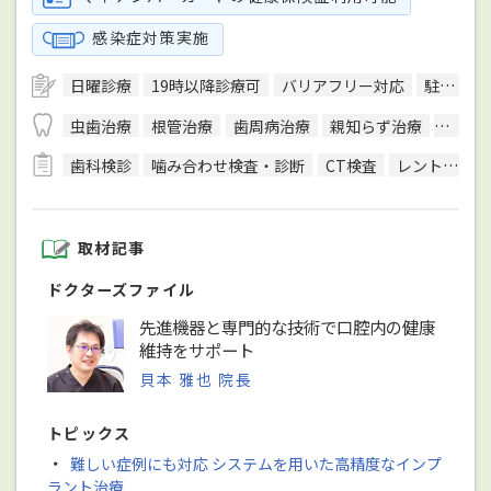
感染症対策実施
日曜診療
19時以降診療可
バリアフリー対応
駐車場あり
虫歯治療
根管治療
歯周病治療
親知らず治療
顎関節
歯科検診
噛み合わせ検査・診断
CT検査
レントゲン検査
取材記事
ドクターズファイル
先進機器と専門的な技術で口腔内の健康
維持をサポート
貝本 雅也 院長
トピックス
・
難しい症例にも対応 システムを用いた高精度なインプ
ラント治療