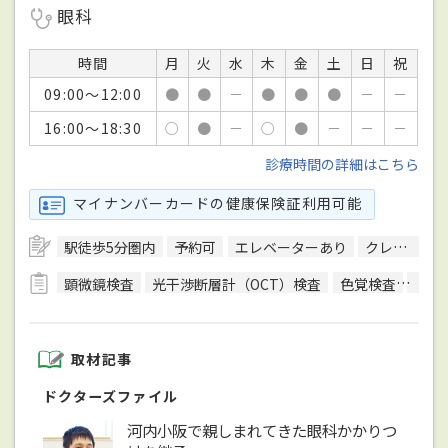
眼科
時間
月
火
水
木
金
土
日
祝
09:00～12:00
●
●
－
●
●
●
－
－
16:00～18:30
○
●
－
○
●
－
－
－
診療時間の詳細はこちら
マイナンバーカードの健康保険証利用可能
駅徒歩5分圏内
予約可
エレベーターあり
クレジットカード対応
顕微鏡検査
光干渉断層計（OCT）検査
色覚検査
生体
取材記事
ドクターズファイル
河内小阪で親しまれてきた眼科かかりつ