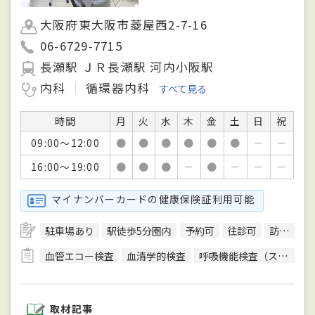
大阪府東大阪市菱屋西2-7-16
06-6729-7715
長瀬駅 ＪＲ長瀬駅 河内小阪駅
内科
循環器内科
すべて見る
時間
月
火
水
木
金
土
日
祝
09:00～12:00
●
●
●
●
●
●
－
－
16:00～19:00
●
●
●
－
●
－
－
－
マイナンバーカードの健康保険証利用可能
駐車場あり
駅徒歩5分圏内
予約可
往診可
訪問診療可
血管エコー検査
血清学的検査
呼吸機能検査（スパイロメトリー）
取材記事