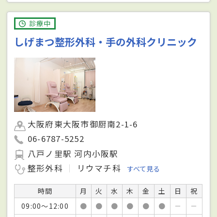
診療中
しげまつ整形外科・手の外科クリニック
大阪府東大阪市御厨南2-1-6
06-6787-5252
八戸ノ里駅 河内小阪駅
整形外科
リウマチ科
すべて見る
時間
月
火
水
木
金
土
日
祝
09:00～12:00
●
●
●
●
●
●
－
－