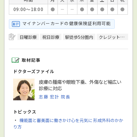
09:00～18:00
●
－
－
●
●
●
●
●
マイナンバーカードの健康保険証利用可能
日曜診療
祝日診療
駅徒歩5分圏内
クレジットカード対応
取材記事
ドクターズファイル
皮膚の腫瘍や眼瞼下垂、外傷など幅広い
診療に対応
志藤 宏計 院長
トピックス
・
機能面と審美面に働きかけ心を元気に 形成外科のかか
り方