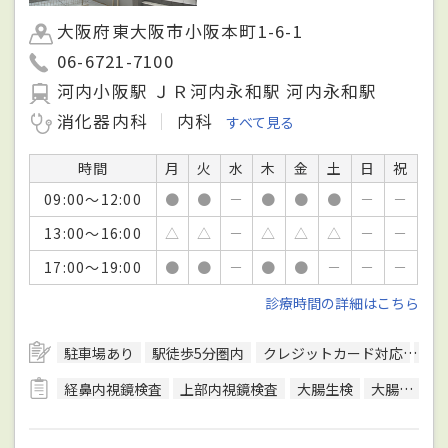
大阪府東大阪市小阪本町1-6-1
06-6721-7100
河内小阪駅 ＪＲ河内永和駅 河内永和駅
消化器内科
内科
すべて見る
時間
月
火
水
木
金
土
日
祝
09:00～12:00
●
●
－
●
●
●
－
－
13:00～16:00
△
△
－
△
△
△
－
－
17:00～19:00
●
●
－
●
●
－
－
－
診療時間の詳細はこちら
駐車場あり
駅徒歩5分圏内
クレジットカード対応
健
経鼻内視鏡検査
上部内視鏡検査
大腸生検
大腸内視鏡検査