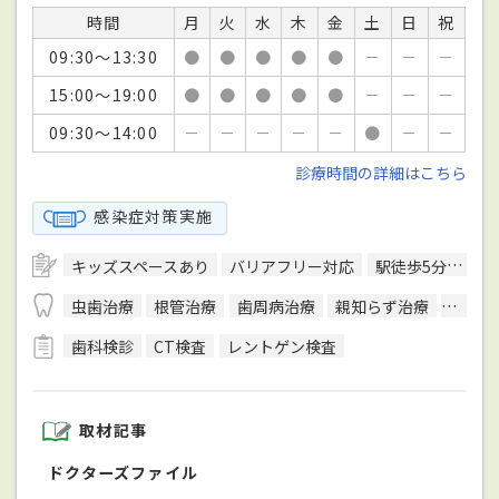
時間
月
火
水
木
金
土
日
祝
09:30～13:30
●
●
●
●
●
－
－
－
15:00～19:00
●
●
●
●
●
－
－
－
09:30～14:00
－
－
－
－
－
●
－
－
診療時間の詳細はこちら
感染症対策実施
キッズスペースあり
バリアフリー対応
駅徒歩5分圏内
虫歯治療
根管治療
歯周病治療
親知らず治療
入れ歯
歯科検診
CT検査
レントゲン検査
取材記事
ドクターズファイル