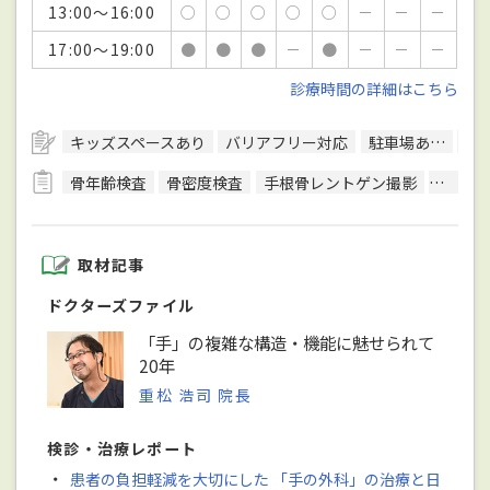
13:00～16:00
○
○
○
○
○
－
－
－
17:00～19:00
●
●
●
－
●
－
－
－
診療時間の詳細はこちら
キッズスペースあり
バリアフリー対応
駐車場あり
駅
骨年齢検査
骨密度検査
手根骨レントゲン撮影
触診圧
取材記事
ドクターズファイル
「手」の複雑な構造・機能に魅せられて
20年
重松 浩司 院長
検診・治療レポート
・
患者の負担軽減を大切にした 「手の外科」の治療と日