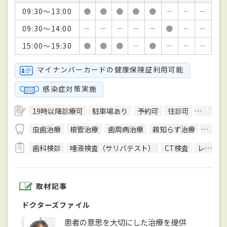
09:30～13:00
●
●
●
●
●
－
－
－
09:30～14:00
－
－
－
－
－
●
－
－
15:00～19:30
●
●
●
－
●
－
－
－
マイナンバーカードの健康保険証利用可能
感染症対策実施
19時以降診療可
駐車場あり
予約可
往診可
訪問診療
虫歯治療
根管治療
歯周病治療
親知らず治療
入れ歯
歯科検診
唾液検査（サリバテスト）
CT検査
レントゲン検査
取材記事
ドクターズファイル
患者の意思を大切にした治療を提供