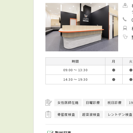
時間
月
火
09:00 ～ 13:30
●
●
14:30 ～ 19:30
●
●
女性医師在籍
日曜診療
祝日診療
1
骨密度検査
超音波検査
レントゲン検査
取材記事