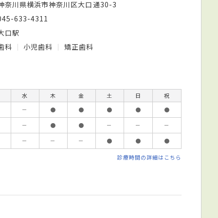
神奈川県横浜市神奈川区大口通30-3
045-633-4311
大口駅
歯科
小児歯科
矯正歯科
水
木
金
土
日
祝
－
●
●
●
●
●
－
●
●
－
－
－
－
－
－
●
●
●
診療時間の詳細はこちら