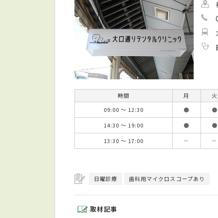
時間
月
火
09:00 ～ 12:30
●
●
14:30 ～ 19:00
●
●
13:30 ～ 17:00
－
－
日曜診療
歯科用マイクロスコープあり
取材記事