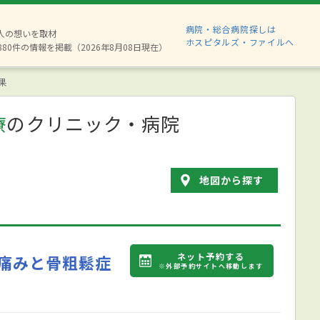
病院・総合病院探しは
2人の想いを取材
ホスピタルズ・ファイルへ
880件の情報を掲載（2026年8月08日現在）
果
療
のクリニック・病院
地図から探す
ネット予約する
痛みと骨粗鬆症
※外部予約サイトへ移動します