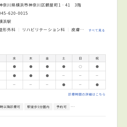
神奈川県横浜市神奈川区鶴屋町1‐41 3階
045-620-0015
横浜駅
整形外科
リハビリテーション科
皮膚科
小児皮膚科
美
すべて見る
水
木
金
土
日
祝
●
●
●
●
○
●
●
●
●
－
－
－
－
－
－
●
－
●
診療時間の詳細はこちら
9時以降診療可
駅徒歩5分圏内
予約可
エレベーターあり
日本皮膚科