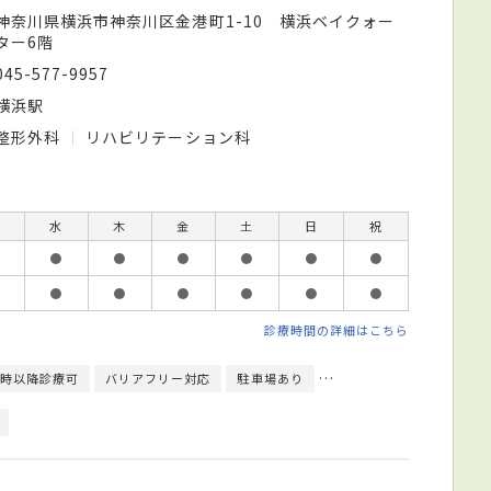
神奈川県横浜市神奈川区金港町1-10 横浜ベイクォー
ター6階
045-577-9957
横浜駅
整形外科
リハビリテーション科
水
木
金
土
日
祝
●
●
●
●
●
●
●
●
●
●
●
●
診療時間の詳細はこちら
9時以降診療可
バリアフリー対応
駐車場あり
駅徒歩5分圏内
エレベ