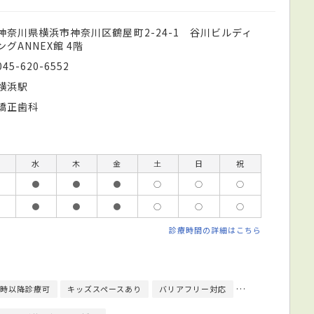
神奈川県横浜市神奈川区鶴屋町2-24-1 谷川ビルディ
ングANNEX館 4階
045-620-6552
横浜駅
矯正歯科
水
木
金
土
日
祝
●
●
●
○
○
○
●
●
●
○
○
○
診療時間の詳細はこちら
9時以降診療可
キッズスペースあり
バリアフリー対応
駐車場あり
駅