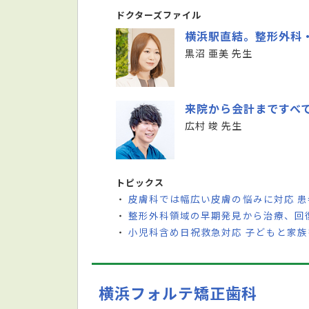
ドクターズファイル
横浜駅直結。整形外科
黒沼 亜美 先生
来院から会計まですべ
広村 竣 先生
トピックス
皮膚科では幅広い皮膚の悩みに対応 
・
整形外科領域の早期発見から治療、回
・
小児科含め日祝救急対応 子どもと家
・
横浜フォルテ矯正歯科