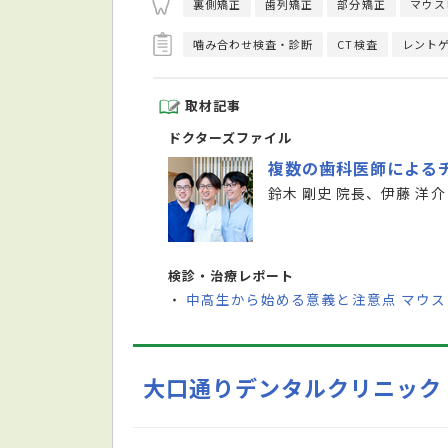
裏側矯正
歯列矯正
部分矯正
マウス
噛み合わせ検査・診断
CT検査
レント
取材記事
ドクターズファイル
複数の歯科医師による
鈴木 剛史 院長、伊藤 洋介
検診・治療レポート
中高生から始める意義と注意点 マウ
・
大口通りデンタルクリニック