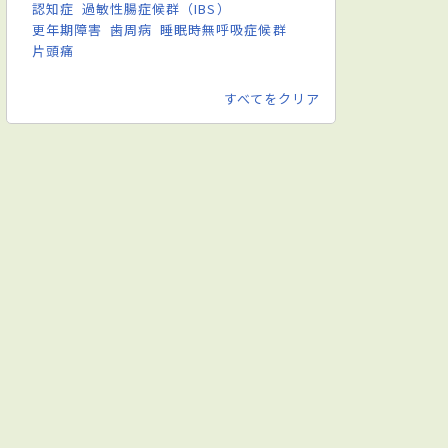
認知症
過敏性腸症候群（IBS）
更年期障害
歯周病
睡眠時無呼吸症候群
片頭痛
すべてをクリア