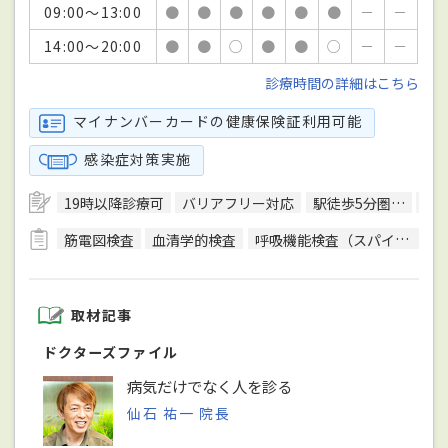
09:00～13:00
●
●
●
●
●
●
－
－
14:00～20:00
●
●
○
●
●
○
－
－
診療時間の詳細はこちら
マイナンバーカードの健康保険証利用可能
感染症対策実施
19時以降診療可
バリアフリー対応
駅徒歩5分圏内
予
筋電図検査
血清学的検査
呼吸機能検査（スパイロメトリー）
取材記事
ドクターズファイル
病気だけでなく人を診る
仙石 祐一 院長