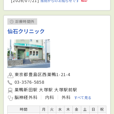
[2026/07/21]
当院からのお知らせです
診療時間外
仙石クリニック
東京都豊島区西巣鴨1-21-4
03-3576-5858
巣鴨新田駅 大塚駅 大塚駅前駅
脳神経外科
内科
外科
すべて見る
時間
月
火
水
木
金
土
日
祝