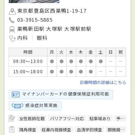
東京都豊島区西巣鴨1-19-17
03-3915-5885
巣鴨新田駅 大塚駅 大塚駅前駅
内科
眼科
時間
月
火
水
木
金
土
日
祝
09:30～13:00
●
●
●
●
●
●
－
－
15:00～18:00
●
●
●
●
●
－
－
－
診療時間の詳細はこちら
マイナンバーカードの健康保険証利用可能
感染症対策実施
女性医師在籍
バリアフリー対応
駐車場あり
予約可
隅角検査
経鼻内視鏡検査
血清学的検査
顕微鏡検査