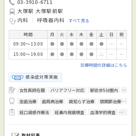
03-3910-6711
大塚駅 大塚駅前駅
内科
呼吸器内科
すべて見る
時間
月
火
水
木
金
土
日
祝
09:30～13:00
●
●
●
●
●
●
－
－
15:00～19:00
●
●
●
●
●
△
－
－
診療時間の詳細はこちら
感染症対策実施
女性医師在籍
バリアフリー対応
駅徒歩5分圏内
予約
虫歯治療
歯周病治療
親知らず治療
顎関節治療
ドラ
経口減感作療法
経鼻内視鏡検査
血清学的検査
呼吸機
取材記事