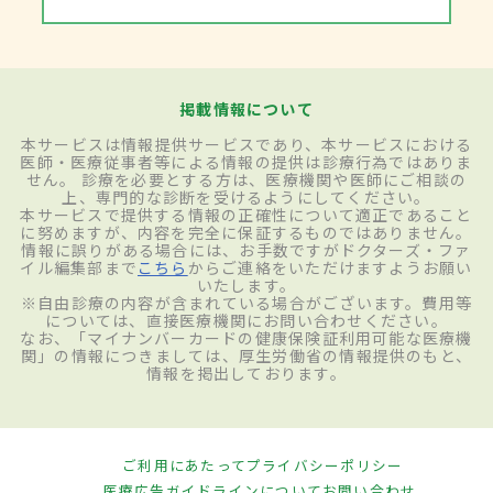
応や副作用の問題があるため主治医とよく
相談する必要がある。初期の段階では治療
成績は良いが、進行すると予後は不良とな
掲載情報について
るため、気になる症状があれば医療機関を
本サービスは情報提供サービスであり、本サービスにおける
医師・医療従事者等による情報の提供は診療行為ではありま
受診することが大切。
せん。 診療を必要とする方は、医療機関や医師にご相談の
上、専門的な診断を受けるようにしてください。
本サービスで提供する情報の正確性について適正であること
に努めますが、内容を完全に保証するものではありません。
予防
情報に誤りがある場合には、お手数ですがドクターズ・ファ
イル編集部まで
こちら
からご連絡をいただけますようお願い
いたします。
※自由診療の内容が含まれている場合がございます。費用等
出産経験がない（少ない）、肥満、
月経不
については、直接医療機関にお問い合わせください。
なお、「マイナンバーカードの健康保険証利用可能な医療機
順
、エストロゲン製剤を服用していること
関」の情報につきましては、厚生労働省の情報提供のもと、
情報を掲出しております。
のほかに、高血圧、
糖尿病
、
乳がん
・
大腸
がん
を患った近親者がいる場合も注意が必
要。子宮体がんは、初期の発見であれば生
ご利用にあたって
プライバシーポリシー
存率は90％以上と良好のため、「おかし
医療広告ガイドラインについて
お問い合わせ