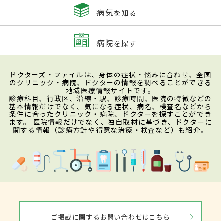
病気
を知る
場合は、MRIやCTなどによる画像検査でが
んの広がりを調べる。
病院
を探す
治療
ドクターズ・ファイルは、身体の症状・悩みに合わせ、全国
のクリニック・病院、ドクターの情報を調べることができる
地域医療情報サイトです。
手術でがんを取り除くことが基本となる。
診療科目、行政区、沿線・駅、診療時間、医院の特徴などの
基本情報だけでなく、気になる症状、病名、検査名などから
がんの広がりに応じて、放射線療法、抗が
条件に合ったクリニック・病院、ドクターを探すことができ
ます。 医院情報だけでなく、独自取材に基づき、ドクターに
ん剤による化学療法、ホルモン療法などと
関する情報（診療方針や得意な治療・検査など）も紹介。
組み合わせる。基本的には手術で子宮と卵
巣を摘出し、がんが転移するリンパ節も摘
出する場合が多いが、がんのタイプや広が
り方によって手術方法は異なる。初期の子
宮体がんの一部に対しては、子宮を温存す
ご掲載に関するお問い合わせはこちら
るホルモン療法という選択肢もあるが、適