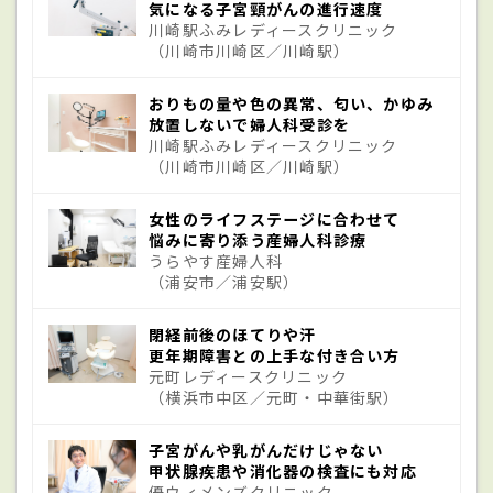
「エストロゲン」と「プロゲステロン」と
気になる子宮頸がんの進行速度
川崎駅ふみレディースクリニック
いう2つの女性ホルモンが関係している。エ
（川崎市川崎区／川崎駅）
ストロゲンは子宮内膜を増殖させ、プロゲ
おりもの量や色の異常、匂い、かゆみ
ステロンはそれを抑制するが、そのバラン
放置しないで婦人科受診を
スが崩れ、エストロゲンが過剰になると子
川崎駅ふみレディースクリニック
（川崎市川崎区／川崎駅）
宮内膜が増殖し、がんが発生するといわれ
ている。またエストロゲンに関係なく発生
女性のライフステージに合わせて
悩みに寄り添う産婦人科診療
するタイプもある。リスク因子として、肥
うらやす産婦人科
（浦安市／浦安駅）
満、閉経が遅い、
月経不順
、出産経験がな
い（少ない）ことが挙げられる。閉経後に
閉経前後のほてりや汗
更年期障害との上手な付き合い方
ホルモンのバランスが崩れやすいことから
元町レディースクリニック
50～60代での発症が多いとされている。ま
（横浜市中区／元町・中華街駅）
た
乳がん
治療の際にタモキシフェンという
子宮がんや乳がんだけじゃない
薬剤を投与されている人や
更年期障害
の治
甲状腺疾患や消化器の検査にも対応
優ウィメンズクリニック