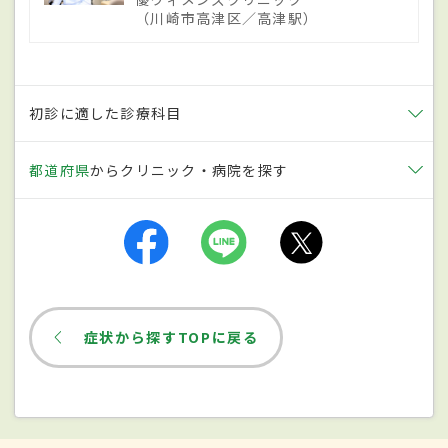
療でエストロゲンの補充療法を受けている
（川崎市高津区／高津駅）
人も、子宮体がんのリスクが高まる。近年
では、食生活の欧米化が増加の一因ともい
われている。
初診に適した診療科目
症状
都道府県
からクリニック・病院を探す
最も多い自覚症状は不正出血で、褐色のお
りものが分泌される場合もある。進行する
と排尿しづらい、または排尿時に痛みを感
じる、性交時に痛みがある、下腹部や腰の
症状から探すTOPに戻る
痛みなどがある。罹患する年代が比較的高
いため、閉経後や更年期での不正出血や少
量の出血が長くつづく場合には特に注意が