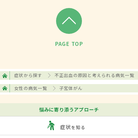
必要。
検査・診断
内診や直腸診をし、子宮口から細い器具を
PAGE TOP
挿入し、細胞を採取する子宮内膜細胞診を
行うのが一般的。疑わしいところがあれ
ば、より詳しく調べるために組織診を行
症状から探す
不正出血の原因と考えられる病気一覧
う。子宮の中まで器具を挿入するのが難し
い場合は、子宮口を広げる処置をしたり、
女性の病気一覧
子宮体がん
麻酔を用いたりすることもある。また、子
宮体がんになると子宮内膜の厚みが増すこ
悩みに寄り添うアプローチ
とから、経腟超音波（エコー）検査で子宮
症状
を知る
内膜の厚さを測って判断する場合もある。
さらに子宮体がんであることが確認された