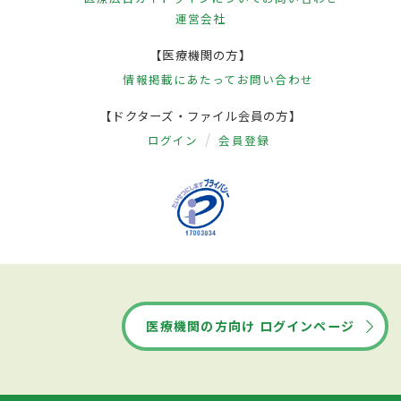
運営会社
い」と思ったら婦人科を受診することが重
要となる。なお、検診で「子宮がんの検
【医療機関の方】
査」という場合、
子宮頸がん
の検査のみを
情報掲載にあたって
お問い合わせ
指すこともあるため、注意する必要があ
【ドクターズ・ファイル会員の方】
る。術後は卵巣の機能が失われたり、ホル
ログイン
会員登録
モン療法などにより女性ホルモンが減少す
ることで骨密度が低くなるため、
骨粗しょ
う症
を引き起こしやくなる。適度な運動を
心がけ、カルシウムやビタミンが多く含ま
れている食品を積極的に摂取するようにす
る。
医療機関の方向け ログインページ
こちらの記事の監修医師