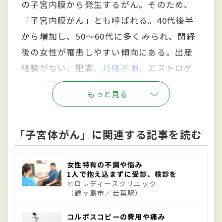
の子宮内膜から発生するがん。そのため、
「子宮内膜がん」とも呼ばれる。40代後半
から増加し、50～60代に多くみられ、閉経
後の女性が罹患しやすい傾向にある。出産
経験がない、肥満、
月経不順
、エストロゲ
ン製剤を服用している、などがリスク因子
もっと見る
とされる。また、子宮の内膜が必要以上に
増え、異常に厚くなってしまう「子宮内膜
増殖症」を発症している場合、子宮体がん
「子宮体がん」に関連する記事を読む
に進行するおそれがあることが知られてい
る。
女性特有の不調や悩み
1人で抱え込まずに受診、検診を
ヒロレディースクリニック
（鶴ヶ島市／若葉駅）
原因
コルポスコピーの費用や痛み