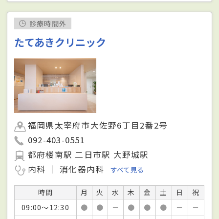
診療時間外
たてあきクリニック
福岡県太宰府市大佐野6丁目2番2号
092-403-0551
都府楼南駅 二日市駅 大野城駅
内科
消化器内科
すべて見る
時間
月
火
水
木
金
土
日
祝
09:00～12:30
●
●
－
●
●
●
－
－