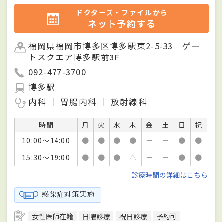
ドクターズ・ファイルから
ネット予約する
福岡県福岡市博多区博多駅東2-5-33 ゲー
トスクエア博多駅前3F
092-477-3700
博多駅
内科
胃腸内科
放射線科
時間
月
火
水
木
金
土
日
祝
10:00～14:00
●
●
●
●
－
－
●
●
15:30～19:00
●
●
●
△
－
－
●
●
診療時間の詳細はこちら
感染症対策実施
女性医師在籍
日曜診療
祝日診療
予約可