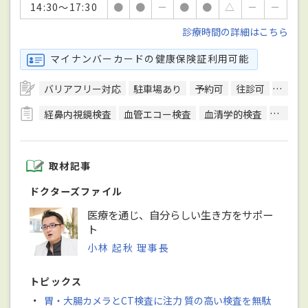
14:30～17:30
●
●
－
●
●
△
－
－
診療時間の詳細はこちら
マイナンバーカードの健康保険証利用可能
バリアフリー対応
駐車場あり
予約可
往診可
訪問診
経鼻内視鏡検査
血管エコー検査
血清学的検査
細菌検
取材記事
ドクターズファイル
医療を通じ、自分らしい生き方をサポー
ト
小林 起秋 理事長
トピックス
・
胃・大腸カメラとCT検査に注力 質の高い検査を無駄