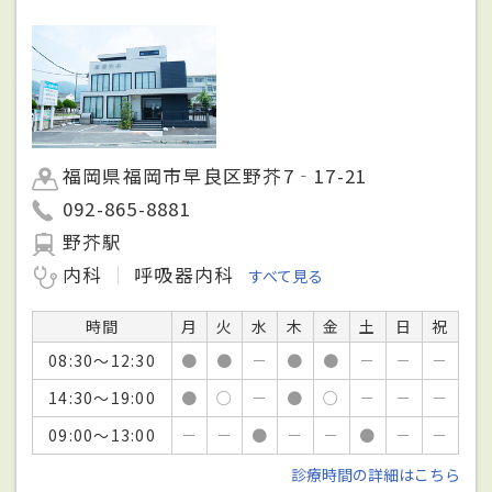
福岡県福岡市早良区野芥7‐17-21
092-865-8881
野芥駅
内科
呼吸器内科
すべて見る
時間
月
火
水
木
金
土
日
祝
08:30～12:30
●
●
－
●
●
－
－
－
14:30～19:00
●
○
－
●
○
－
－
－
09:00～13:00
－
－
●
－
－
●
－
－
診療時間の詳細はこちら